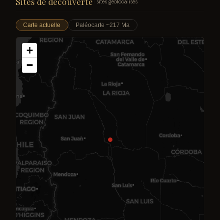
Sites de découverte
1 sites géolocalisés
Carte actuelle
Paléocarte ~217 Ma
+
−