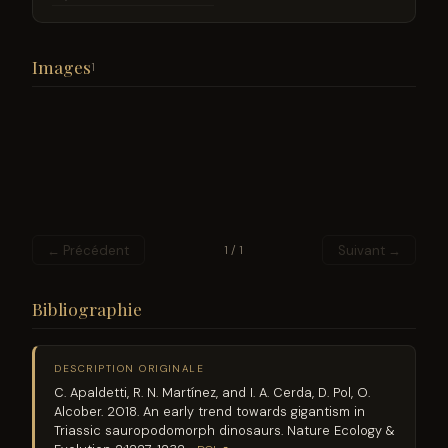
Images
1
← Précédent
Suivant →
1 / 1
Bibliographie
DESCRIPTION ORIGINALE
C. Apaldetti, R. N. Martínez, and I. A. Cerda, D. Pol, O.
Alcober. 2018. An early trend towards gigantism in
Triassic sauropodomorph dinosaurs. Nature Ecology &