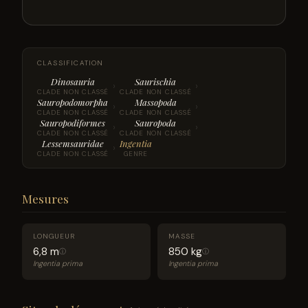
CLASSIFICATION
Dinosauria
Saurischia
›
›
CLADE NON CLASSÉ
CLADE NON CLASSÉ
Sauropodomorpha
Massopoda
›
›
CLADE NON CLASSÉ
CLADE NON CLASSÉ
Sauropodiformes
Sauropoda
›
›
CLADE NON CLASSÉ
CLADE NON CLASSÉ
Lessemsauridae
Ingentia
›
CLADE NON CLASSÉ
GENRE
Mesures
LONGUEUR
MASSE
6,8 m
850 kg
ⓘ
ⓘ
Ingentia prima
Ingentia prima