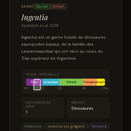
GENRE
VALIDE
ÉTEINT
Ingentia
Apaldetti et al. 2018
Ingentia est un genre fossile de dinosaures
sauropodes basaux, de la famille des
Lessemsauridae qui ont vécu au cours du
Trias supérieur en Argentine.
PLAGE TEMPORELLE
Trias
Jurassique
Crétacé
Paléogène
Néogène
252
201
145
66
0 Ma
OCCURRENCES
GROUPE
PBDB
Dinosaures
1
Herbivore
Vivant au sol, grégaire
Terrestre