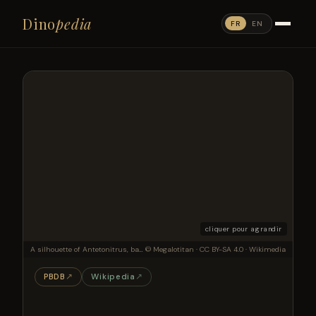
Dino
pedia
FR
EN
cliquer pour agrandir
A silhouette of Antetonitrus, based on the material described and figured in McPhee et al. 2014, missing portions reconstructed using Lessemsaurus, Ingentia, Ledumahadi, Melanorosaurus, and Blikanasaurus.
© Megalotitan · CC BY-SA 4.0 · Wikimedia
PBDB
↗
Wikipedia
↗