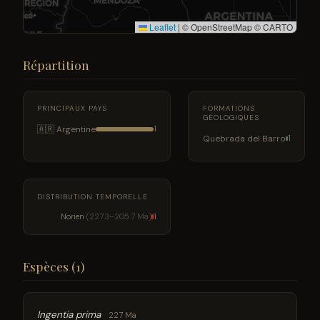
Leaflet
|
© OpenStreetMap © CARTO
Répartition
PRINCIPAUX PAYS
FORMATIONS
GÉOLOGIQUES
🇦🇷 Argentine
1
Quebrada del Barro
1
DISTRIBUTION TEMPORELLE
Norien
(227.3–205.7 Ma)
1
Espèces (1)
Ingentia prima
227 Ma