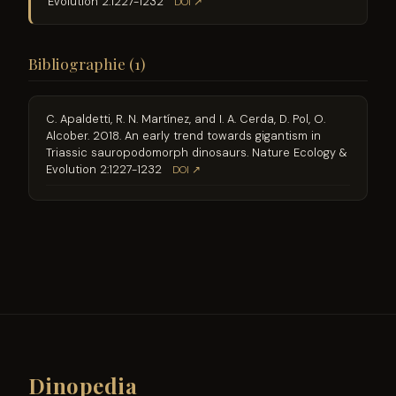
Evolution 2:1227-1232
DOI ↗
Bibliographie (1)
C. Apaldetti, R. N. Martínez, and I. A. Cerda, D. Pol, O.
Alcober. 2018. An early trend towards gigantism in
Triassic sauropodomorph dinosaurs. Nature Ecology &
Evolution 2:1227-1232
DOI ↗
Dinopedia