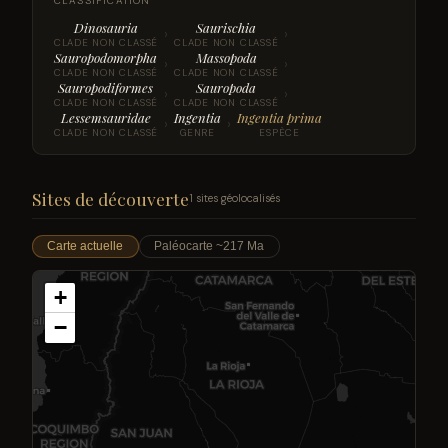
CLASSIFICATION
Dinosauria
Saurischia
›
›
CLADE NON CLASSÉ
CLADE NON CLASSÉ
Sauropodomorpha
Massopoda
›
›
CLADE NON CLASSÉ
CLADE NON CLASSÉ
Sauropodiformes
Sauropoda
›
›
CLADE NON CLASSÉ
CLADE NON CLASSÉ
Lessemsauridae
Ingentia
Ingentia prima
›
›
CLADE NON CLASSÉ
GENRE
ESPÈCE
Sites de découverte
1 sites géolocalisés
Carte actuelle
Paléocarte ~217 Ma
+
−