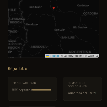
Leaflet
|
© OpenStreetMap © CARTO
Répartition
PRINCIPAUX PAYS
FORMATIONS
GÉOLOGIQUES
🇦🇷 Argentine
1
Quebrada del Barro
1