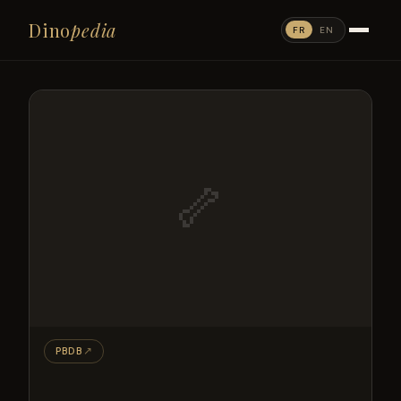
Dino
pedia
FR
EN
🦴
PBDB
↗