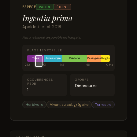
ESPÈCE
VALIDE
ÉTEINT
Ingentia prima
Apaldetti et al. 2018
Aucun résumé disponible en français.
PLAGE TEMPORELLE
Trias
Jurassique
Crétacé
Paléogène
Néogène
252
201
145
66
0 Ma
OCCURRENCES
GROUPE
PBDB
Dinosaures
1
Herbivore
Vivant au sol, grégaire
Terrestre