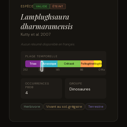
ESPÈCE
VALIDE
ÉTEINT
Lamplughsaura
dharmaramensis
Kutty et al. 2007
Aucun résumé disponible en français.
PLAGE TEMPORELLE
Trias
Jurassique
Crétacé
Paléogène
Néogène
252
201
145
66
0 Ma
OCCURRENCES
GROUPE
PBDB
Dinosaures
4
Herbivore
Vivant au sol, grégaire
Terrestre