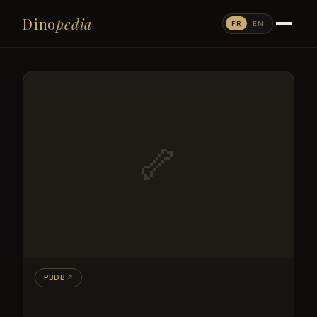
Dino
pedia
FR
EN
🦴
PBDB
↗