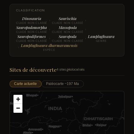
CLASSIFICATION
Dinosauria
Saurischia
›
›
CLADE NON CLASSÉ
CLADE NON CLASSÉ
Sauropodomorpha
Massopoda
›
›
CLADE NON CLASSÉ
CLADE NON CLASSÉ
Sauropodiformes
Sauropoda
Lamplughsaura
›
›
CLADE NON CLASSÉ
CLADE NON CLASSÉ
GENRE
Lamplughsaura dharmaramensis
›
ESPÈCE
Sites de découverte
4 sites géolocalisés
Carte actuelle
Paléocarte ~197 Ma
+
−