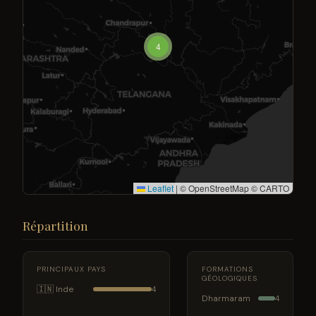
4
Leaflet
|
© OpenStreetMap © CARTO
Répartition
PRINCIPAUX PAYS
FORMATIONS
GÉOLOGIQUES
🇮🇳 Inde
4
Dharmaram
4