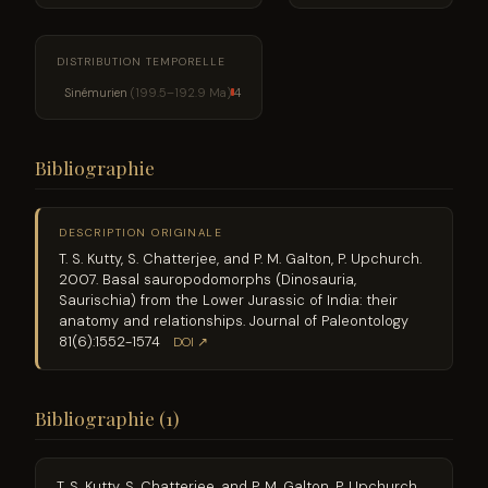
DISTRIBUTION TEMPORELLE
Sinémurien
(199.5–192.9 Ma)
4
Bibliographie
DESCRIPTION ORIGINALE
T. S. Kutty, S. Chatterjee, and P. M. Galton, P. Upchurch.
2007. Basal sauropodomorphs (Dinosauria,
Saurischia) from the Lower Jurassic of India: their
anatomy and relationships. Journal of Paleontology
81(6):1552-1574
DOI ↗
Bibliographie (1)
T. S. Kutty, S. Chatterjee, and P. M. Galton, P. Upchurch.