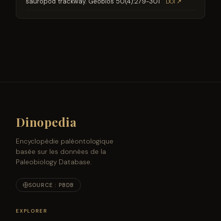
sauropod trackway. Geobios 50(4):279-301
DOI ↗
Dinopedia
Encyclopédie paléontologique
basée sur les données de la
Paleobiology Database.
SOURCE : PBDB
EXPLORER