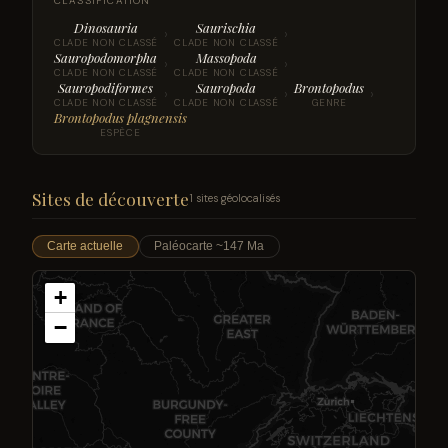
CLASSIFICATION
Dinosauria
Saurischia
›
›
CLADE NON CLASSÉ
CLADE NON CLASSÉ
Sauropodomorpha
Massopoda
›
›
CLADE NON CLASSÉ
CLADE NON CLASSÉ
Sauropodiformes
Sauropoda
Brontopodus
›
›
›
CLADE NON CLASSÉ
CLADE NON CLASSÉ
GENRE
Brontopodus plagnensis
ESPÈCE
Sites de découverte
1 sites géolocalisés
Carte actuelle
Paléocarte ~147 Ma
+
−