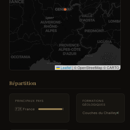
Leaflet
|
© OpenStreetMap © CARTO
Répartition
PRINCIPAUX PAYS
FORMATIONS
GÉOLOGIQUES
🇫🇷 France
1
Couches du Chailley
1