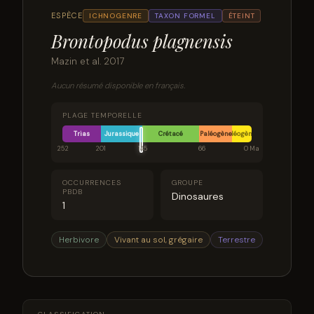
ESPÈCE
ICHNOGENRE
TAXON FORMEL
ÉTEINT
Brontopodus plagnensis
Mazin et al. 2017
Aucun résumé disponible en français.
PLAGE TEMPORELLE
Trias
Jurassique
Crétacé
Paléogène
Néogène
252
201
145
66
0 Ma
OCCURRENCES
GROUPE
PBDB
Dinosaures
1
Herbivore
Vivant au sol, grégaire
Terrestre