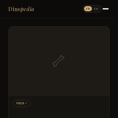
Dino
pedia
FR
EN
🦴
PBDB
↗