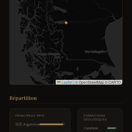
Leaflet
|
© OpenStreetMap © CARTO
Répartition
PRINCIPAUX PAYS
FORMATIONS
GÉOLOGIQUES
🇦🇷 Argentine
1
Calafate
1