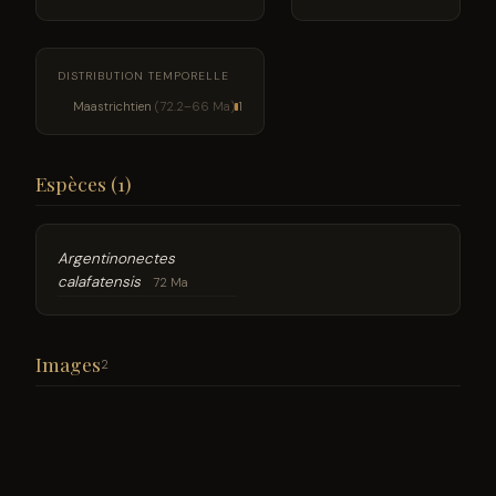
DISTRIBUTION TEMPORELLE
Maastrichtien
(72.2–66 Ma)
1
Espèces (1)
Argentinonectes
calafatensis
72 Ma
Images
2