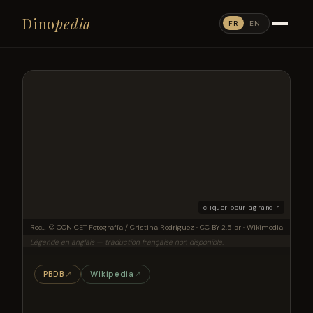
Dino
pedia
FR
EN
cliquer pour agrandir
Reconstructed skeleton of Argentinonectes calafatensis at the Bernardino Rivadavia Natural Sciences Argentine Museum in 2018.
© CONICET Fotografía / Cristina Rodríguez · CC BY 2.5 ar · Wikimedia
Légende en anglais — traduction française non disponible.
PBDB
↗
Wikipedia
↗