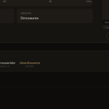
145
66
0 Ma
GROUPE
Dinosaures
Sta
Lég
erasauridae
Staurikosaurus
›
FAMILLE
GENRE