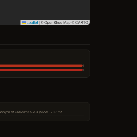
Leaflet
|
© OpenStreetMap © CARTO
1
1
ynonym of
Staurikosaurus pricei
237 Ma