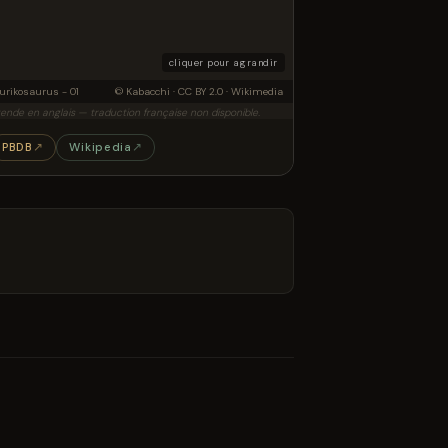
cliquer pour agrandir
urikosaurus - 01
© Kabacchi · CC BY 2.0 · Wikimedia
ende en anglais — traduction française non disponible.
PBDB
↗
Wikipedia
↗