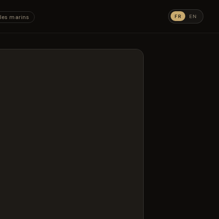
FR
EN
les marins