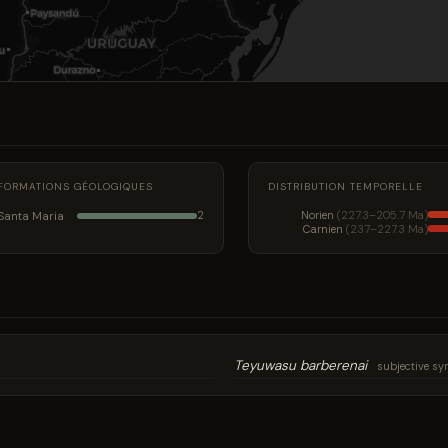
FORMATIONS GÉOLOGIQUES
DISTRIBUTION TEMPORELLE
Santa Maria
Norien
(227.3–205.7 Ma)
2
Carnien
(237–227.3 Ma)
Teyuwasu barberenai
subjective s