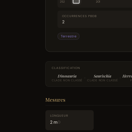
252
201
OCCURRENCES PBDB
2
Terrestre
CLASSIFICATION
Dinosauria
Saurischia
Herr
›
›
CLADE NON CLASSÉ
CLADE NON CLASSÉ
Mesures
LONGUEUR
2 m
ⓘ