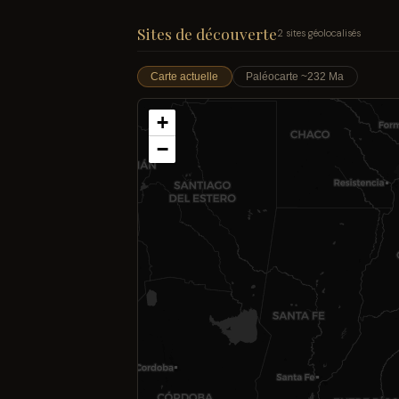
Sites de découverte
2 sites géolocalisés
Carte actuelle
Paléocarte ~232 Ma
+
−