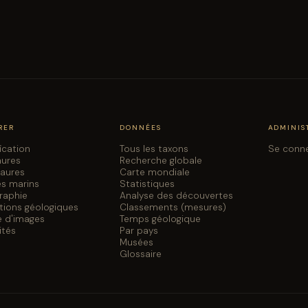
RER
DONNÉES
ADMINIS
fication
Tous les taxons
Se conn
aures
Recherche globale
saures
Carte mondiale
es marins
Statistiques
graphie
Analyse des découvertes
tions géologiques
Classements (mesures)
e d'images
Temps géologique
ités
Par pays
Musées
Glossaire