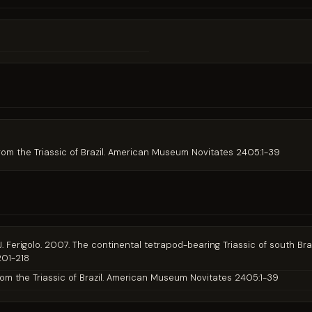
 from the Triassic of Brazil. American Museum Novitates 2405:1-39
z, J. Ferigolo. 2007. The continental tetrapod-bearing Triassic of south Br
201-218
 from the Triassic of Brazil. American Museum Novitates 2405:1-39