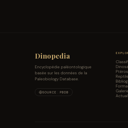
Dinopedia
EXPLO
Classi
Dinos
Encyclopédie paléontologique
Ptéro
basée sur les données de la
Reptil
Paleobiology Database.
Biblio
Forma
Galeri
SOURCE : PBDB
Actual