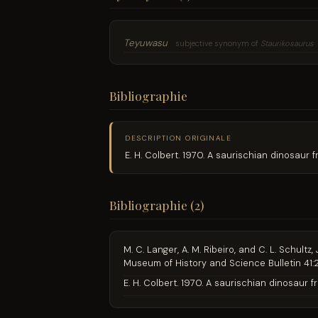
Teyuwasu
subjective synonym of
Staurikosaurus
Bibliographie
DESCRIPTION ORIGINALE
E. H. Colbert. 1970. A saurischian dinosaur
Bibliographie (2)
M. C. Langer, A. M. Ribeiro, and C. L. Schult
Museum of History and Science Bulletin 41:
E. H. Colbert. 1970. A saurischian dinosaur