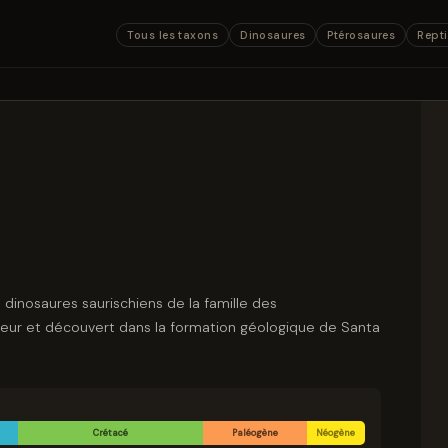
Tous les taxons
Dinosaures
Ptérosaures
Repti
s
 dinosaures saurischiens de la famille des
rieur et découvert dans la formation géologique de Santa
Crétacé
Paléogène
Néogène