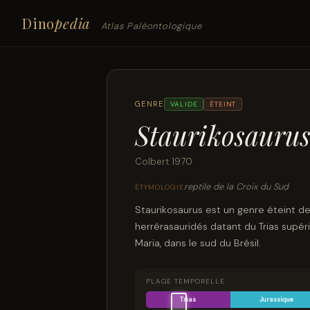
Dino
pedia
Atlas Paléontologique
GENRE
VALIDE
ÉTEINT
Staurikosauru
Colbert 1970
reptile de la Croix du Sud
ÉTYMOLOGIE
Staurikosaurus est un genre éteint de
herrérasauridés datant du Trias supé
Maria, dans le sud du Brésil.
PLAGE TEMPORELLE
Trias
Jurassique