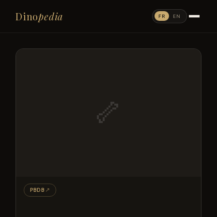
Dino
pedia
FR
EN
🦴
PBDB
↗