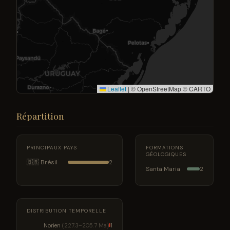
Leaflet
|
© OpenStreetMap © CARTO
Répartition
PRINCIPAUX PAYS
FORMATIONS
GÉOLOGIQUES
🇧🇷 Brésil
2
Santa Maria
2
DISTRIBUTION TEMPORELLE
Norien
(227.3–205.7 Ma)
1