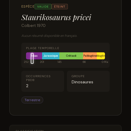
ESPÈCE
VALIDE
ÉTEINT
Staurikosaurus pricei
Colbert 1970
Aucun résumé disponible en français.
PLAGE TEMPORELLE
Trias
Jurassique
Crétacé
Paléogène
Néogène
252
201
145
66
0 Ma
OCCURRENCES
GROUPE
PBDB
Dinosaures
2
Terrestre