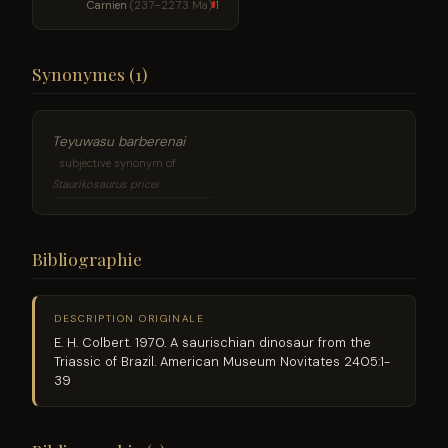
Carnien
(237–227.3 Ma)
1
Synonymes (1)
Teyuwasu barberenai
subjective synonym of
Staurikosaurus pricei
Bibliographie
DESCRIPTION ORIGINALE
E. H. Colbert. 1970. A saurischian dinosaur from the
Triassic of Brazil. American Museum Novitates 2405:1-
39