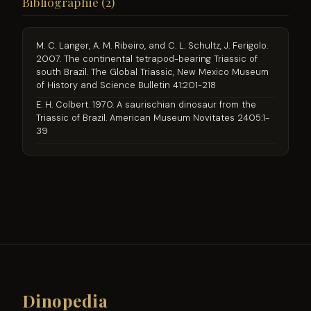
Bibliographie (2)
M. C. Langer, A. M. Ribeiro, and C. L. Schultz, J. Ferigolo.
2007. The continental tetrapod-bearing Triassic of
south Brazil. The Global Triassic, New Mexico Museum
of History and Science Bulletin 41:201-218
E. H. Colbert. 1970. A saurischian dinosaur from the
Triassic of Brazil. American Museum Novitates 2405:1-
39
Dinopedia