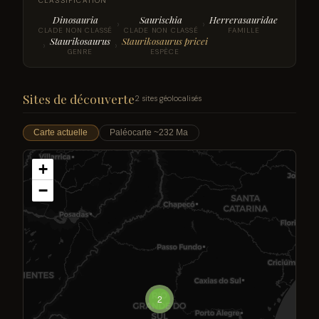
CLASSIFICATION
Dinosauria
Saurischia
Herrerasauridae
›
›
CLADE NON CLASSÉ
CLADE NON CLASSÉ
FAMILLE
Staurikosaurus
Staurikosaurus pricei
›
›
GENRE
ESPÈCE
Sites de découverte
2 sites géolocalisés
Carte actuelle
Paléocarte ~232 Ma
+
−
2