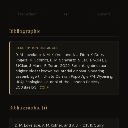
← Précédent
Suivant →
1 / 1
Bibliographie
DESCRIPTION ORIGINALE
D. M. Lovelace, A. M. Kufner, and A. J. Fitch, K. Curry
Rogers, M. Schmitz, D. M. Schwartz, A. LeClair-Diaz, L.
StClair, J. Mann, R. Teran. 2025. Rethinking dinosaur
origins: oldest known equatorial dinosaur-bearing
assemblage (mid-late Carnian Popo Agie FM, Wyoming,
USA). Zoological Journal of the Linnean Society
203:zlae153
DOI ↗
Bibliographie (1)
D. M. Lovelace, A. M. Kufner, and A. J. Fitch, K. Curry