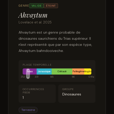
GENRE
VALIDE
ÉTEINT
Ahvaytum
Lovelace et al. 2025
Ahvaytum est un genre probable de
dinosaures saurichiens du Trias supérieur. Il
n'est représenté que par son espèce type,
Ahvaytum bahndooiveche.
PLAGE TEMPORELLE
Trias
Jurassique
Crétacé
Paléogène
Néogène
252
201
145
66
0 Ma
OCCURRENCES
GROUPE
PBDB
Dinosaures
1
Terrestre