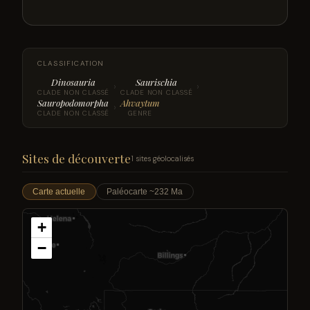
CLASSIFICATION
Dinosauria
Saurischia
›
›
CLADE NON CLASSÉ
CLADE NON CLASSÉ
Sauropodomorpha
Ahvaytum
›
CLADE NON CLASSÉ
GENRE
Sites de découverte
1 sites géolocalisés
Carte actuelle
Paléocarte ~232 Ma
+
−