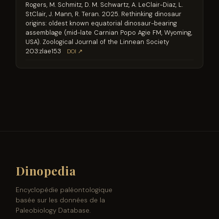
Rogers, M. Schmitz, D. M. Schwartz, A. LeClair-Diaz, L.
StClair, J. Mann, R. Teran. 2025. Rethinking dinosaur
origins: oldest known equatorial dinosaur-bearing
assemblage (mid-late Carnian Popo Agie FM, Wyoming,
USA). Zoological Journal of the Linnean Society
203:zlae153
DOI ↗
Dinopedia
Encyclopédie paléontologique
basée sur les données de la
Paleobiology Database.