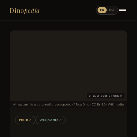
Dino
pedia
FR
EN
cliquer pour agrandir
Ahvaytum is a saturnaliid sauropodomorph from the Late Triassic of what is now Wyoming. It is the oldest known dinosaur from the northern continent of Laurasia, challenging previous hypotheses of dinosaur origins and dispersal. Typical of basal dinosaurs from the Triassic, Ahvaytum was a small slender biped, reaching about 1 m in body length.
© TotalDino · CC BY 4.0 · Wikimedia
PBDB
↗
Wikipedia
↗