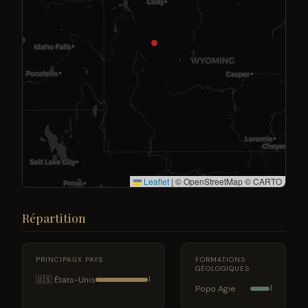
Leaflet
|
© OpenStreetMap © CARTO
Répartition
PRINCIPAUX PAYS
FORMATIONS
GÉOLOGIQUES
🇺🇸 États-Unis
1
Popo Agie
1