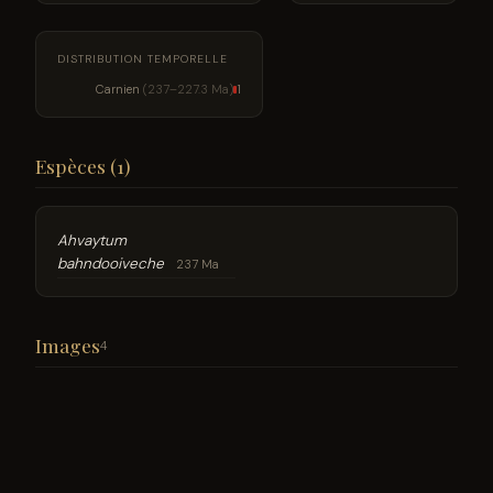
DISTRIBUTION TEMPORELLE
Carnien
(237–227.3 Ma)
1
Espèces (1)
Ahvaytum
bahndooiveche
237 Ma
Images
4