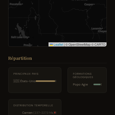
Leaflet
|
© OpenStreetMap © CARTO
Répartition
PRINCIPAUX PAYS
FORMATIONS
GÉOLOGIQUES
🇺🇸 États-Unis
1
Popo Agie
1
DISTRIBUTION TEMPORELLE
Carnien
(237–227.3 Ma)
1