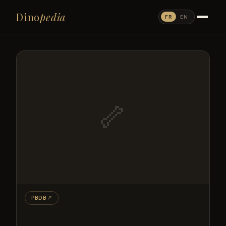
Dino
pedia
FR
EN
🦴
PBDB
↗