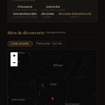
CLASSIFICATION
Dinosauria
Saurischia
›
›
CLADE NON CLASSÉ
CLADE NON CLASSÉ
Sauropodomorpha
Ahvaytum
Ahvaytum bahndooiveche
›
›
CLADE NON CLASSÉ
GENRE
ESPÈCE
Sites de découverte
1 sites géolocalisés
Carte actuelle
Paléocarte ~232 Ma
+
−