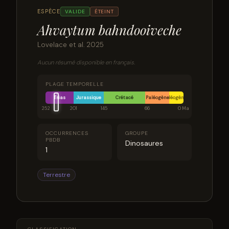
ESPÈCE
VALIDE
ÉTEINT
Ahvaytum bahndooiveche
Lovelace et al. 2025
Aucun résumé disponible en français.
PLAGE TEMPORELLE
Trias
Jurassique
Crétacé
Paléogène
Néogène
252
201
145
66
0 Ma
OCCURRENCES
GROUPE
PBDB
Dinosaures
1
Terrestre