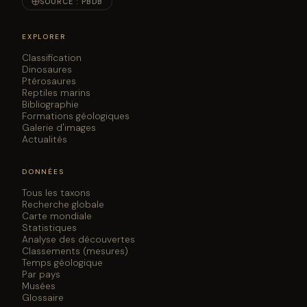
SOURCE : PBDB
behavior. Scientific Reports 14(1):14833:1-16
DOI ↗
E. G. Cross and V. M. Arbour. 2024. An ankylosaur femur
EXPLORER
from the mid-Cretaceous of the Peace Region of
northeastern British Columbia. Canadian Journal of
Classification
Earth Sciences 61(6):678–685
Dinosaures
DOI ↗
Ptérosaures
L. Jia, N. Li, and L. Dong, J. Shi, Z. Kang, S. Wang, S. Xu, H.
Reptiles marins
You. 2024. A new stegosaur from the late Early
Bibliographie
Cretaceous of Zuoyun, Shanxi Province, China.
Formations géologiques
Historical Biology
Galerie d'images
DOI ↗
Actualités
N. Li, S. C. R. Maidment, and D. Li, H. You, G. Peng. 2024.
A new stegosaur (Dinosauria: Ornithischia) from the
Middle Jurassic of Gansu Province, China. Scientific
DONNÉES
Reports 14(1):1–14
DOI ↗
Tous les taxons
N. Li, D. Li, and G. Peng, H. You. 2024. The first
Recherche globale
Carte mondiale
stegosaurian dinosaur from Gansu Province, China.
Statistiques
Cretaceous Research 158(78):105852
DOI ↗
Analyse des découvertes
R. R. Rogers, J. R. Horner, and J. Ramezani, E. M. Roberts,
Classements (mesures)
D. J. Varricchio. 2024. Updating the Upper Cretaceous
Temps géologique
Par pays
(Campanian) Two Medicine Formation of Montana:
Musées
lithostratigraphic revisions, new CA-ID-TIMS U-Pb
Glossaire
ages, and a calibrated framework for dinosaur