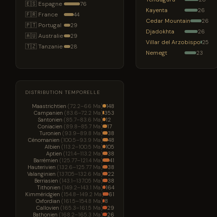
🇪🇸 Espagne
76
Kayenta
26
🇫🇷 France
44
Cedar Mountain
26
🇵🇹 Portugal
29
Djadokhta
26
🇦🇺 Australie
29
Villar del Arzobispo
25
🇹🇿 Tanzanie
28
Nemegt
23
DISTRIBUTION TEMPORELLE
Maastrichtien
(72.2–66 Ma)
148
Campanien
(83.6–72.2 Ma)
353
Santonien
(85.7–83.6 Ma)
12
Coniacien
(89.8–85.7 Ma)
17
Turonien
(93.9–89.8 Ma)
38
Cénomanien
(100.5–93.9 Ma)
48
Albien
(113.2–100.5 Ma)
105
Aptien
(121.4–113.2 Ma)
38
Barrémien
(125.77–121.4 Ma)
41
Hauterivien
(132.6–125.77 Ma)
38
Valanginien
(137.05–132.6 Ma)
22
Berriasien
(143.1–137.05 Ma)
38
Tithonien
(149.2–143.1 Ma)
164
Kimméridgien
(154.8–149.2 Ma)
61
Oxfordian
(161.5–154.8 Ma)
8
Callovien
(165.3–161.5 Ma)
29
Bathonien
(168.2–165.3 Ma)
26