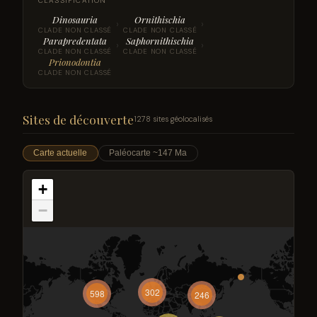
CLASSIFICATION
Dinosauria
Ornithischia
›
›
CLADE NON CLASSÉ
CLADE NON CLASSÉ
Parapredentata
Saphornithischia
›
›
CLADE NON CLASSÉ
CLADE NON CLASSÉ
Prionodontia
CLADE NON CLASSÉ
Sites de découverte
1278 sites géolocalisés
Carte actuelle
Paléocarte ~147 Ma
+
−
302
598
246