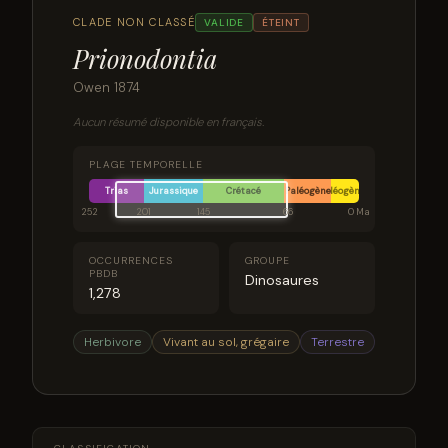
CLADE NON CLASSÉ
VALIDE
ÉTEINT
Prionodontia
Owen 1874
Aucun résumé disponible en français.
PLAGE TEMPORELLE
Trias
Jurassique
Crétacé
Paléogène
Néogène
252
201
145
66
0 Ma
OCCURRENCES
GROUPE
PBDB
Dinosaures
1,278
Herbivore
Vivant au sol, grégaire
Terrestre