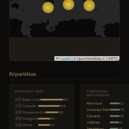
58
30
43
Leaflet
|
© OpenStreetMap © CARTO
Répartition
PRINCIPAUX PAYS
FORMATIONS
GÉOLOGIQUES
🇺🇸 États-Unis
412
Morrison
121
🇨🇦 Canada
168
Dinosaur Park
79
🇬🇧 Royaume-Uni
100
Cloverly
39
🇲🇳 Mongolie
95
Oldman
31
🇨🇳 Chine
92
Tendaguru
28