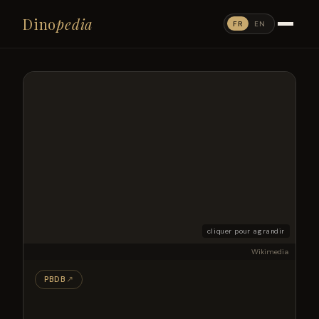
Dino
pedia
FR
EN
cliquer pour agrandir
Wikimedia
PBDB
↗