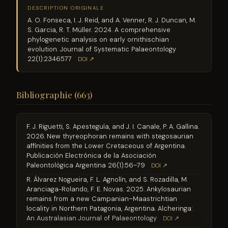
DESCRIPTION ORIGINALE
A. O. Fonseca, I. J. Reid, and A. Venner, R. J. Duncan, M.
S. Garcia, R. T. Müller. 2024. A comprehensive
phylogenetic analysis on early ornithischian
evolution. Journal of Systematic Palaeontology
22(1):2346577
DOI ↗
Bibliographie (663)
F. J. Riguetti, S. Apesteguía, and J. I. Canale, P. A. Gallina.
2026. New thyreophoran remains with stegosaurian
affinities from the Lower Cretaceous of Argentina.
Publicación Electrónica de la Asociación
Paleontológica Argentina 26(1):56–79
DOI ↗
R. Álvarez Nogueira, F. L. Agnolín, and S. Rozadilla, M.
Aranciaga-Rolando, F. E. Novas. 2025. Ankylosaurian
remains from a new Campanian–Maastrichtian
locality in Northern Patagonia, Argentina. Alcheringa:
An Australasian Journal of Palaeontology
DOI ↗