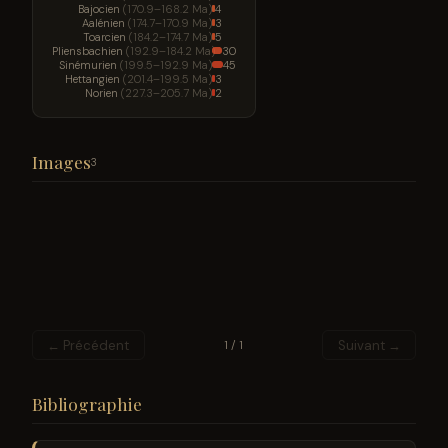
Bajocien
(170.9–168.2 Ma)
4
Aalénien
(174.7–170.9 Ma)
3
Toarcien
(184.2–174.7 Ma)
5
Pliensbachien
(192.9–184.2 Ma)
30
Sinémurien
(199.5–192.9 Ma)
45
Hettangien
(201.4–199.5 Ma)
3
Norien
(227.3–205.7 Ma)
2
Images
3
← Précédent
Suivant →
1 / 1
Bibliographie