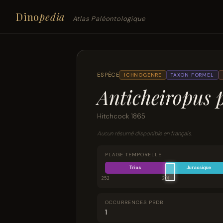
Dino
pedia
Atlas Paléontologique
ESPÈCE
ICHNOGENRE
TAXON FORMEL
Anticheiropus p
Hitchcock 1865
Aucun résumé disponible en français.
PLAGE TEMPORELLE
Trias
Jurassique
252
201
OCCURRENCES PBDB
1