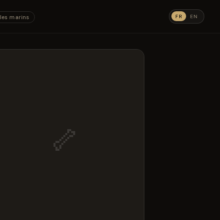
FR
EN
les marins
🦴