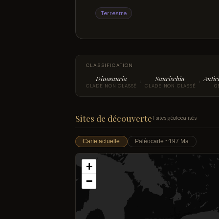
Terrestre
CLASSIFICATION
Dinosauria
Saurischia
Antic
›
›
CLADE NON CLASSÉ
CLADE NON CLASSÉ
G
Sites de découverte
1 sites géolocalisés
Carte actuelle
Paléocarte ~197 Ma
+
−