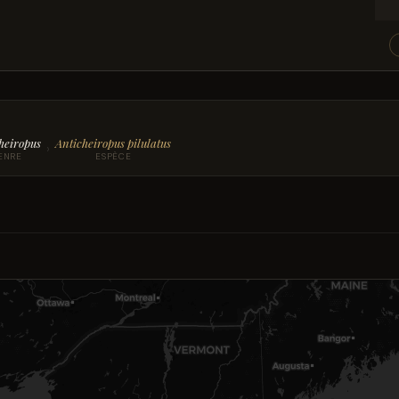
heiropus
Anticheiropus pilulatus
›
ENRE
ESPÈCE