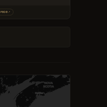
PBDB
↗