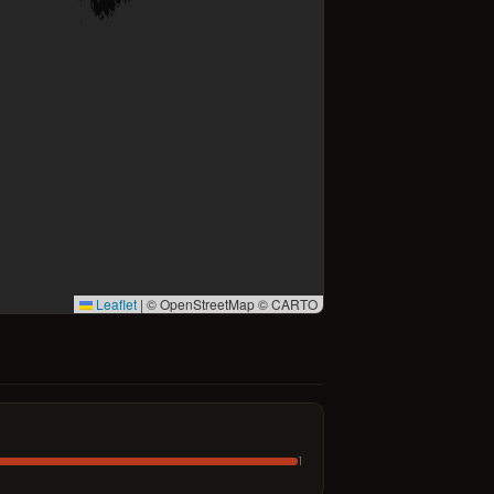
Leaflet
|
© OpenStreetMap © CARTO
1