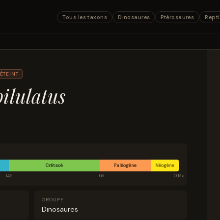
Tous les taxons
Dinosaures
Ptérosaures
Repti
ÉTEINT
ilulatus
Crétacé
Paléogène
Néogène
145
66
0 Ma
GROUPE
Dinosaures