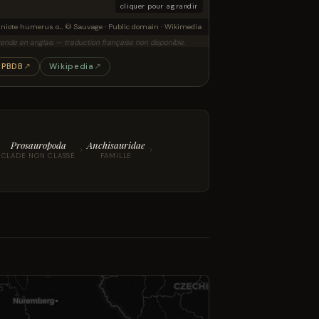
cliquer pour agrandir
Amniote humerus originally referred to Actiosaurus in anterior view (2). Figures 1 and 2 after Sauvage (1883).
© Sauvage · Public domain · Wikimedia
ende en anglais — traduction française non disponible.
PBDB
↗
Wikipedia
↗
Prosauropoda
Anchisauridae
›
›
CLADE NON CLASSÉ
FAMILLE