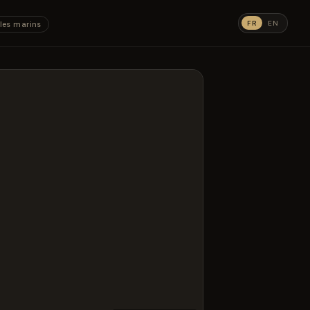
FR
EN
les marins