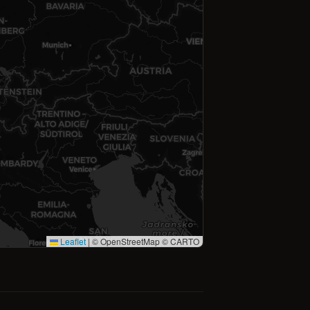
Leaflet
|
© OpenStreetMap © CARTO