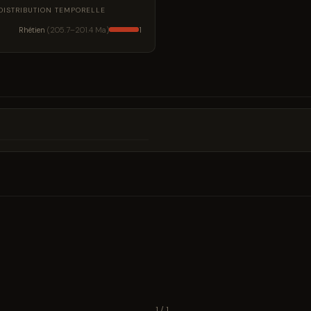
DISTRIBUTION TEMPORELLE
Rhétien
(205.7–201.4 Ma)
1
1 / 1