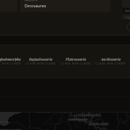
GROUPE
Dinosaures
Lég
opodomorpha
Bagualosauria
Plateosauria
Anchisauria
›
›
›
›
E NON CLASSÉ
CLADE NON CLASSÉ
CLADE NON CLASSÉ
CLADE NON CLASSÉ