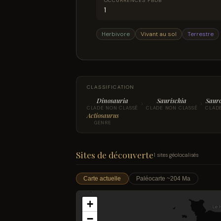
OCCURRENCES PBDB
1
Herbivore
Vivant au sol
Terrestre
CLASSIFICATION
Dinosauria
Saurischia
Saur
›
›
CLADE NON CLASSÉ
CLADE NON CLASSÉ
CLAD
Actiosaurus
GENRE
Sites de découverte
1 sites géolocalisés
Carte actuelle
Paléocarte ~204 Ma
+
−