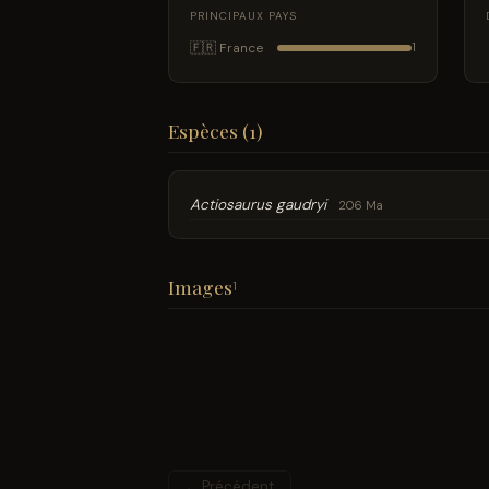
PRINCIPAUX PAYS
🇫🇷 France
1
Espèces (1)
Actiosaurus gaudryi
206 Ma
Images
1
← Précédent