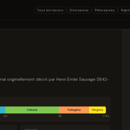
Tous les taxons
Dinosaures
Ptérosaures
Repti
imal originellement décrit par Henri Émile Sauvage (1842-
Crétacé
Paléogène
Néogène
145
66
0 Ma