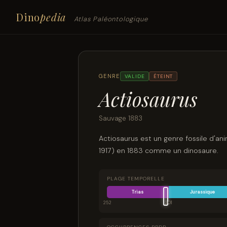
Dino
pedia
Atlas Paléontologique
GENRE
VALIDE
ÉTEINT
Actiosaurus
Sauvage 1883
Actiosaurus est un genre fossile d'an
1917) en 1883 comme un dinosaure.
PLAGE TEMPORELLE
Trias
Jurassique
252
201