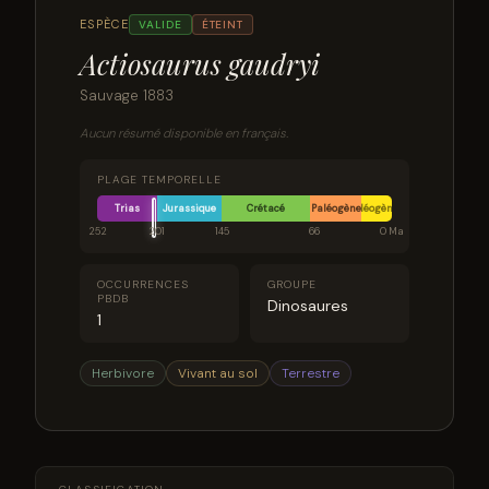
ESPÈCE
VALIDE
ÉTEINT
Actiosaurus gaudryi
Sauvage 1883
Aucun résumé disponible en français.
PLAGE TEMPORELLE
Trias
Jurassique
Crétacé
Paléogène
Néogène
252
201
145
66
0 Ma
OCCURRENCES
GROUPE
PBDB
Dinosaures
1
Herbivore
Vivant au sol
Terrestre