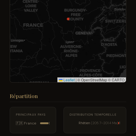
Leaflet
|
© OpenStreetMap © CARTO
Répartition
PRINCIPAUX PAYS
DISTRIBUTION TEMPORELLE
🇫🇷 France
Rhétien
(205.7–201.4 Ma)
1
1