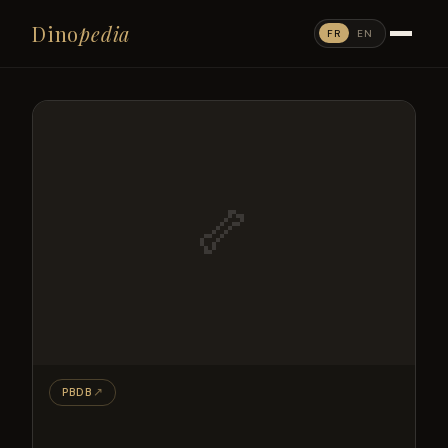
Dino
pedia
FR
EN
🦴
PBDB
↗