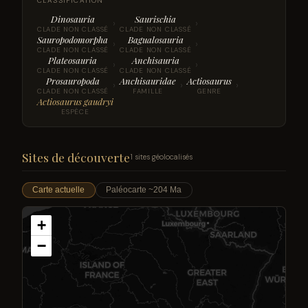
CLASSIFICATION
Dinosauria
Saurischia
›
›
CLADE NON CLASSÉ
CLADE NON CLASSÉ
Sauropodomorpha
Bagualosauria
›
›
CLADE NON CLASSÉ
CLADE NON CLASSÉ
Plateosauria
Anchisauria
›
›
CLADE NON CLASSÉ
CLADE NON CLASSÉ
Prosauropoda
Anchisauridae
Actiosaurus
›
›
›
CLADE NON CLASSÉ
FAMILLE
GENRE
Actiosaurus gaudryi
ESPÈCE
Sites de découverte
1 sites géolocalisés
Carte actuelle
Paléocarte ~204 Ma
+
−