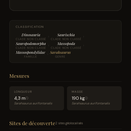
CLASSIFICATION
Dinosauria
Saurischia
›
›
CLADE NON CLASSÉ
CLADE NON CLASSÉ
Sauropodomorpha
Massopoda
›
›
CLADE NON CLASSÉ
CLADE NON CLASSÉ
Massospondylidae
Sarahsaurus
›
FAMILLE
GENRE
Mesures
LONGUEUR
MASSE
4,3 m
190 kg
ⓘ
ⓘ
Sarahsaurus aurifontanalis
Sarahsaurus aurifontanalis
Sites de découverte
2 sites géolocalisés