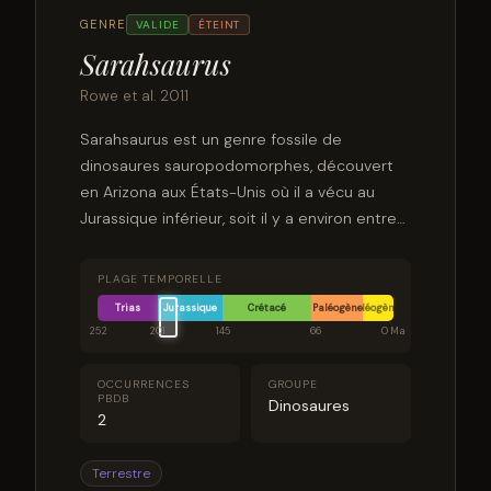
GENRE
VALIDE
ÉTEINT
Sarahsaurus
Rowe et al. 2011
Sarahsaurus est un genre fossile de
dinosaures sauropodomorphes, découvert
en Arizona aux États-Unis où il a vécu au
Jurassique inférieur, soit il y a environ entre
199,5 à 184,2 millions d'années.
PLAGE TEMPORELLE
Trias
Jurassique
Crétacé
Paléogène
Néogène
252
201
145
66
0 Ma
OCCURRENCES
GROUPE
PBDB
Dinosaures
2
Terrestre