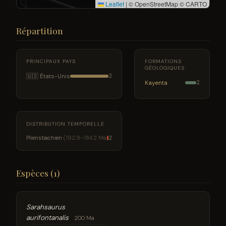
Leaflet
|
© OpenStreetMap © CARTO
Répartition
PRINCIPAUX PAYS
FORMATIONS
GÉOLOGIQUES
🇺🇸 États-Unis
2
Kayenta
2
DISTRIBUTION TEMPORELLE
Pliensbachien
(192.9–184.2 Ma)
2
Espèces (1)
Sarahsaurus
aurifontanalis
200 Ma