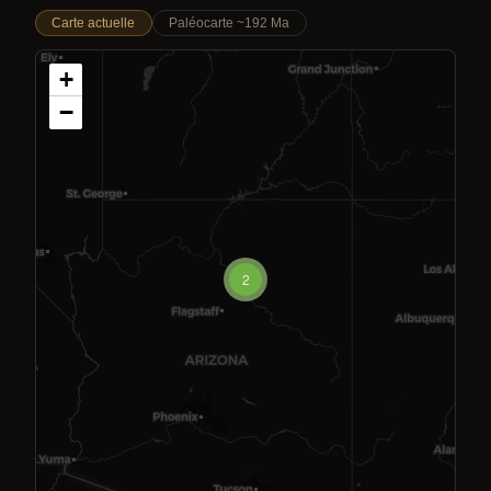
Carte actuelle
Paléocarte ~192 Ma
+
−
2