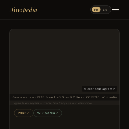
Dino
pedia
FR
EN
cliquer pour agrandir
Sarahsaurus aurifontanalis, referred skull (MCZ 8893), in (a) lateral, (b) occipital, (c) dorsal and (d) ventral views. an, angular; ar, articular; bo, basioccipital; bs, basisphenoid; ec, ectopterygoid; f, frontal; h, hyoid; j, jugal; l, lacrimal; ls, laterosphenoid; m, maxilla; n, nasal; op, opisthotic-exoccipital; p, parietal; po, postorbital; prf, prefrontal; pm, premaxilla; pt, pterygoid; q, quadrate; qj, quadratojugal; so, supraoccipital; sq, squamosal. Scale bar, 5 cm.
© T.B. Rowe; H.-D. Sues; R.R. Reisz · CC BY 3.0 · Wikimedia
Légende en anglais — traduction française non disponible.
PBDB
↗
Wikipedia
↗