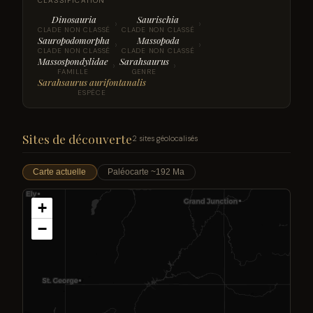
CLASSIFICATION
Dinosauria
Saurischia
›
›
CLADE NON CLASSÉ
CLADE NON CLASSÉ
Sauropodomorpha
Massopoda
›
›
CLADE NON CLASSÉ
CLADE NON CLASSÉ
Massospondylidae
Sarahsaurus
›
›
FAMILLE
GENRE
Sarahsaurus aurifontanalis
ESPÈCE
Sites de découverte
2 sites géolocalisés
Carte actuelle
Paléocarte ~192 Ma
+
−