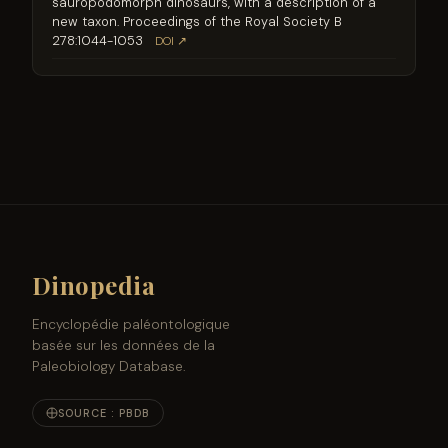
sauropodomorph dinosaurs, with a description of a
new taxon. Proceedings of the Royal Society B
278:1044-1053
DOI ↗
Dinopedia
Encyclopédie paléontologique
basée sur les données de la
Paleobiology Database.
SOURCE : PBDB