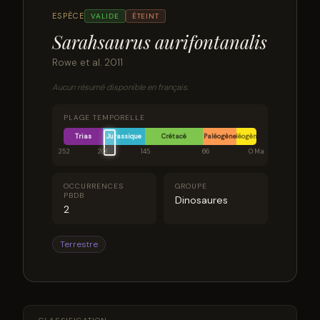
ESPÈCE
VALIDE
ÉTEINT
Sarahsaurus aurifontanalis
Rowe et al. 2011
Aucun résumé disponible en français.
PLAGE TEMPORELLE
Trias
Jurassique
Crétacé
Paléogène
Néogène
252
201
145
66
0 Ma
OCCURRENCES
GROUPE
PBDB
Dinosaures
2
Terrestre