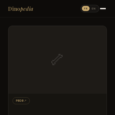
Dino
pedia
FR
EN
🦴
PBDB
↗