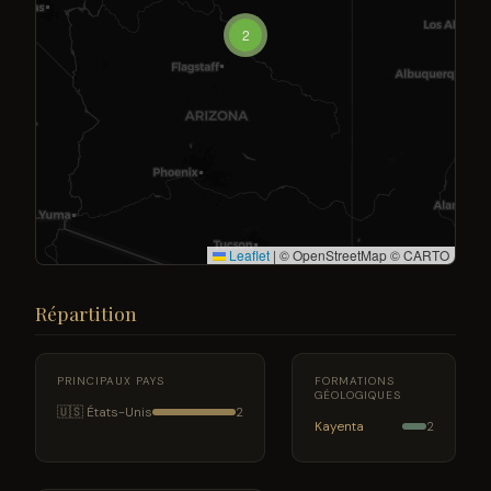
2
Leaflet
|
© OpenStreetMap © CARTO
Répartition
PRINCIPAUX PAYS
FORMATIONS
GÉOLOGIQUES
🇺🇸 États-Unis
2
Kayenta
2