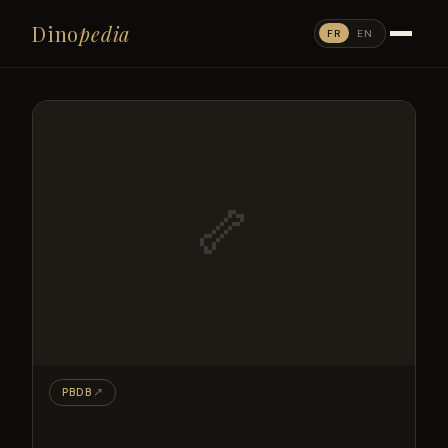
Dino
pedia
FR
EN
🦴
PBDB
↗