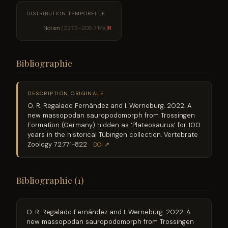
DISTRIBUTION TEMPORELLE
Norien
(227.3–205.7 Ma)
1
Bibliographie
DESCRIPTION ORIGINALE
O. R. Regalado Fernández and I. Werneburg. 2022. A
new massopodan sauropodomorph from Trossingen
Formation (Germany) hidden as ‘Plateosaurus’ for 100
years in the historical Tübingen collection. Vertebrate
Zoology 72:771-822
DOI ↗
Bibliographie (1)
O. R. Regalado Fernández and I. Werneburg. 2022. A
new massopodan sauropodomorph from Trossingen