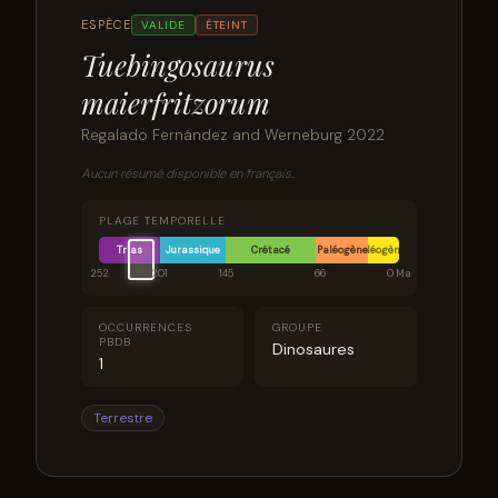
ESPÈCE
VALIDE
ÉTEINT
Tuebingosaurus
maierfritzorum
Regalado Fernández and Werneburg 2022
Aucun résumé disponible en français.
PLAGE TEMPORELLE
Trias
Jurassique
Crétacé
Paléogène
Néogène
252
201
145
66
0 Ma
OCCURRENCES
GROUPE
PBDB
Dinosaures
1
Terrestre