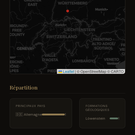
Leaflet
|
© OpenStreetMap © CARTO
Répartition
PRINCIPAUX PAYS
FORMATIONS
GÉOLOGIQUES
🇩🇪 Allemagne
1
Löwenstein
1