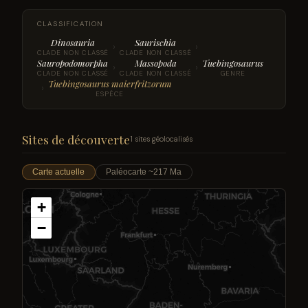
CLASSIFICATION
Dinosauria
Saurischia
›
›
CLADE NON CLASSÉ
CLADE NON CLASSÉ
Sauropodomorpha
Massopoda
Tuebingosaurus
›
›
CLADE NON CLASSÉ
CLADE NON CLASSÉ
GENRE
Tuebingosaurus maierfritzorum
›
ESPÈCE
Sites de découverte
1 sites géolocalisés
Carte actuelle
Paléocarte ~217 Ma
+
−