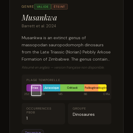
GENRE
VALIDE
ÉTEINT
Musankwa
Barrett et al. 2024
Musankwa is an extinct genus of
massopodan sauropodomorph dinosaurs
from the Late Triassic (Norian) Pebbly Arkose
Formation of Zimbabwe. The genus contains
a single species, Musankwa sanyatiensis,
Résumé en anglais — version française non disponible.
known from an incomplete hindlimb.
Musankwa represents the fourth dinosaur
PLAGE TEMPORELLE
genus to be named from Zimbabwe.
Trias
Jurassique
Crétacé
Paléogène
Néogène
252
201
145
66
0 Ma
OCCURRENCES
GROUPE
PBDB
Dinosaures
1
Terrestre