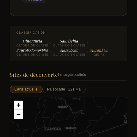
CLASSIFICATION
Dinosauria
Saurischia
›
›
CLADE NON CLASSÉ
CLADE NON CLASSÉ
Sauropodomorpha
Massopoda
Musankwa
›
›
CLADE NON CLASSÉ
CLADE NON CLASSÉ
GENRE
Sites de découverte
1 sites géolocalisés
Carte actuelle
Paléocarte ~221 Ma
+
−