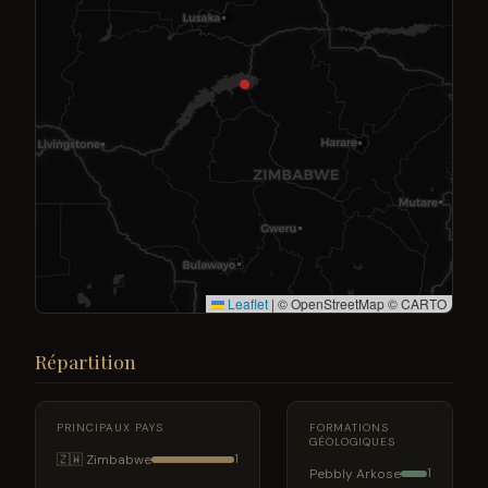
Leaflet
|
© OpenStreetMap © CARTO
Répartition
PRINCIPAUX PAYS
FORMATIONS
GÉOLOGIQUES
🇿🇼 Zimbabwe
1
Pebbly Arkose
1