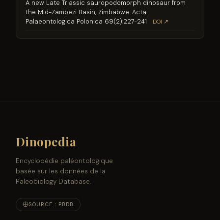
A new Late Triassic sauropodomorph dinosaur from
the Mid-Zambezi Basin, Zimbabwe. Acta
Palaeontologica Polonica 69(2):227-241
DOI ↗
Dinopedia
Encyclopédie paléontologique
basée sur les données de la
Paleobiology Database.
SOURCE : PBDB