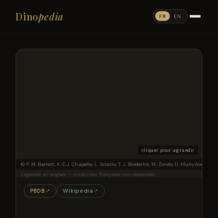
Dino
pedia
FR
EN
cliquer pour agrandir
Right hind limb of the sauropodomorph dinosaur Musankwa sanyatiensis gen. et sp. nov
© P. M. Barrett, K. E.J. Chapelle, L. Sciscio, T. J. Broderick, M. Zondo, D. Munyikwa, an
Légende en anglais — traduction française non disponible.
PBDB
↗
Wikipedia
↗