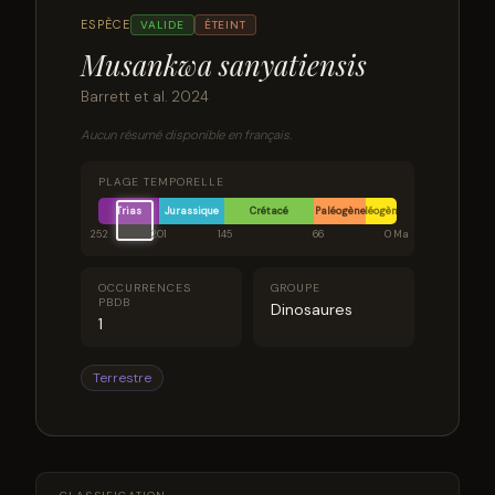
ESPÈCE
VALIDE
ÉTEINT
Musankwa sanyatiensis
Barrett et al. 2024
Aucun résumé disponible en français.
PLAGE TEMPORELLE
Trias
Jurassique
Crétacé
Paléogène
Néogène
252
201
145
66
0 Ma
OCCURRENCES
GROUPE
PBDB
Dinosaures
1
Terrestre