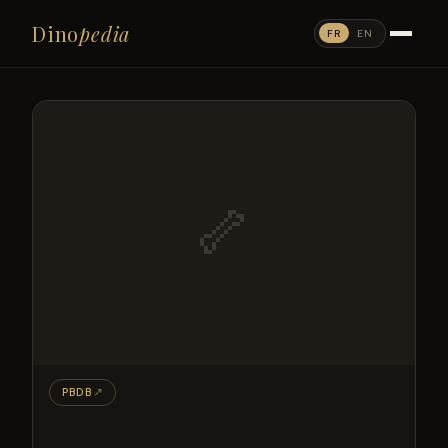
Dino
pedia
FR
EN
🦴
PBDB
↗