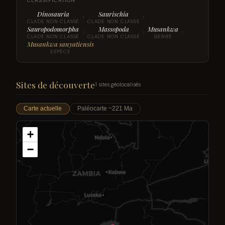
CLASSIFICATION
Dinosauria
Saurischia
›
›
CLADE NON CLASSÉ
CLADE NON CLASSÉ
Sauropodomorpha
Massopoda
Musankwa
›
›
›
CLADE NON CLASSÉ
CLADE NON CLASSÉ
GENRE
Musankwa sanyatiensis
ESPÈCE
Sites de découverte
1 sites géolocalisés
Carte actuelle
Paléocarte ~221 Ma
+
−