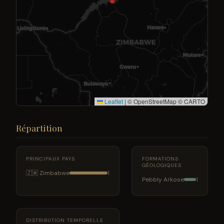
Leaflet
|
© OpenStreetMap © CARTO
Répartition
PRINCIPAUX PAYS
FORMATIONS
GÉOLOGIQUES
🇿🇼 Zimbabwe
1
Pebbly Arkose
1
DISTRIBUTION TEMPORELLE