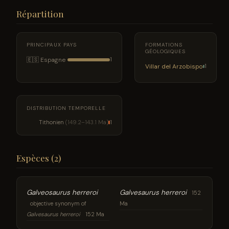
Répartition
PRINCIPAUX PAYS
FORMATIONS
GÉOLOGIQUES
🇪🇸 Espagne
1
Villar del Arzobispo
1
DISTRIBUTION TEMPORELLE
Tithonien
(149.2–143.1 Ma)
1
Espèces (2)
Galveosaurus herreroi
Galvesaurus herreroi
152
objective synonym of
Ma
Galvesaurus herreroi
152 Ma