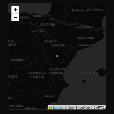
+
−
Leaflet
|
© OpenStreetMap © CARTO