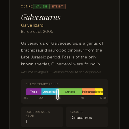
GENRE
VALIDE
ÉTEINT
Galvesaurus
Galve lizard
Barco et al. 2005
Galvesaurus, or Galveosaurus, is a genus of
brachiosaurid sauropod dinosaur from the
Late Jurassic period. Fossils of the only
known species, G. herreroi, were found in
Galve, Spain, hence its generic name. The
Résumé en anglais — version française non disponible.
specific name herreroi honours the
discoverer, José María Herrero. Some
PLAGE TEMPORELLE
researchers suggest that the taxon might
Trias
Jurassique
Crétacé
Paléogène
Néogène
represent a junior synonym of the
252
201
145
66
0 Ma
Portuguese genus Lusotitan.
OCCURRENCES
GROUPE
PBDB
Dinosaures
1