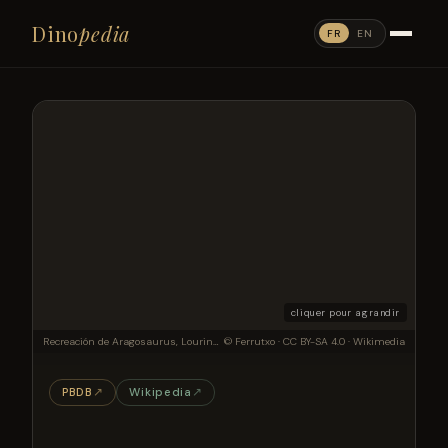
Dino
pedia
FR
EN
cliquer pour agrandir
Recreación de Aragosaurus, Lourinhasaurus y Galvesaurus, los tres macronarios hallados en la Península Ibérica
© Ferrutxo · CC BY-SA 4.0 · Wikimedia
PBDB
↗
Wikipedia
↗