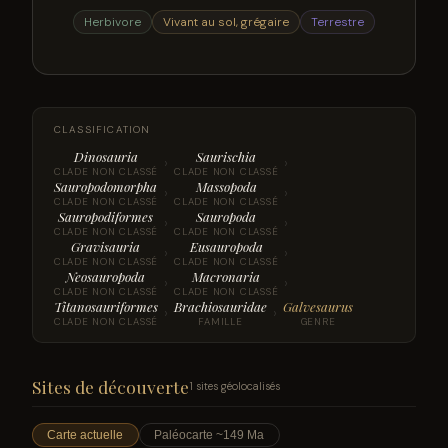
Herbivore
Vivant au sol, grégaire
Terrestre
CLASSIFICATION
Dinosauria
Saurischia
›
›
CLADE NON CLASSÉ
CLADE NON CLASSÉ
Sauropodomorpha
Massopoda
›
›
CLADE NON CLASSÉ
CLADE NON CLASSÉ
Sauropodiformes
Sauropoda
›
›
CLADE NON CLASSÉ
CLADE NON CLASSÉ
Gravisauria
Eusauropoda
›
›
CLADE NON CLASSÉ
CLADE NON CLASSÉ
Neosauropoda
Macronaria
›
›
CLADE NON CLASSÉ
CLADE NON CLASSÉ
Titanosauriformes
Brachiosauridae
Galvesaurus
›
›
CLADE NON CLASSÉ
FAMILLE
GENRE
Sites de découverte
1 sites géolocalisés
Carte actuelle
Paléocarte ~149 Ma