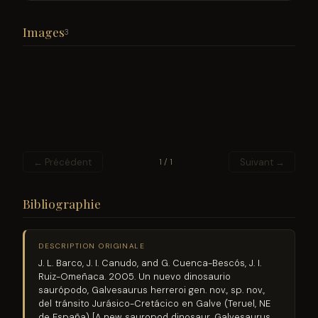
Images
3
← Précédent
Suivant →
1 / 1
Bibliographie
DESCRIPTION ORIGINALE
J. L. Barco, J. I. Canudo, and G. Cuenca-Bescós, J. I.
Ruiz-Omeñaca. 2005. Un nuevo dinosaurio
saurópodo, Galvesaurus herreroi gen. nov., sp. nov.,
del tránsito Jurásico-Cretácico en Galve (Teruel, NE
de España) [A new sauropod dinosaur, Galvesaurus