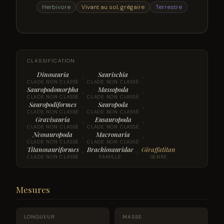
Herbivore
Vivant au sol, grégaire
Terrestre
CLASSIFICATION
Dinosauria
Saurischia
›
›
CLADE NON CLASSÉ
CLADE NON CLASSÉ
Sauropodomorpha
Massopoda
›
›
CLADE NON CLASSÉ
CLADE NON CLASSÉ
Sauropodiformes
Sauropoda
›
›
CLADE NON CLASSÉ
CLADE NON CLASSÉ
Gravisauria
Eusauropoda
›
›
CLADE NON CLASSÉ
CLADE NON CLASSÉ
Neosauropoda
Macronaria
›
›
CLADE NON CLASSÉ
CLADE NON CLASSÉ
Titanosauriformes
Brachiosauridae
Giraffatitan
›
›
CLADE NON CLASSÉ
FAMILLE
GENRE
Mesures
LONGUEUR
MASSE