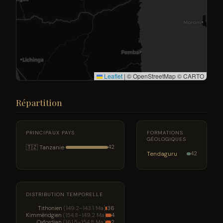
Leaflet
|
© OpenStreetMap © CARTO
Répartition
PRINCIPAUX PAYS
FORMATIONS
GÉOLOGIQUES
🇹🇿 Tanzanie
42
Tendaguru
42
DISTRIBUTION TEMPORELLE
Tithonien
(149.2–143.1 Ma)
36
Kimméridgien
(154.8–149.2 Ma)
4
Oxfordian
(161.5–154.8 Ma)
2