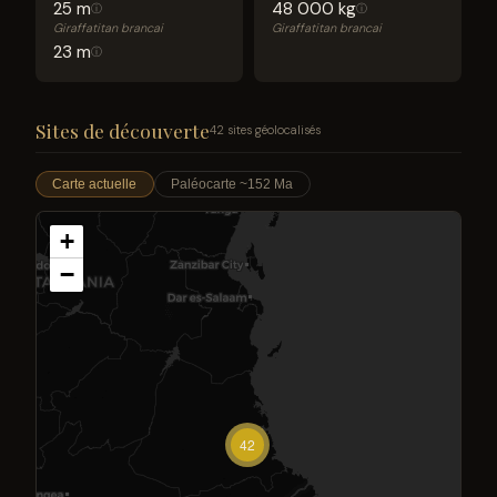
25 m
48 000 kg
ⓘ
ⓘ
Giraffatitan brancai
Giraffatitan brancai
23 m
ⓘ
Sites de découverte
42 sites géolocalisés
Carte actuelle
Paléocarte ~152 Ma
+
−
42