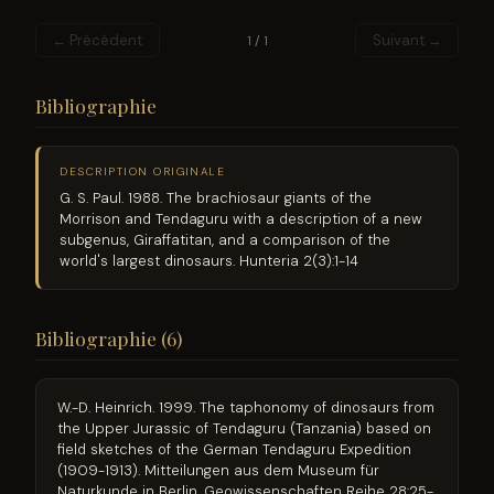
← Précédent
Suivant →
1 / 1
Bibliographie
DESCRIPTION ORIGINALE
G. S. Paul. 1988. The brachiosaur giants of the
Morrison and Tendaguru with a description of a new
subgenus, Giraffatitan, and a comparison of the
world's largest dinosaurs. Hunteria 2(3):1-14
Bibliographie (6)
W.-D. Heinrich. 1999. The taphonomy of dinosaurs from
the Upper Jurassic of Tendaguru (Tanzania) based on
field sketches of the German Tendaguru Expedition
(1909-1913). Mitteilungen aus dem Museum für
Naturkunde in Berlin, Geowissenschaften Reihe 28:25-