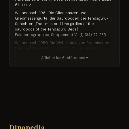
61
DOI ↗
W. Janensch. 1961. Die Gliedmaszen und
Gliedmaszengürtel der Sauropoden der Tendaguru-
Schichten [The limbs and limb girdles of the
sauropods of the Tendaguru Beds].
Palaeontographica, Supplement VII (1) 3(4):177-235
W. Janensch. 1950. Die Wirbelsäule von Brachiosaurus
brancai [The vertebral column of Brachiosaurus
brancai]. Palaeontographica, Supplement VII (1)
Afficher les 6 références ▾
3(2):31-93
W. Janensch. 1935. Die Schädel der Sauropoden
Brachiosaurus, Barosaurus und Dicraeosaurus aus
den Tendaguru-schichten Deutsch-Ostafrikas [The
skulls of the sauropods Brachiosaurus, Barosaurus
and Dicraeosaurus from the Tendaguru Beds of
German East Africa]. Palaeontographica, Supplement
VII (1) 2(1):145-298
W. Janensch. 1929. Material und Formegehalt der
Sauropoden in der Ausbeute der Tendaguru-
Expedition, 1909-1912 [Material and figured content of
sauropods in the yield of the Tendaguru Expedition,
Dinopedia