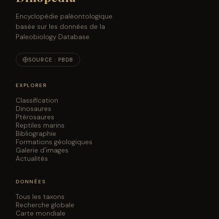
1909-1912]. Palaeontographica, Supplement VII (1)
2(1):3-34
Encyclopédie paléontologique
W. Janensch. 1914. Übersicht über die Wirbeltierfauna
basée sur les données de la
der Tendaguru-Schichten [Overview of the vertebrate
Paleobiology Database.
fauna of the Tendaguru beds]. Archiv für Biontologie
3:81-110
SOURCE : PBDB
EXPLORER
Classification
Dinosaures
Ptérosaures
Reptiles marins
Bibliographie
Formations géologiques
Galerie d'images
Actualités
DONNÉES
Tous les taxons
Recherche globale
Carte mondiale