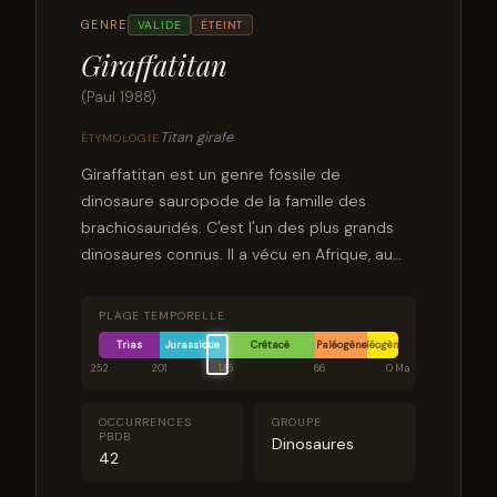
GENRE
VALIDE
ÉTEINT
Giraffatitan
(Paul 1988)
Titan girafe
ÉTYMOLOGIE
Giraffatitan est un genre fossile de
dinosaure sauropode de la famille des
brachiosauridés. C'est l'un des plus grands
dinosaures connus. Il a vécu en Afrique, au
Jurassique supérieur il y a -150 à -145 Ma
environ. Ce genre est resté monotypique
PLAGE TEMPORELLE
avec une seule espèce fossile connue
Trias
Jurassique
Crétacé
Paléogène
Néogène
Giraffatitan brancai.
252
201
145
66
0 Ma
OCCURRENCES
GROUPE
PBDB
Dinosaures
42