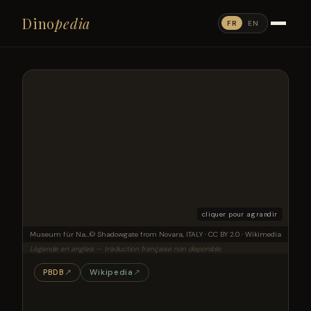
Dino
pedia
FR
EN
cliquer pour agrandir
Museum für Naturkunde
© Shadowgate from Novara, ITALY · CC BY 2.0 · Wikimedia
Légende en anglais — traduction française non disponible.
PBDB
↗
Wikipedia
↗