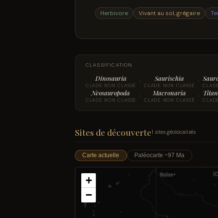
Herbivore
Vivant au sol, grégaire
Te
CLASSIFICATION
Dinosauria
Saurischia
Saur
›
›
CLADE NON CLASSÉ
CLADE NON CLASSÉ
CLAD
Neosauropoda
Macronaria
Titan
›
›
CLADE NON CLASSÉ
CLADE NON CLASSÉ
CLAD
Sites de découverte
1 sites géolocalisés
Carte actuelle
Paléocarte ~97 Ma
+
−