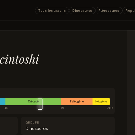
Tous les taxons
Dinosaures
Ptérosaures
Repti
cintoshi
Crétacé
Paléogène
Néogène
145
66
0 Ma
GROUPE
Dinosaures