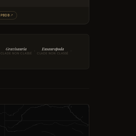
PBDB
↗
Gravisauria
Eusauropoda
›
›
CLADE NON CLASSÉ
CLADE NON CLASSÉ