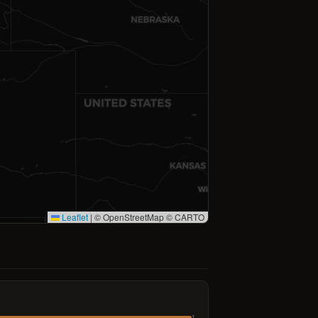
Leaflet
|
© OpenStreetMap © CARTO