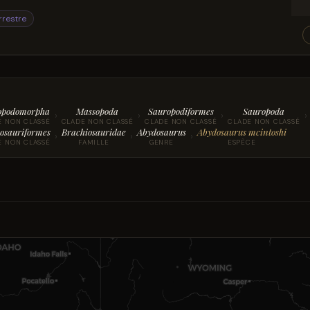
rrestre
opodomorpha
Massopoda
Sauropodiformes
Sauropoda
›
›
›
›
E NON CLASSÉ
CLADE NON CLASSÉ
CLADE NON CLASSÉ
CLADE NON CLASSÉ
osauriformes
Brachiosauridae
Abydosaurus
Abydosaurus mcintoshi
›
›
›
E NON CLASSÉ
FAMILLE
GENRE
ESPÈCE