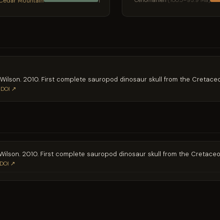
Cedar Mountain
Cénomanien
(100.5–93.9 Ma)
1
 J. A. Wilson. 2010. First complete sauropod dinosaur skull from the Creta
DOI ↗
 J. A. Wilson. 2010. First complete sauropod dinosaur skull from the Creta
DOI ↗