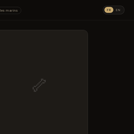
FR
EN
les marins
🦴