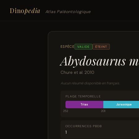
Dino
pedia
Atlas Paléontologique
ESPÈCE
VALIDE
ÉTEINT
Abydosaurus m
Chure et al. 2010
Aucun résumé disponible en français.
PLAGE TEMPORELLE
Trias
Jurassique
252
201
OCCURRENCES PBDB
1