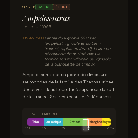
GENRE
VALIDE
ÉTEINT
Ampelosaurus
Le Loeuff 1995
Reptile du vignoble (du Grec
ÉTYMOLOGIE
''ampelos'', vignoble et du Latin
''saurus'', reptile ou lézard), le site de
découverte étant situé dans la
terminaison méridionale du vignoble
de la Blanquette de Limoux.
Ampelosaurus est un genre de dinosaures
sauropodes de la famille des Titanosauridae
découvert dans le Crétacé supérieur du sud
de la France. Ses restes ont été découverts
près du village de Campagne-sur-Aude dans
le département de l’Aude en région
PLAGE TEMPORELLE
Occitanie. Ils proviennent de la formation
Trias
Jurassique
Crétacé
Paléogène
Néogène
des marnes rouges inférieures et plus
252
201
145
66
0 Ma
précisément de la partie inférieure du