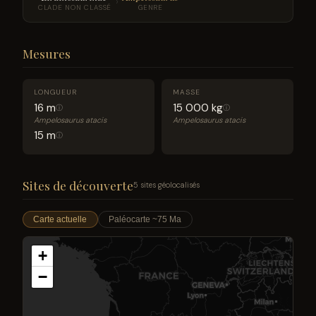
›
CLADE NON CLASSÉ
GENRE
Mesures
LONGUEUR
MASSE
16 m
15 000 kg
ⓘ
ⓘ
Ampelosaurus atacis
Ampelosaurus atacis
15 m
ⓘ
Sites de découverte
5 sites géolocalisés
Carte actuelle
Paléocarte ~75 Ma
+
−