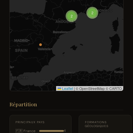
2
2
Leaflet
|
© OpenStreetMap © CARTO
Répartition
PRINCIPAUX PAYS
FORMATIONS
GÉOLOGIQUES
🇫🇷 France
4