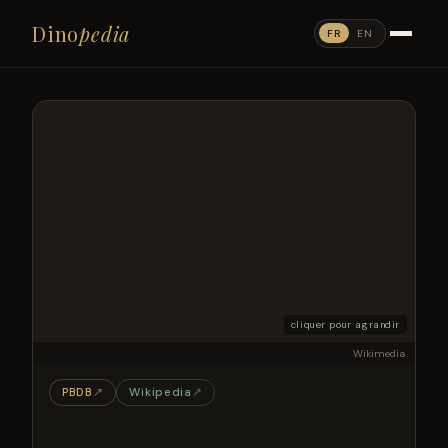
Dino
pedia
FR
EN
cliquer pour agrandir
Wikimedia
PBDB
↗
Wikipedia
↗