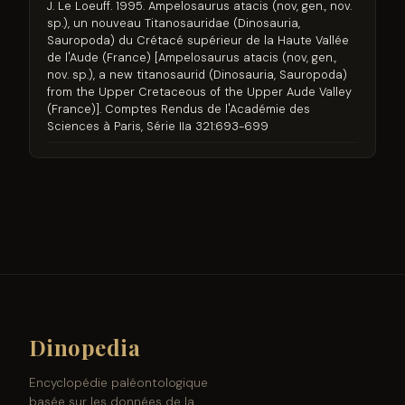
J. Le Loeuff. 1995. Ampelosaurus atacis (nov, gen., nov.
sp.), un nouveau Titanosauridae (Dinosauria,
Sauropoda) du Crétacé supérieur de la Haute Vallée
de l'Aude (France) [Ampelosaurus atacis (nov, gen.,
nov. sp.), a new titanosaurid (Dinosauria, Sauropoda)
from the Upper Cretaceous of the Upper Aude Valley
(France)]. Comptes Rendus de l'Académie des
Sciences à Paris, Série IIa 321:693-699
Dinopedia
Encyclopédie paléontologique
basée sur les données de la