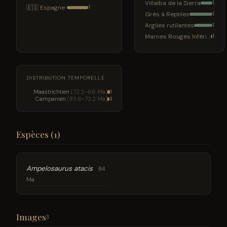
Villalba de la Sierra
1
🇪🇸 Espagne
1
Grès à Reptiles
1
Argiles rutilantes
1
Marnes Rouges Inférieures
1
DISTRIBUTION TEMPORELLE
Maastrichtien
(72.2–66 Ma)
1
Campanien
(83.6–72.2 Ma)
4
Espèces (1)
Ampelosaurus atacis
84
Ma
Images
3