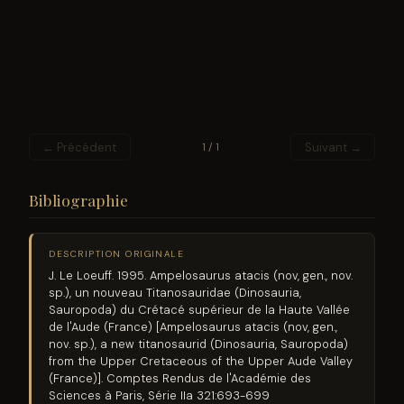
← Précédent
Suivant →
1 / 1
Bibliographie
DESCRIPTION ORIGINALE
J. Le Loeuff. 1995. Ampelosaurus atacis (nov, gen., nov.
sp.), un nouveau Titanosauridae (Dinosauria,
Sauropoda) du Crétacé supérieur de la Haute Vallée
de l'Aude (France) [Ampelosaurus atacis (nov, gen.,
nov. sp.), a new titanosaurid (Dinosauria, Sauropoda)
from the Upper Cretaceous of the Upper Aude Valley
(France)]. Comptes Rendus de l'Académie des
Sciences à Paris, Série IIa 321:693-699