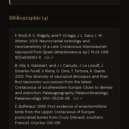
Bibliographie (4)
F. Knoll, R. C. Ridgely, and F. Ortega, J. L. Sanz, L. M.
Witmer. 2013. Neurocranial osteology and
neuroanatomy of a Late Cretaceous titanosaurian
sauropod from Spain (Ampelosaurus sp.). PLoS ONE
8(1):e54991:1-11
DOI ↗
B. Vila, A. Galobart, and J. I. Canudo, J. Le Loeuff, J.
Dinarès-Turell, V. Riera, O. Oms, T. Tortosa, R. Gaete.
2012. The diversity of sauropod dinosaurs and their
first taxonomic succession from the latest
Cretaceous of southwestern Europe: Clues to demise
and extinction. Palaeogeography, Palaeoclimatology,
Palaeoecology 350–352:19-38
DOI ↗
E. Buffetaut. 1998. First evidence of enantiornithine
birds from the Upper Cretaceous of Europe:
postcranial bones from Cruzy (Hérault, southern
France). Oryctos 1:131-136