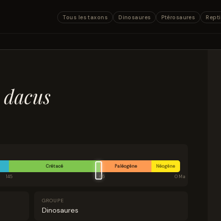
Tous les taxons
Dinosaures
Ptérosaures
Repti
 dacus
Crétacé
Paléogène
Néogène
145
66
0 Ma
GROUPE
Dinosaures