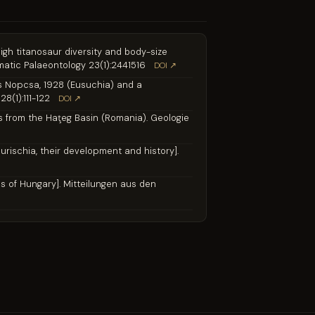
high titanosaur diversity and body-size
ematic Palaeontology 23(1):2441516
DOI ↗
ens Nopcsa, 1928 (Eusuchia) and a
8(1):111-122
DOI ↗
es from the Haţeg Basin (Romania). Geologie
aurischia, their development and history].
ns of Hungary]. Mitteilungen aus den