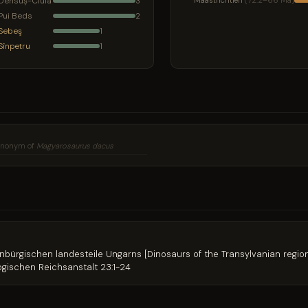
Densuș-Ciula
Maastrichtien
(72.2–66 Ma)
3
Pui Beds
2
Sebeş
1
Sînpetru
1
synonym of
Magyarosaurus dacus
benbürgischen landesteile Ungarns [Dinosaurs of the Transylvanian regio
gischen Reichsanstalt 23:1-24