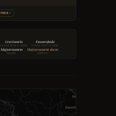
PBDB
↗
Gravisauria
Eusauropoda
›
›
CLADE NON CLASSÉ
CLADE NON CLASSÉ
Magyarosaurus
Magyarosaurus dacus
›
GENRE
ESPÈCE