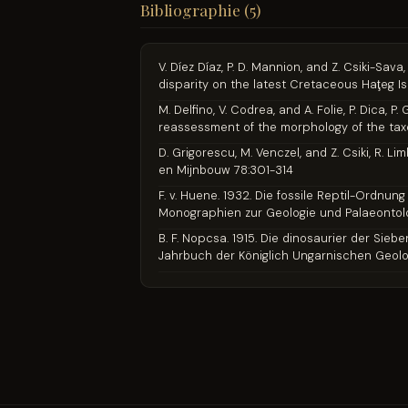
Bibliographie (5)
V. Díez Díaz, P. D. Mannion, and Z. Csiki-
disparity on the latest Cretaceous Haţeg I
M. Delfino, V. Codrea, and A. Folie, P. Dica
reassessment of the morphology of the taxo
D. Grigorescu, M. Venczel, and Z. Csiki, R.
en Mijnbouw 78:301-314
F. v. Huene. 1932. Die fossile Reptil-Ordnun
Monographien zur Geologie und Palaeontologi
B. F. Nopcsa. 1915. Die dinosaurier der Sie
Jahrbuch der Königlich Ungarnischen Geolo