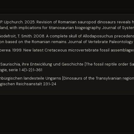
Sava, P. Upchurch. 2025. Revision of Romanian sauropod dinosaurs reveals 
sland, with implications for titanosaurian biogeography. Journal of Syst
, P. Godefroit, T. Smith. 2008. A complete skull of Allodaposuchus preced
n based on the Romanian remains. Journal of Vertebrate Paleontology 2
 Limberea. 1999. New latest Cretaceous microvertebrate fossil assemblag
g Saurischia, ihre Entwicklung und Geschichte [The fossil reptile order S
e, serie 1 4(1-2):1-361
benbürgischen landesteile Ungarns [Dinosaurs of the Transylvanian regio
gischen Reichsanstalt 23:1-24