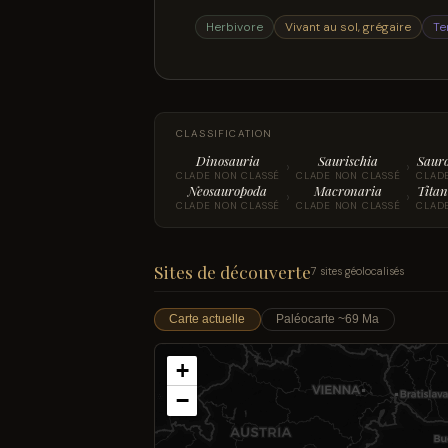
Herbivore
Vivant au sol, grégaire
Te
CLASSIFICATION
Dinosauria
Saurischia
Saur
›
›
CLADE NON CLASSÉ
CLADE NON CLASSÉ
CLAD
Neosauropoda
Macronaria
Titan
›
›
CLADE NON CLASSÉ
CLADE NON CLASSÉ
CLAD
Sites de découverte
7 sites géolocalisés
Carte actuelle
Paléocarte ~69 Ma
+
−