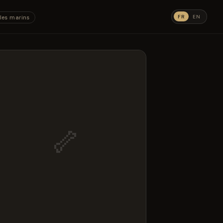
FR
EN
les marins
🦴