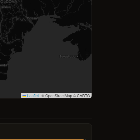
Leaflet
|
© OpenStreetMap © CARTO