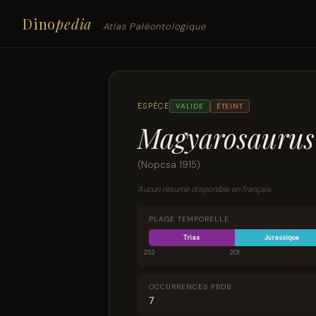
Dino
pedia
Atlas Paléontologique
ESPÈCE
VALIDE
ÉTEINT
Magyarosaurus
(Nopcsa 1915)
Aucun résumé disponible en français.
PLAGE TEMPORELLE
Trias
Jurassique
252
201
OCCURRENCES PBDB
7