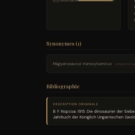
🇷🇴 Roumanie
7
Synonymes (1)
Magyarosaurus transsylvanicus
subjective 
Bibliographie
DESCRIPTION ORIGINALE
B. F. Nopcsa. 1915. Die dinosaurier der Sie
Jahrbuch der Königlich Ungarnischen Geolo