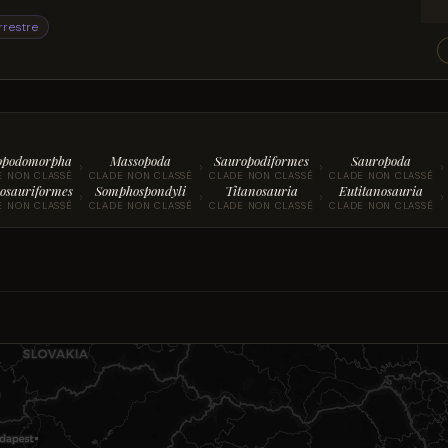
rrestre
opodomorpha
Massopoda
Sauropodiformes
Sauropoda
›
›
›
›
E NON CLASSÉ
CLADE NON CLASSÉ
CLADE NON CLASSÉ
CLADE NON CLASSÉ
osauriformes
Somphospondyli
Titanosauria
Eutitanosauria
›
›
›
›
E NON CLASSÉ
CLADE NON CLASSÉ
CLADE NON CLASSÉ
CLADE NON CLASSÉ