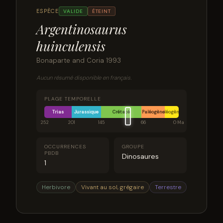
ESPÈCE
VALIDE
ÉTEINT
Argentinosaurus
huinculensis
Bonaparte and Coria 1993
Aucun résumé disponible en français.
PLAGE TEMPORELLE
Trias
Jurassique
Crétacé
Paléogène
Néogène
252
201
145
66
0 Ma
OCCURRENCES
GROUPE
PBDB
Dinosaures
1
Herbivore
Vivant au sol, grégaire
Terrestre