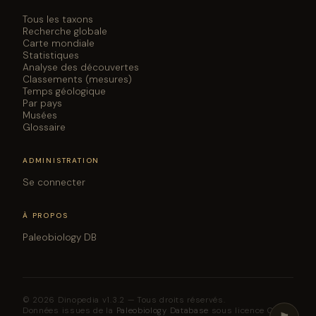
Tous les taxons
Recherche globale
Carte mondiale
Statistiques
Analyse des découvertes
Classements (mesures)
Temps géologique
Par pays
Musées
Glossaire
ADMINISTRATION
Se connecter
À PROPOS
Paleobiology DB
© 2026 Dinopedia v1.3.2 — Tous droits réservés.
Données issues de la
Paleobiology Database
sous licence CC BY