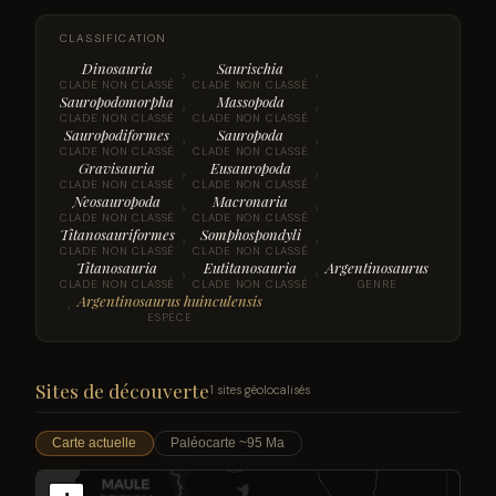
CLASSIFICATION
Dinosauria
Saurischia
›
›
CLADE NON CLASSÉ
CLADE NON CLASSÉ
Sauropodomorpha
Massopoda
›
›
CLADE NON CLASSÉ
CLADE NON CLASSÉ
Sauropodiformes
Sauropoda
›
›
CLADE NON CLASSÉ
CLADE NON CLASSÉ
Gravisauria
Eusauropoda
›
›
CLADE NON CLASSÉ
CLADE NON CLASSÉ
Neosauropoda
Macronaria
›
›
CLADE NON CLASSÉ
CLADE NON CLASSÉ
Titanosauriformes
Somphospondyli
›
›
CLADE NON CLASSÉ
CLADE NON CLASSÉ
Titanosauria
Eutitanosauria
Argentinosaurus
›
›
CLADE NON CLASSÉ
CLADE NON CLASSÉ
GENRE
Argentinosaurus huinculensis
›
ESPÈCE
Sites de découverte
1 sites géolocalisés
Carte actuelle
Paléocarte ~95 Ma