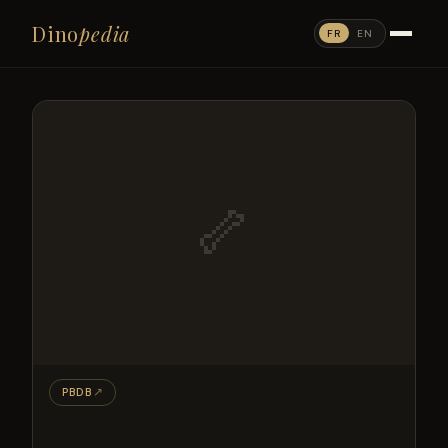
Dino
pedia
FR
EN
🦴
PBDB
↗