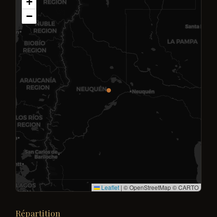
+
−
Leaflet
|
© OpenStreetMap © CARTO
Répartition