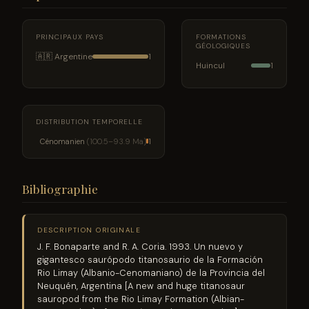
PRINCIPAUX PAYS
FORMATIONS
GÉOLOGIQUES
🇦🇷 Argentine
1
Huincul
1
DISTRIBUTION TEMPORELLE
Cénomanien
(100.5–93.9 Ma)
1
Bibliographie
DESCRIPTION ORIGINALE
J. F. Bonaparte and R. A. Coria. 1993. Un nuevo y
gigantesco saurópodo titanosaurio de la Formación
Rio Limay (Albanio-Cenomaniano) de la Provincia del
Neuquén, Argentina [A new and huge titanosaur
sauropod from the Rio Limay Formation (Albian-