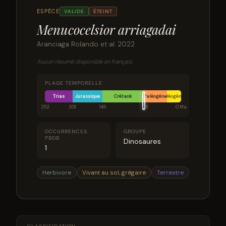
ESPÈCE
VALIDE
ÉTEINT
Menucocelsior arriagadai
Aranciaga Rolando et al. 2022
Aucun résumé disponible en français.
PLAGE TEMPORELLE
Trias
Jurassique
Crétacé
Paléogène
Néogène
252
201
145
66
0 Ma
OCCURRENCES
GROUPE
PBDB
Dinosaures
1
Herbivore
Vivant au sol, grégaire
Terrestre