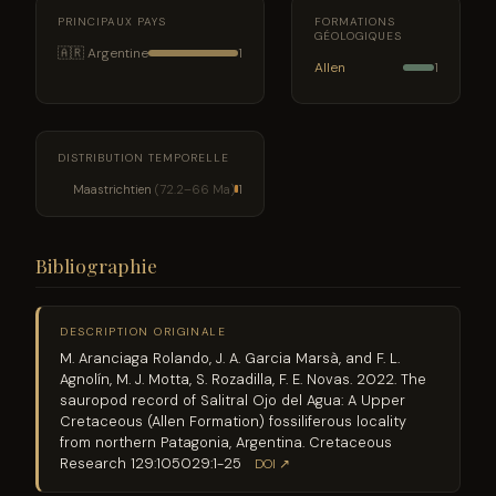
PRINCIPAUX PAYS
FORMATIONS
GÉOLOGIQUES
🇦🇷 Argentine
1
Allen
1
DISTRIBUTION TEMPORELLE
Maastrichtien
(72.2–66 Ma)
1
Bibliographie
DESCRIPTION ORIGINALE
M. Aranciaga Rolando, J. A. Garcia Marsà, and F. L.
Agnolín, M. J. Motta, S. Rozadilla, F. E. Novas. 2022. The
sauropod record of Salitral Ojo del Agua: A Upper
Cretaceous (Allen Formation) fossiliferous locality
from northern Patagonia, Argentina. Cretaceous
Research 129:105029:1-25
DOI ↗