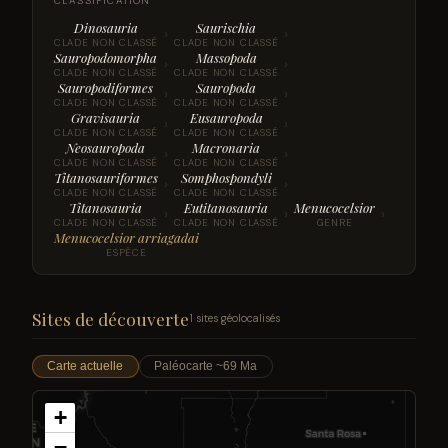
CLASSIFICATION
Dinosauria
Saurischia
›
›
CLADE NON CLASSÉ
CLADE NON CLASSÉ
Sauropodomorpha
Massopoda
›
›
CLADE NON CLASSÉ
CLADE NON CLASSÉ
Sauropodiformes
Sauropoda
›
›
CLADE NON CLASSÉ
CLADE NON CLASSÉ
Gravisauria
Eusauropoda
›
›
CLADE NON CLASSÉ
CLADE NON CLASSÉ
Neosauropoda
Macronaria
›
›
CLADE NON CLASSÉ
CLADE NON CLASSÉ
Titanosauriformes
Somphospondyli
›
›
CLADE NON CLASSÉ
CLADE NON CLASSÉ
Titanosauria
Eutitanosauria
Menucocelsior
›
›
›
CLADE NON CLASSÉ
CLADE NON CLASSÉ
GENRE
Menucocelsior arriagadai
ESPÈCE
Sites de découverte
1 sites géolocalisés
Carte actuelle
Paléocarte ~69 Ma
+
−