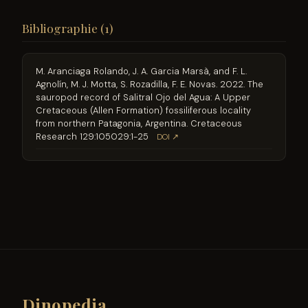
Bibliographie (1)
M. Aranciaga Rolando, J. A. Garcia Marsà, and F. L.
Agnolín, M. J. Motta, S. Rozadilla, F. E. Novas. 2022. The
sauropod record of Salitral Ojo del Agua: A Upper
Cretaceous (Allen Formation) fossiliferous locality
from northern Patagonia, Argentina. Cretaceous
Research 129:105029:1-25
DOI ↗
Dinopedia