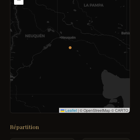
Leaflet
|
© OpenStreetMap © CARTO
Répartition