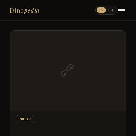
Dino
pedia
FR
EN
🦴
PBDB
↗