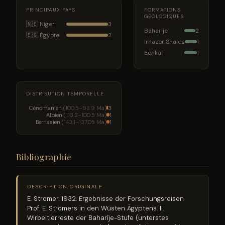
PRINCIPAUX PAYS
FORMATIONS
GÉOLOGIQUES
🇳🇪 Niger
3
Baharîje
2
🇪🇬 Égypte
2
Irhazer Shales
1
Echkar
1
DISTRIBUTION TEMPORELLE
Cénomanien
(100.5–93.9 Ma)
3
Albien
(113.2–100.5 Ma)
1
Berriasien
(143.1–137.05 Ma)
1
Bibliographie
DESCRIPTION ORIGINALE
E. Stromer. 1932. Ergebnisse der Forschungsreisen
Prof. E. Stromers in den Wüsten Ägyptens. II.
Wirbeltierreste der Baharîje-Stufe (unterstes