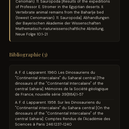
Cenoman). 11. Sauropoda [Results of the expeditions
of Professor E. Stromer in the Egyptian deserts. II.
Vertebrate animal remains from the Baharîje bed
(lowest Cenomanian). 11. Sauropoda]. Abhandlungen
der Bayerischen Akademie der Wissenschaften
Mathematisch-naturwissenschaftliche Abteilung,
Neue Folge 10:1-21
Bibliographie (3)
A. F. d. Lapparent. 1960. Les Dinosauriens du
"Continental intercalaire" du Saharal central [The
dinosaurs of the "Continental Intercalaire" of the
central Sahara]. Mémoires de la Société géologique
de France, nouvelle série 39(88A):1-57
A. F. d. Lapparent. 1958. Sur les Dinosauriens du
"Continental intercalaire" du Sahara central [On the
dinosaurs of the "Continental Intercalaire" of the
central Sahara]. Comptes Rendus de l'Académie des
Sciences à Paris 246:1237-1240