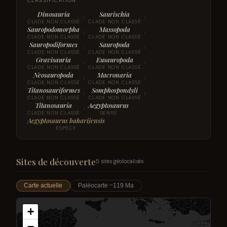
CLASSIFICATION
Dinosauria
Saurischia
›
›
CLADE NON CLASSÉ
CLADE NON CLASSÉ
Sauropodomorpha
Massopoda
›
›
CLADE NON CLASSÉ
CLADE NON CLASSÉ
Sauropodiformes
Sauropoda
›
›
CLADE NON CLASSÉ
CLADE NON CLASSÉ
Gravisauria
Eusauropoda
›
›
CLADE NON CLASSÉ
CLADE NON CLASSÉ
Neosauropoda
Macronaria
›
›
CLADE NON CLASSÉ
CLADE NON CLASSÉ
Titanosauriformes
Somphospondyli
›
›
CLADE NON CLASSÉ
CLADE NON CLASSÉ
Titanosauria
Aegyptosaurus
›
›
CLADE NON CLASSÉ
GENRE
Aegyptosaurus baharijensis
ESPÈCE
Sites de découverte
5 sites géolocalisés
Carte actuelle
Paléocarte ~119 Ma
+
−