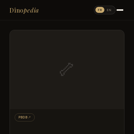
Dino
pedia
FR
EN
🦴
PBDB
↗