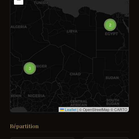
2
3
Leaflet
|
© OpenStreetMap © CARTO
Répartition