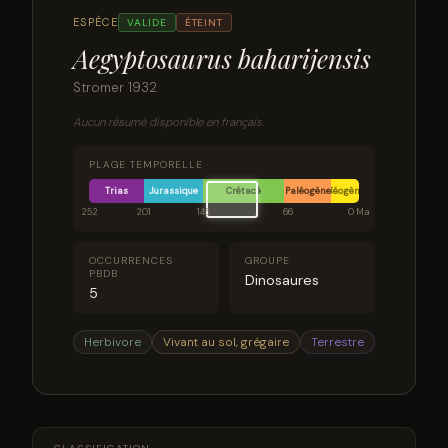
ESPÈCE
VALIDE
ÉTEINT
Aegyptosaurus baharijensis
Stromer 1932
Aucun résumé disponible en français.
PLAGE TEMPORELLE
Trias
Jurassique
Crétacé
Paléogène
Néogène
252
201
145
66
0 Ma
OCCURRENCES
GROUPE
PBDB
Dinosaures
5
Herbivore
Vivant au sol, grégaire
Terrestre