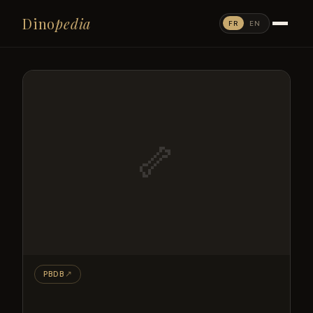
Dino
pedia
FR
EN
🦴
PBDB
↗