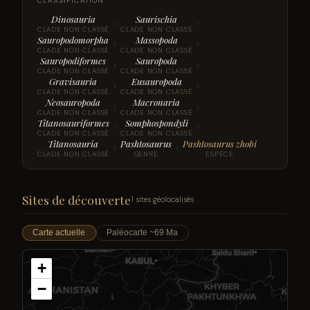
CLASSIFICATION
Dinosauria
Saurischia
›
›
CLADE NON CLASSÉ
CLADE NON CLASSÉ
Sauropodomorpha
Massopoda
›
›
CLADE NON CLASSÉ
CLADE NON CLASSÉ
Sauropodiformes
Sauropoda
›
›
CLADE NON CLASSÉ
CLADE NON CLASSÉ
Gravisauria
Eusauropoda
›
›
CLADE NON CLASSÉ
CLADE NON CLASSÉ
Neosauropoda
Macronaria
›
›
CLADE NON CLASSÉ
CLADE NON CLASSÉ
Titanosauriformes
Somphospondyli
›
›
CLADE NON CLASSÉ
CLADE NON CLASSÉ
Titanosauria
Pashtosaurus
Pashtosaurus zhobi
›
›
CLADE NON CLASSÉ
GENRE
ESPÈCE
Sites de découverte
1 sites géolocalisés
Carte actuelle
Paléocarte ~69 Ma
+
−