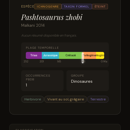
ESPÈCE
ICHNOGENRE
TAXON FORMEL
ÉTEINT
Pashtosaurus zhobi
Malkani 2014
Aucun résumé disponible en français.
PLAGE TEMPORELLE
Trias
Jurassique
Crétacé
Paléogène
Néogène
252
201
145
66
0 Ma
OCCURRENCES
GROUPE
PBDB
Dinosaures
1
Herbivore
Vivant au sol, grégaire
Terrestre