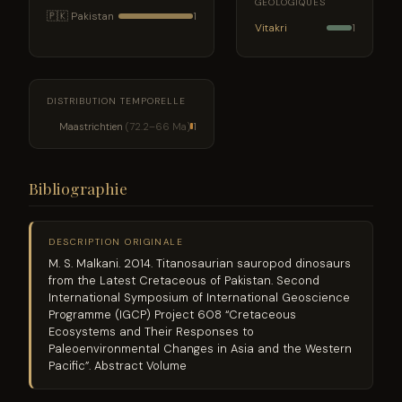
GÉOLOGIQUES
🇵🇰 Pakistan
1
Vitakri
1
DISTRIBUTION TEMPORELLE
Maastrichtien
(72.2–66 Ma)
1
Bibliographie
DESCRIPTION ORIGINALE
M. S. Malkani. 2014. Titanosaurian sauropod dinosaurs
from the Latest Cretaceous of Pakistan. Second
International Symposium of International Geoscience
Programme (IGCP) Project 608 “Cretaceous
Ecosystems and Their Responses to
Paleoenvironmental Changes in Asia and the Western
Pacific”. Abstract Volume