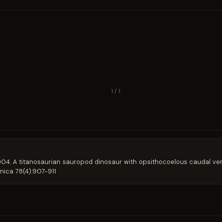
1 / 1
 Li. 2004. A titanosaurian sauropod dinosaur with opsithocoelous caudal 
nica 78(4):907-911