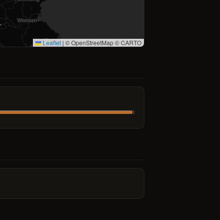
Leaflet
|
© OpenStreetMap © CARTO
1