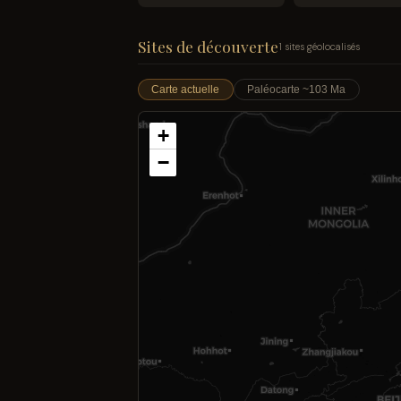
Sites de découverte
1 sites géolocalisés
Carte actuelle
Paléocarte ~103 Ma
+
−