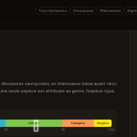
Tous les taxons
Dinosaures
Ptérosaures
Repti
e dinosaures sauropodes, un titanosaure basal ayant vécu
. Une seule espèce est attribuée au genre, l'espèce type,
Crétacé
Paléogène
Néogène
145
66
0 Ma