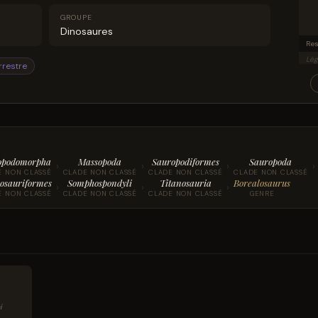
GROUPE
Dinosaures
Lég
rrestre
opodomorpha
Massopoda
Sauropodiformes
Sauropoda
›
›
›
›
E NON CLASSÉ
CLADE NON CLASSÉ
CLADE NON CLASSÉ
CLADE NON CLASSÉ
osauriformes
Somphospondyli
Titanosauria
Borealosaurus
›
›
›
E NON CLASSÉ
CLADE NON CLASSÉ
CLADE NON CLASSÉ
GENRE
ni