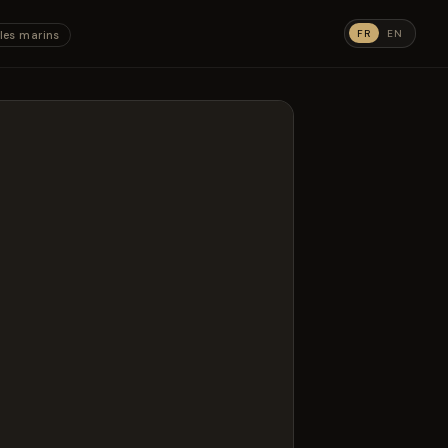
FR
EN
les marins