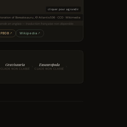
cliquer pour agrandir
Restoration of Borealosaurus a potentially titanosaur dinosaur from the Cretaceous of China
© Atlantis536 · CC0 · Wikimedia
ende en anglais — traduction française non disponible.
PBDB
↗
Wikipedia
↗
Gravisauria
Eusauropoda
›
›
CLADE NON CLASSÉ
CLADE NON CLASSÉ