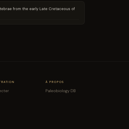
ertebrae from the early Late Cretaceous of
TRATION
À PROPOS
ecter
Paleobiology DB