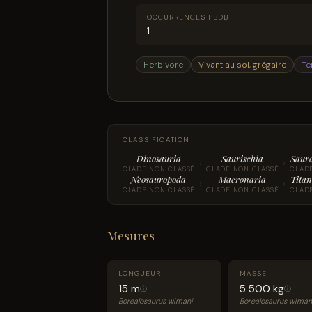
OCCURRENCES PBDB
1
Herbivore
Vivant au sol, grégaire
Te
CLASSIFICATION
Dinosauria
Saurischia
Saur
›
›
CLADE NON CLASSÉ
CLADE NON CLASSÉ
CLAD
Neosauropoda
Macronaria
Titan
›
›
CLADE NON CLASSÉ
CLADE NON CLASSÉ
CLAD
Mesures
LONGUEUR
MASSE
15 m
5 500 kg
ⓘ
ⓘ
Borealosaurus wimani
Borealosaurus wima