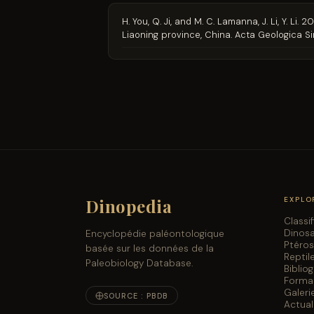
H. You, Q. Ji, and M. C. Lamanna, J. Li, Y. 
Liaoning province, China. Acta Geologica Si
Dinopedia
EXPLO
Classi
Dinos
Encyclopédie paléontologique
Ptéro
basée sur les données de la
Reptil
Paleobiology Database.
Biblio
Forma
Galeri
SOURCE : PBDB
Actual