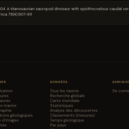
Li. 2004. A titanosaurian sauropod dinosaur with opsithocoelous caudal v
nica 78(4):907-911
RER
DONNÉES
ADMINIS
fication
Tous les taxons
Se conn
aures
Recherche globale
saures
Carte mondiale
es marins
Statistiques
graphie
Analyse des découvertes
tions géologiques
Classements (mesures)
e d'images
Temps géologique
ités
Par pays