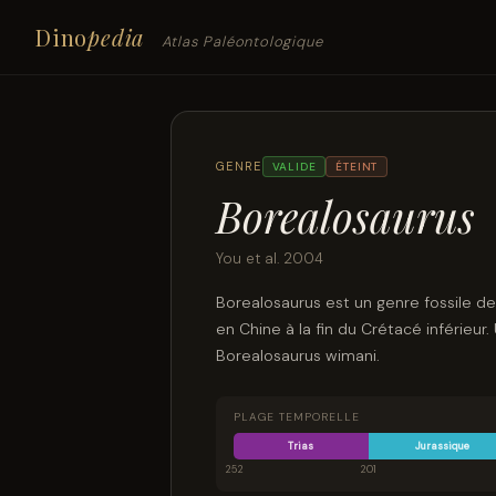
Dino
pedia
Atlas Paléontologique
GENRE
VALIDE
ÉTEINT
Borealosaurus
You et al. 2004
Borealosaurus est un genre fossile d
en Chine à la fin du Crétacé inférieur
Borealosaurus wimani.
PLAGE TEMPORELLE
Trias
Jurassique
252
201