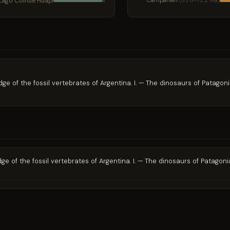
Lago Colhué Huapi
Campanien
(83.6–72.2 Ma)
1
dge of the fossil vertebrates of Argentina. I. — The dinosaurs of Patagon
dge of the fossil vertebrates of Argentina. I. — The dinosaurs of Patagon