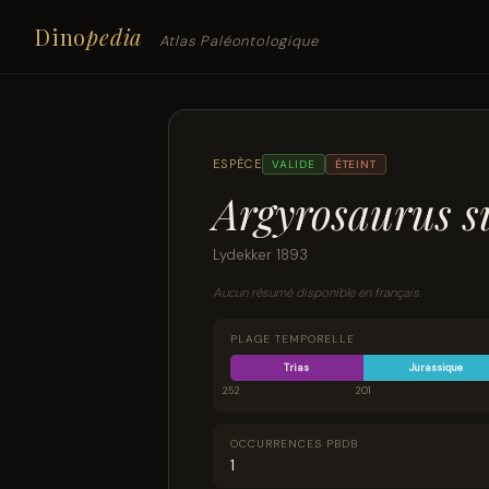
Dino
pedia
Atlas Paléontologique
ESPÈCE
VALIDE
ÉTEINT
Argyrosaurus s
Lydekker 1893
Aucun résumé disponible en français.
PLAGE TEMPORELLE
Trias
Jurassique
252
201
OCCURRENCES PBDB
1