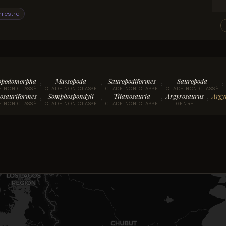
rrestre
opodomorpha
Massopoda
Sauropodiformes
Sauropoda
›
›
›
›
E NON CLASSÉ
CLADE NON CLASSÉ
CLADE NON CLASSÉ
CLADE NON CLASSÉ
osauriformes
Somphospondyli
Titanosauria
Argyrosaurus
Argy
›
›
›
›
E NON CLASSÉ
CLADE NON CLASSÉ
CLADE NON CLASSÉ
GENRE