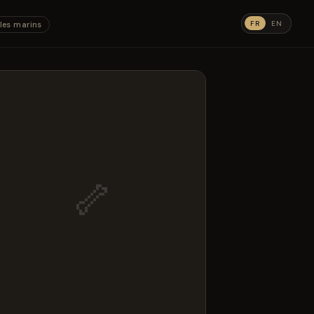
FR
EN
les marins
🦴