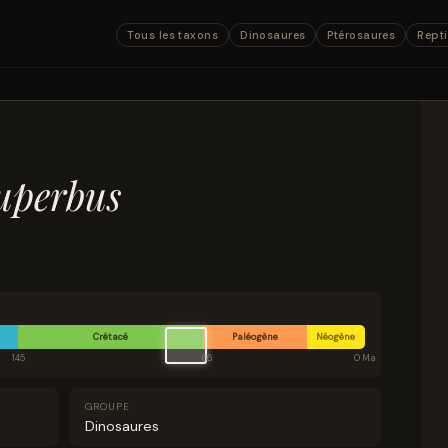
Tous les taxons
Dinosaures
Ptérosaures
Repti
uperbus
Crétacé
Paléogène
Néogène
145
66
0 Ma
GROUPE
Dinosaures