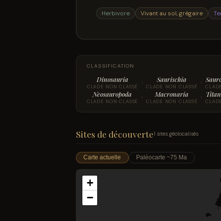
Herbivore
Vivant au sol, grégaire
Te
CLASSIFICATION
Dinosauria
Saurischia
Saur
›
›
CLADE NON CLASSÉ
CLADE NON CLASSÉ
CLAD
Neosauropoda
Macronaria
Titan
›
›
CLADE NON CLASSÉ
CLADE NON CLASSÉ
CLAD
Sites de découverte
1 sites géolocalisés
Carte actuelle
Paléocarte ~75 Ma
+
−