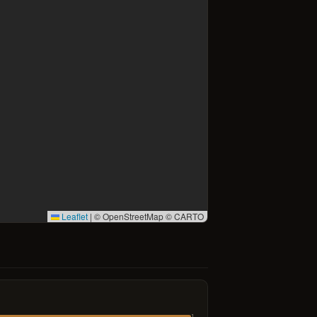
Leaflet
|
© OpenStreetMap © CARTO