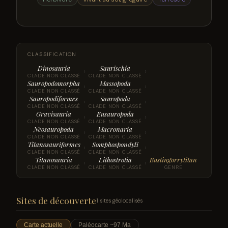
CLASSIFICATION
Dinosauria
Saurischia
›
›
CLADE NON CLASSÉ
CLADE NON CLASSÉ
Sauropodomorpha
Massopoda
›
›
CLADE NON CLASSÉ
CLADE NON CLASSÉ
Sauropodiformes
Sauropoda
›
›
CLADE NON CLASSÉ
CLADE NON CLASSÉ
Gravisauria
Eusauropoda
›
›
CLADE NON CLASSÉ
CLADE NON CLASSÉ
Neosauropoda
Macronaria
›
›
CLADE NON CLASSÉ
CLADE NON CLASSÉ
Titanosauriformes
Somphospondyli
›
›
CLADE NON CLASSÉ
CLADE NON CLASSÉ
Titanosauria
Lithostrotia
Bustingorrytitan
›
›
CLADE NON CLASSÉ
CLADE NON CLASSÉ
GENRE
Sites de découverte
1 sites géolocalisés
Carte actuelle
Paléocarte ~97 Ma