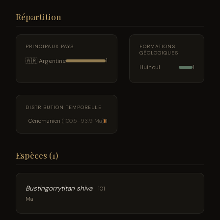
Répartition
PRINCIPAUX PAYS
FORMATIONS
GÉOLOGIQUES
🇦🇷 Argentine
1
Huincul
1
DISTRIBUTION TEMPORELLE
Cénomanien
(100.5–93.9 Ma)
1
Espèces (1)
Bustingorrytitan shiva
101
Ma