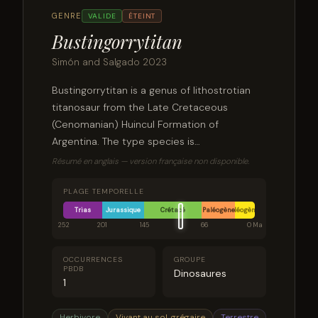
GENRE
VALIDE
ÉTEINT
Bustingorrytitan
Simón and Salgado 2023
Bustingorrytitan is a genus of lithostrotian
titanosaur from the Late Cretaceous
(Cenomanian) Huincul Formation of
Argentina. The type species is
Bustingorrytitan shiva.
Résumé en anglais — version française non disponible.
PLAGE TEMPORELLE
Trias
Jurassique
Crétacé
Paléogène
Néogène
252
201
145
66
0 Ma
OCCURRENCES
GROUPE
PBDB
Dinosaures
1
Herbivore
Vivant au sol, grégaire
Terrestre