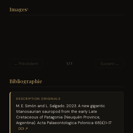
Images
1
← Précédent
Suivant →
1 / 1
Bibliographie
DESCRIPTION ORIGINALE
M. E. Simón and L. Salgado. 2023. A new gigantic
titanosaurian sauropod from the early Late
Cretaceous of Patagonia (Neuquén Province,
Argentina). Acta Palaeontologica Polonica 68(4):1-17
DOI ↗