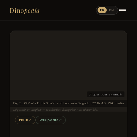
Dino
pedia
FR
EN
cliquer pour agrandir
Fig. 5. Forelimb bones of the titanosaurian sauropod Bustingorrytitan shiva gen. et sp. nov. from “Bustingorry II” site, Neuquén Province, Argentina, upper Cenomanian. A. Left coracoid (holotype, MMCH-Pv 59/13) in lateral view. B. Left scapula (holotype, MMCH-Pv 59/11) in lateral view. C. Left humerus (holotype, MMCH-Pv 59/21) in proximal (C1), anterior (C2), and distal (C3) views. D. Right radius (holotype, MMCH-Pv 59/22) in posterior view. E. Left sternal plate (holotype, MMCH-Pv 59/15) in dorsal view. F. Articulated metacarpals I–V (holotype, MMCH-Pv 59/25–29) in proximal (F1), anterior (F2) and distal (F3) views. G. Right ulna (holotype, MMCH-Pv 59/23) in medial (G1) and proximal (G2) views. Abbreviations: cf, coracoid foramen; gas, glenoid articular surface; igl, infraglenoid lip; I–V, metacarpals. Scale bars 200 mm.
© María Edith Simón and Leonardo Salgado · CC BY 4.0 · Wikimedia
Légende en anglais — traduction française non disponible.
PBDB
↗
Wikipedia
↗