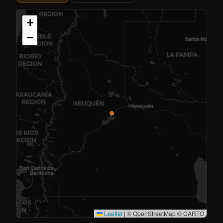
+
−
Leaflet
|
© OpenStreetMap © CARTO