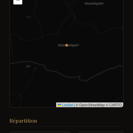
Leaflet
|
© OpenStreetMap © CARTO
Répartition