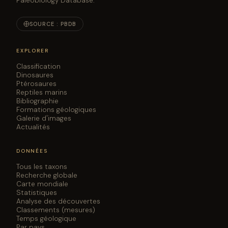
Paleobiology Database.
SOURCE : PBDB
EXPLORER
Classification
Dinosaures
Ptérosaures
Reptiles marins
Bibliographie
Formations géologiques
Galerie d'images
Actualités
DONNÉES
Tous les taxons
Recherche globale
Carte mondiale
Statistiques
Analyse des découvertes
Classements (mesures)
Temps géologique
Par pays