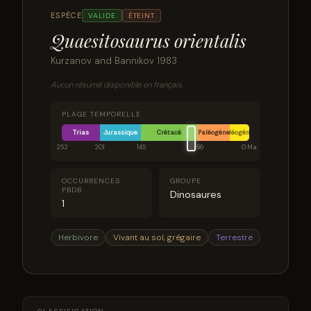
ESPÈCE
VALIDE
ÉTEINT
Quaesitosaurus orientalis
Kurzanov and Bannikov 1983
Aucun résumé disponible en français.
PLAGE TEMPORELLE
Trias
Jurassique
Crétacé
Paléogène
Néogène
252
201
145
66
0 Ma
OCCURRENCES
GROUPE
PBDB
Dinosaures
1
Herbivore
Vivant au sol, grégaire
Terrestre