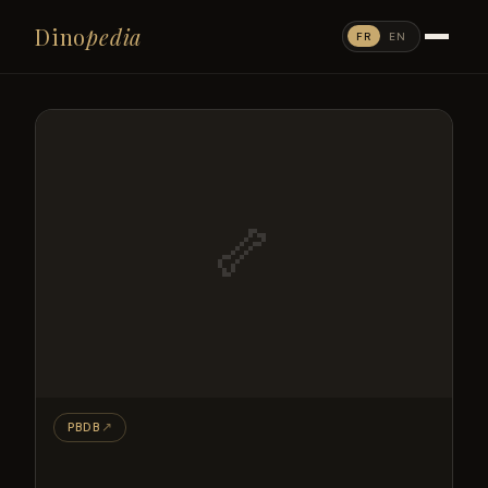
Dino
pedia
FR
EN
🦴
PBDB
↗