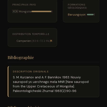
PRINCIPAUX PAYS
FORMATIONS
GÉOLOGIQUES
🇲🇳 Mongolie
1
Baruungoyot
1
DISTRIBUTION TEMPORELLE
Campanien
(83.6–72.2 Ma)
1
Bibliographie
DESCRIPTION ORIGINALE
S. M. Kurzanov and A. F. Bannikov. 1983. Nouviy
sauropod ys uerchnego mela MNR [New sauropod
from the Upper Cretaceous of Mongolia].
Paleontologicheskii Zhurnal 1983(2):90-96