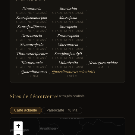
CLASSIFICATION
Dinosauria
Saurischia
›
›
CLADE NON CLASSÉ
CLADE NON CLASSÉ
Sauropodomorpha
Massopoda
›
›
CLADE NON CLASSÉ
CLADE NON CLASSÉ
Sauropodiformes
Sauropoda
›
›
CLADE NON CLASSÉ
CLADE NON CLASSÉ
Gravisauria
Eusauropoda
›
›
CLADE NON CLASSÉ
CLADE NON CLASSÉ
Neosauropoda
Macronaria
›
›
CLADE NON CLASSÉ
CLADE NON CLASSÉ
Titanosauriformes
Somphospondyli
›
›
CLADE NON CLASSÉ
CLADE NON CLASSÉ
Titanosauria
Lithostrotia
Nemegtosauridae
›
›
CLADE NON CLASSÉ
CLADE NON CLASSÉ
FAMILLE
Quaesitosaurus
Quaesitosaurus orientalis
›
›
GENRE
ESPÈCE
Sites de découverte
1 sites géolocalisés
Carte actuelle
Paléocarte ~78 Ma
+
−