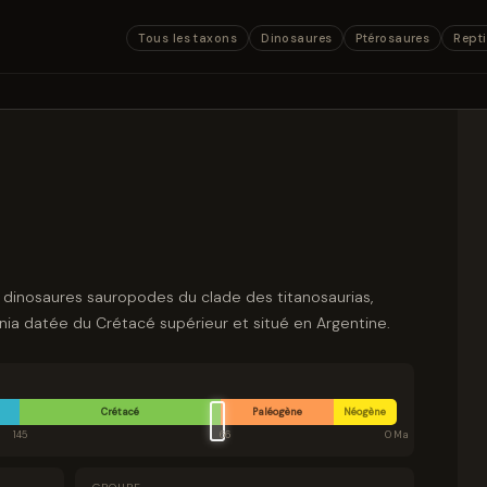
Tous les taxons
Dinosaures
Ptérosaures
Repti
 dinosaures sauropodes du clade des titanosaurias,
nia datée du Crétacé supérieur et situé en Argentine.
Crétacé
Paléogène
Néogène
145
66
0 Ma