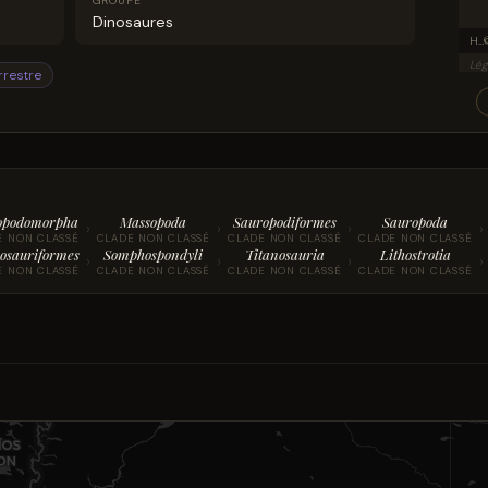
GROUPE
Dinosaures
Holotype of Titanomachya gimenezi (in situ)
Lég
rrestre
opodomorpha
Massopoda
Sauropodiformes
Sauropoda
›
›
›
›
E NON CLASSÉ
CLADE NON CLASSÉ
CLADE NON CLASSÉ
CLADE NON CLASSÉ
osauriformes
Somphospondyli
Titanosauria
Lithostrotia
›
›
›
›
E NON CLASSÉ
CLADE NON CLASSÉ
CLADE NON CLASSÉ
CLADE NON CLASSÉ