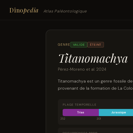
Dino
pedia
Atlas Paléontologique
GENRE
VALIDE
ÉTEINT
Titanomachya
Pérez-Moreno et al. 2024
Titanomachya est un genre fossile de
provenant de la formation de La Colo
PLAGE TEMPORELLE
Trias
Jurassique
252
201