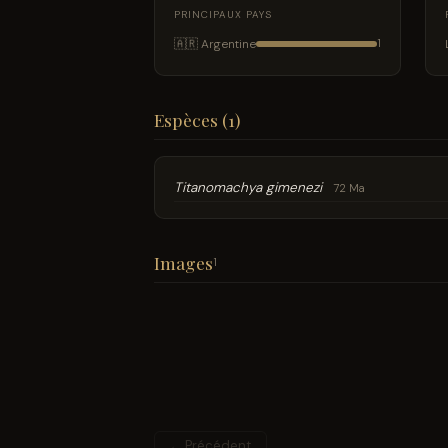
PRINCIPAUX PAYS
🇦🇷 Argentine
1
Espèces (1)
Titanomachya gimenezi
72 Ma
Images
1
← Précédent