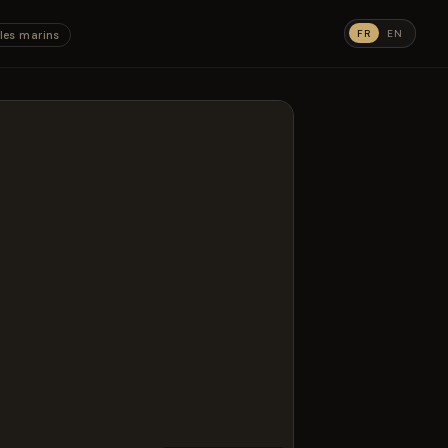
FR
EN
les marins