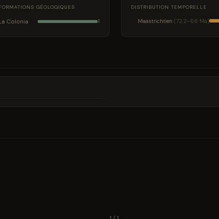
FORMATIONS GÉOLOGIQUES
DISTRIBUTION TEMPORELLE
La Colonia
Maastrichtien
(72.2–66 Ma)
1
1 / 1