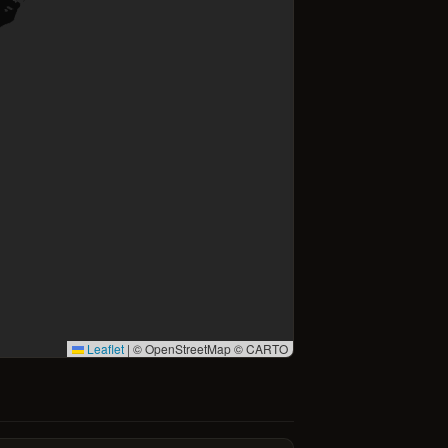
Leaflet
|
© OpenStreetMap © CARTO