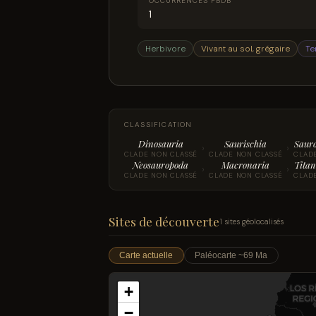
OCCURRENCES PBDB
1
Herbivore
Vivant au sol, grégaire
Te
CLASSIFICATION
Dinosauria
Saurischia
Saur
›
›
CLADE NON CLASSÉ
CLADE NON CLASSÉ
CLAD
Neosauropoda
Macronaria
Titan
›
›
CLADE NON CLASSÉ
CLADE NON CLASSÉ
CLAD
Sites de découverte
1 sites géolocalisés
Carte actuelle
Paléocarte ~69 Ma
+
−