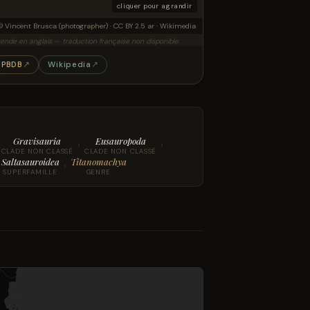
cliquer pour agrandir
© Vincent Brusca (photographer) · CC BY 2.5 ar · Wikimedia
ende en anglais — traduction française non disponible.
PBDB
↗
Wikipedia
↗
Gravisauria
Eusauropoda
›
›
CLADE NON CLASSÉ
CLADE NON CLASSÉ
Saltasauroidea
Titanomachya
›
SUPERFAMILLE
GENRE