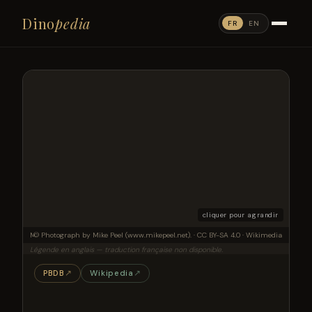
Dino
pedia
FR
EN
cliquer pour agrandir
© Photograph by Mike Peel (www.mikepeel.net). · CC BY-SA 4.0 · Wikimedia
Museum of Zoology of the University of São Paulo, Brazil
Légende en anglais — traduction française non disponible.
PBDB
↗
Wikipedia
↗