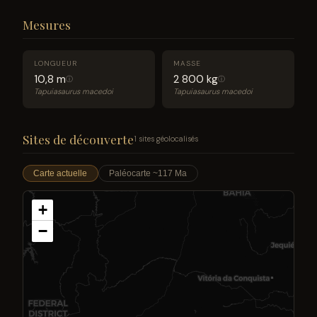
Mesures
LONGUEUR
MASSE
10,8 m
2 800 kg
ⓘ
ⓘ
Tapuiasaurus macedoi
Tapuiasaurus macedoi
Sites de découverte
1 sites géolocalisés
Carte actuelle
Paléocarte ~117 Ma
+
−