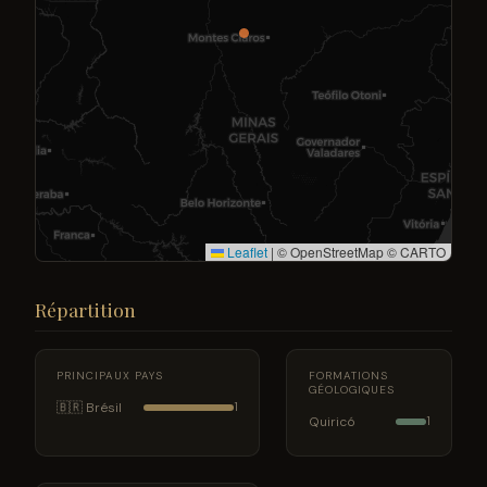
Leaflet
|
© OpenStreetMap © CARTO
Répartition
PRINCIPAUX PAYS
FORMATIONS
GÉOLOGIQUES
🇧🇷 Brésil
1
Quiricó
1