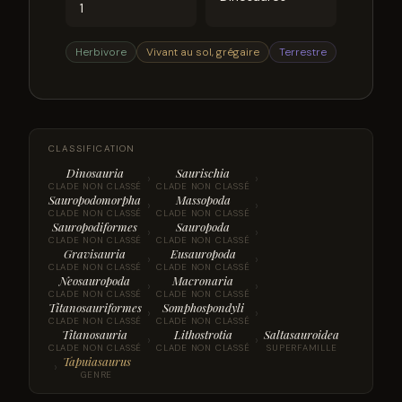
1
Herbivore
Vivant au sol, grégaire
Terrestre
CLASSIFICATION
Dinosauria
Saurischia
›
›
CLADE NON CLASSÉ
CLADE NON CLASSÉ
Sauropodomorpha
Massopoda
›
›
CLADE NON CLASSÉ
CLADE NON CLASSÉ
Sauropodiformes
Sauropoda
›
›
CLADE NON CLASSÉ
CLADE NON CLASSÉ
Gravisauria
Eusauropoda
›
›
CLADE NON CLASSÉ
CLADE NON CLASSÉ
Neosauropoda
Macronaria
›
›
CLADE NON CLASSÉ
CLADE NON CLASSÉ
Titanosauriformes
Somphospondyli
›
›
CLADE NON CLASSÉ
CLADE NON CLASSÉ
Titanosauria
Lithostrotia
Saltasauroidea
›
›
CLADE NON CLASSÉ
CLADE NON CLASSÉ
SUPERFAMILLE
Tapuiasaurus
›
GENRE