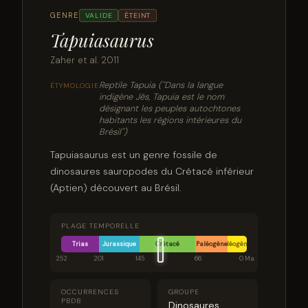
GENRE
VALIDE
ÉTEINT
Tapuiasaurus
Zaher et al. 2011
Reptile Tapuia (''Dans la langue
ÉTYMOLOGIE
indigène Jês, Tapuia est le nom
désignant les peuples autochtones
habitants les régions intérieures du
Brésil'')
Tapuiasaurus est un genre fossile de
dinosaures sauropodes du Crétacé inférieur
(Aptien) découvert au Brésil.
PLAGE TEMPORELLE
Trias
Jurassique
Crétacé
Paléogène
Néogène
252
201
145
66
0 Ma
OCCURRENCES
GROUPE
PBDB
Dinosaures