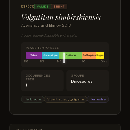
ESPÈCE
VALIDE
ÉTEINT
Volgatitan simbirskiensis
Averianov and Efimov 2018
Aucun résumé disponible en français.
PLAGE TEMPORELLE
Trias
Jurassique
Crétacé
Paléogène
Néogène
252
201
145
66
0 Ma
OCCURRENCES
GROUPE
PBDB
Dinosaures
1
Herbivore
Vivant au sol, grégaire
Terrestre