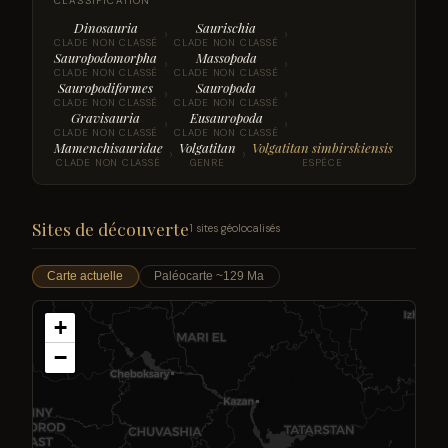
CLASSIFICATION
Dinosauria
Saurischia
›
›
CLADE NON CLASSÉ
CLADE NON CLASSÉ
Sauropodomorpha
Massopoda
›
›
CLADE NON CLASSÉ
CLADE NON CLASSÉ
Sauropodiformes
Sauropoda
›
›
CLADE NON CLASSÉ
CLADE NON CLASSÉ
Gravisauria
Eusauropoda
›
›
CLADE NON CLASSÉ
CLADE NON CLASSÉ
Mamenchisauridae
Volgatitan
Volgatitan simbirskiensis
›
›
CLADE NON CLASSÉ
GENRE
ESPÈCE
Sites de découverte
1 sites géolocalisés
Carte actuelle
Paléocarte ~129 Ma
+
−