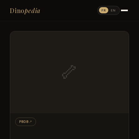
Dino
pedia
FR
EN
🦴
PBDB
↗