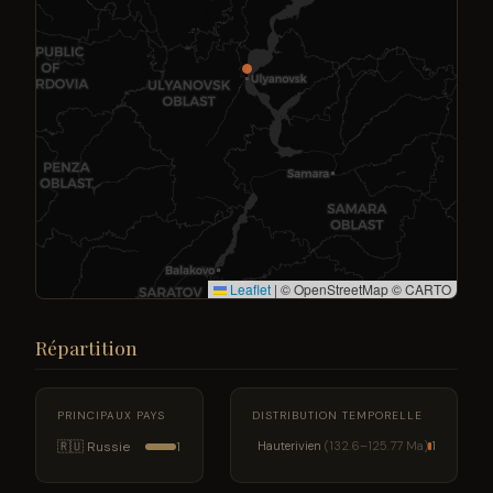
Leaflet
|
© OpenStreetMap © CARTO
Répartition
PRINCIPAUX PAYS
DISTRIBUTION TEMPORELLE
🇷🇺 Russie
Hauterivien
(132.6–125.77 Ma)
1
1