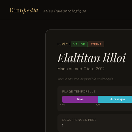
Dino
pedia
Atlas Paléontologique
ESPÈCE
VALIDE
ÉTEINT
Elaltitan lilloi
Mannion and Otero 2012
Aucun résumé disponible en français.
PLAGE TEMPORELLE
Trias
Jurassique
252
201
OCCURRENCES PBDB
1