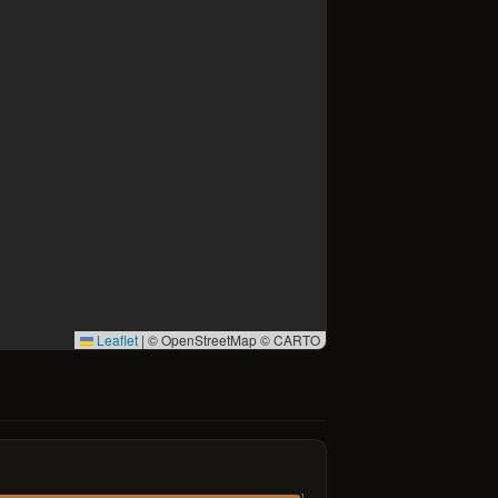
Leaflet
|
© OpenStreetMap © CARTO