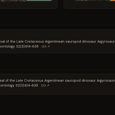
Lago Colhué Huapi
Coniacien
(89.8–85.7 Ma)
1
aisal of the Late Cretaceous Argentinean sauropod dinosaur Argyrosaur
leontology 32(3):614-638
DOI ↗
aisal of the Late Cretaceous Argentinean sauropod dinosaur Argyrosaur
leontology 32(3):614-638
DOI ↗