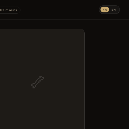
FR
EN
les marins
🦴