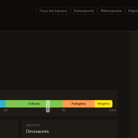
Tous les taxons
Dinosaures
Ptérosaures
Repti
Crétacé
Paléogène
Néogène
145
66
0 Ma
GROUPE
Dinosaures