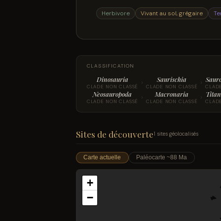
Herbivore
Vivant au sol, grégaire
Te
CLASSIFICATION
Dinosauria
Saurischia
Saur
›
›
CLADE NON CLASSÉ
CLADE NON CLASSÉ
CLAD
Neosauropoda
Macronaria
Titan
›
›
CLADE NON CLASSÉ
CLADE NON CLASSÉ
CLAD
Sites de découverte
1 sites géolocalisés
Carte actuelle
Paléocarte ~88 Ma
+
−