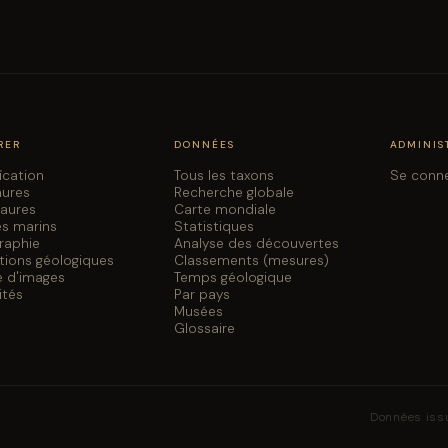
RER
DONNÉES
ADMINIS
fication
Tous les taxons
Se conn
aures
Recherche globale
saures
Carte mondiale
es marins
Statistiques
graphie
Analyse des découvertes
tions géologiques
Classements (mesures)
e d'images
Temps géologique
ités
Par pays
Musées
Glossaire
Données iss