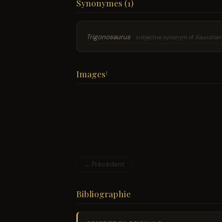
Synonymes (1)
Trigonosaurus
subjective synonym of
Baurutitan
Images
1
← Précédent
Bibliographie