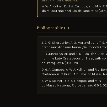
DESCRIPTION ORIGINALE
A. W. A. Kellner, D. d. A. Campos, and M. N.
do Museu Nacional, Rio de Janeiro 63(3):
Bibliographie (4)
J. C. G. Silva Junior, A. G. Martinelli, and T
titanosaur dinosaur fauna (Sauropoda) from
R. D. Juárez Valieri and S. D. Ríos Díaz. 20
from the Late Cretaceous of Brazil, with co
del Paraguay 17(1):20-28
D. d. A. Campos, A. W. A. Kellner, and R. J.
Cretaceous of Brazil. Arquivos do Museu Na
A. W. A. Kellner, D. d. A. Campos, and M. N. 
do Museu Nacional, Rio de Janeiro 63(3):5