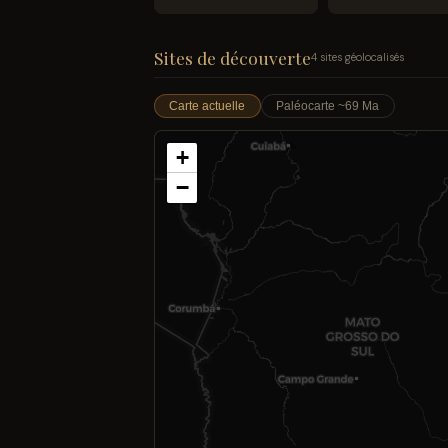
Sites de découverte
4 sites géolocalisés
Carte actuelle
Paléocarte ~69 Ma
+
−