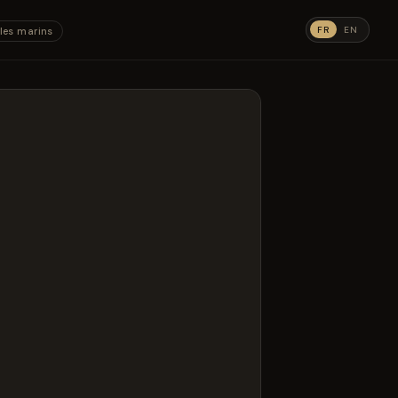
FR
EN
les marins