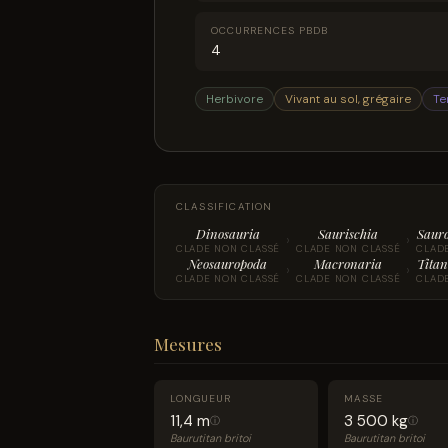
OCCURRENCES PBDB
4
Herbivore
Vivant au sol, grégaire
Te
CLASSIFICATION
Dinosauria
Saurischia
Saur
›
›
CLADE NON CLASSÉ
CLADE NON CLASSÉ
CLAD
Neosauropoda
Macronaria
Titan
›
›
CLADE NON CLASSÉ
CLADE NON CLASSÉ
CLAD
Mesures
LONGUEUR
MASSE
11,4 m
3 500 kg
ⓘ
ⓘ
Baurutitan britoi
Baurutitan britoi