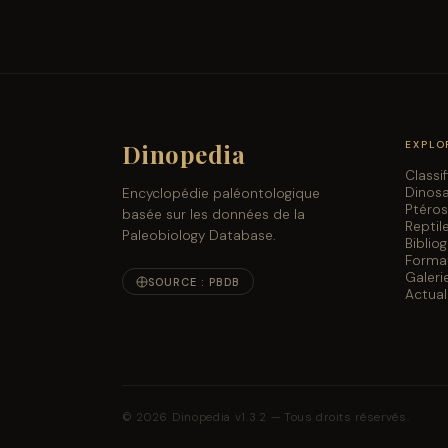
Dinopedia
EXPLO
Classi
Dinos
Encyclopédie paléontologique
Ptéro
basée sur les données de la
Reptil
Paleobiology Database.
Biblio
Forma
Galeri
SOURCE : PBDB
Actual
© 2026 Dinopedia v1.3.2 — Tous droits réservés.