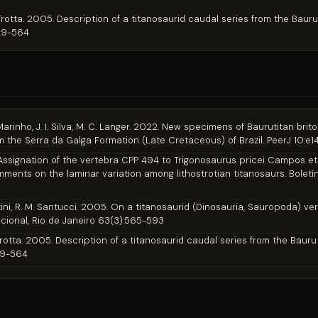
 F. Trotta. 2005. Description of a titanosaurid caudal series from the Bau
529-564
. S. Marinho, J. I. Silva, M. C. Langer. 2022. New specimens of Baurutitan 
 the Serra da Galga Formation (Late Cretaceous) of Brazil. PeerJ 10:e
13. Assignation of the vertebra CPP 494 to Trigonosaurus pricei Campos e
mments on the laminar variation among lithostrotian titanosaurs. Boletí
 Bertini, R. M. Santucci. 2005. On a titanosaurid (Dinosauria, Sauropoda)
cional, Rio de Janeiro 63(3):565-593
F. Trotta. 2005. Description of a titanosaurid caudal series from the Bau
29-564