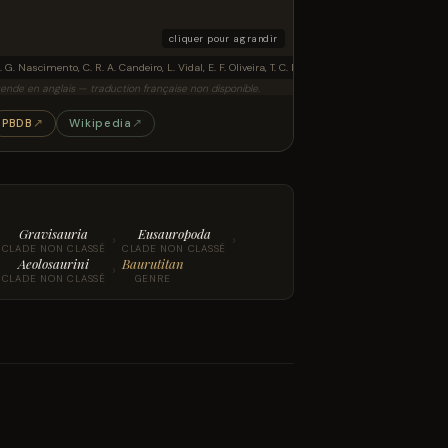
cliquer pour agrandir
rutitan britoi (MCT 1490-R), caudal vertebrae (S6, Ca1 to Ca18) and haemal arches in left latera
. G. Nascimento, C. R. A. Candeiro, L. Vidal, E. F. Oliveira, T. C. Dias &amp; S. Brusatte · CC BY
ende en anglais — traduction française non disponible.
PBDB
↗
Wikipedia
↗
Gravisauria
Eusauropoda
›
›
CLADE NON CLASSÉ
CLADE NON CLASSÉ
Aeolosaurini
Baurutitan
›
CLADE NON CLASSÉ
GENRE