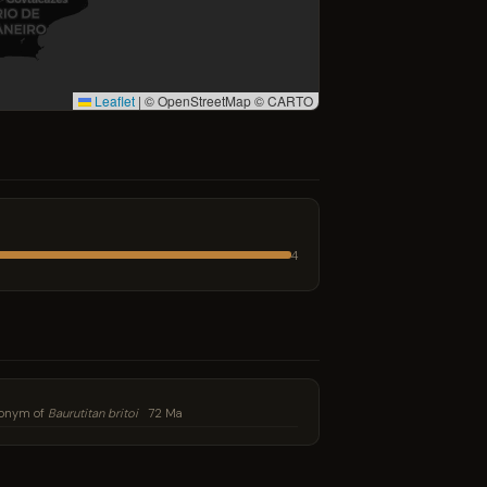
Leaflet
|
© OpenStreetMap © CARTO
4
nonym of
Baurutitan britoi
72 Ma