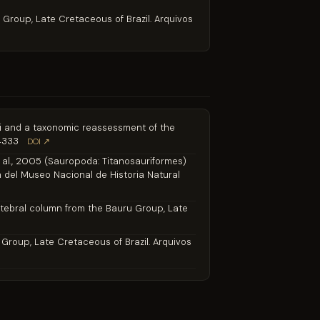
ru Group, Late Cretaceous of Brazil. Arquivos
britoi and a taxonomic reassessment of the
14333
DOI ↗
t al., 2005 (Sauropoda: Titanosauriformes)
n del Museo Nacional de Historia Natural
 vertebral column from the Bauru Group, Late
ru Group, Late Cretaceous of Brazil. Arquivos