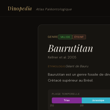
Dino
pedia
Atlas Paléontologique
GENRE
VALIDE
ÉTEINT
Baurutitan
Kellner et al. 2005
Géant de Bauru
ÉTYMOLOGIE
Baurutitan est un genre fossile de di
Crétacé supérieur au Brésil.
PLAGE TEMPORELLE
Trias
Jurassique
252
201