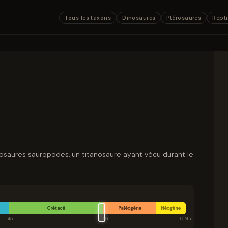
Tous les taxons
Dinosaures
Ptérosaures
Repti
nosaures sauropodes, un titanosaure ayant vécu durant le
Crétacé
Paléogène
Néogène
145
66
0 Ma