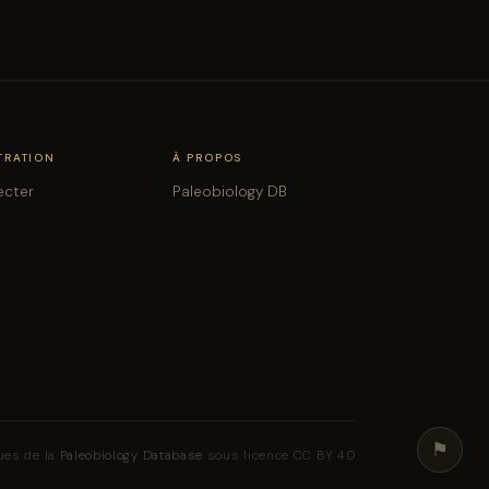
TRATION
À PROPOS
ecter
Paleobiology DB
⚑
ues de la
Paleobiology Database
sous licence CC BY 4.0