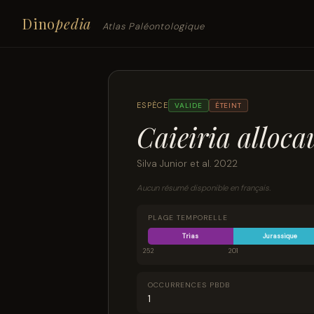
Dino
pedia
Atlas Paléontologique
ESPÈCE
VALIDE
ÉTEINT
Caieiria alloc
Silva Junior et al. 2022
Aucun résumé disponible en français.
PLAGE TEMPORELLE
Trias
Jurassique
252
201
OCCURRENCES PBDB
1