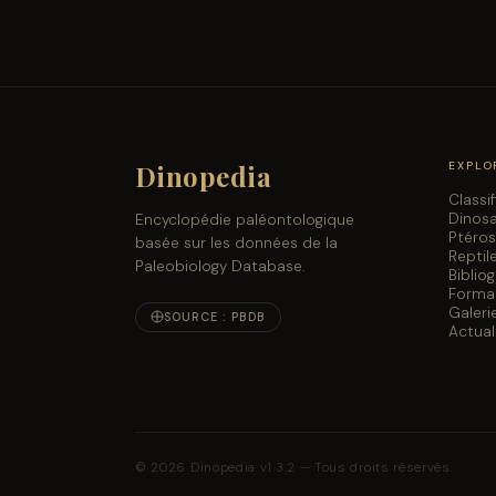
Dinopedia
EXPLO
Classi
Dinos
Encyclopédie paléontologique
Ptéro
basée sur les données de la
Reptil
Paleobiology Database.
Biblio
Forma
Galeri
SOURCE : PBDB
Actual
© 2026 Dinopedia v1.3.2 — Tous droits réservés.