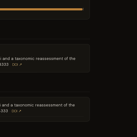
1
britoi and a taxonomic reassessment of the
14333
DOI ↗
britoi and a taxonomic reassessment of the
14333
DOI ↗