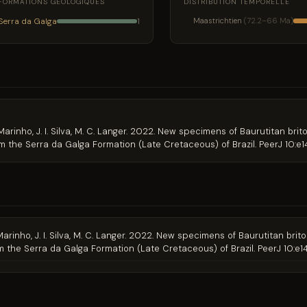
FORMATIONS GÉOLOGIQUES
DISTRIBUTION TEMPORELLE
Serra da Galga
Maastrichtien
(72.2–66 Ma)
1
T. S. Marinho, J. I. Silva, M. C. Langer. 2022. New specimens of Baurutitan 
 the Serra da Galga Formation (Late Cretaceous) of Brazil. PeerJ 10:e
. S. Marinho, J. I. Silva, M. C. Langer. 2022. New specimens of Baurutitan 
 the Serra da Galga Formation (Late Cretaceous) of Brazil. PeerJ 10:e