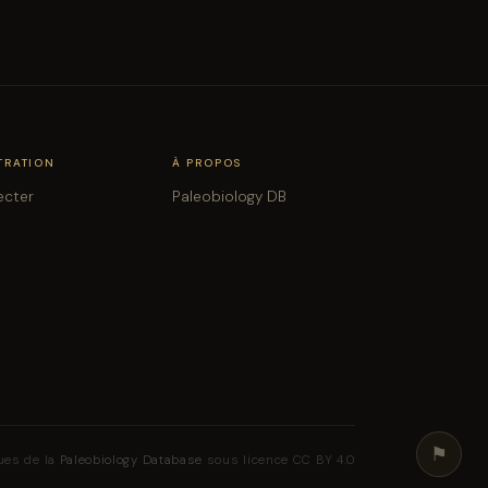
TRATION
À PROPOS
ecter
Paleobiology DB
⚑
ues de la
Paleobiology Database
sous licence CC BY 4.0