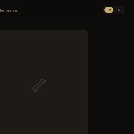
FR
EN
les marins
🦴