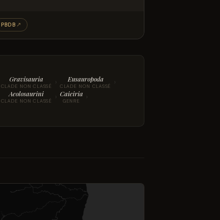
PBDB
↗
Gravisauria
Eusauropoda
›
›
CLADE NON CLASSÉ
CLADE NON CLASSÉ
Aeolosaurini
Caieiria
›
›
CLADE NON CLASSÉ
GENRE