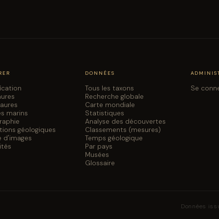
RER
DONNÉES
ADMINIS
fication
Tous les taxons
Se conn
aures
Recherche globale
saures
Carte mondiale
es marins
Statistiques
graphie
Analyse des découvertes
tions géologiques
Classements (mesures)
e d'images
Temps géologique
ités
Par pays
Musées
Glossaire
Données iss