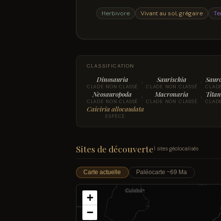
Herbivore
Vivant au sol, grégaire
Te
CLASSIFICATION
Dinosauria
Saurischia
Saur
›
›
CLADE NON CLASSÉ
CLADE NON CLASSÉ
CLAD
Neosauropoda
Macronaria
Titan
›
›
CLADE NON CLASSÉ
CLADE NON CLASSÉ
CLAD
Caieiria allocaudata
ESPÈCE
Sites de découverte
1 sites géolocalisés
Carte actuelle
Paléocarte ~69 Ma
+
−