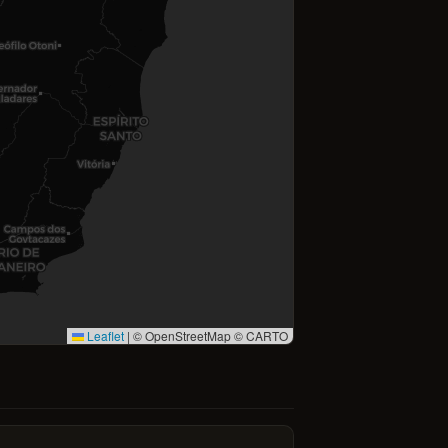
Leaflet
|
© OpenStreetMap © CARTO