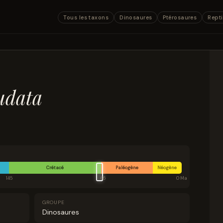
Tous les taxons
Dinosaures
Ptérosaures
Repti
audata
Crétacé
Paléogène
Néogène
145
66
0 Ma
GROUPE
Dinosaures