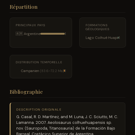
Répartition
PRINCIPAUX PAYS
FORMATIONS
GÉOLOGIQUES
🇦🇷 Argentine
1
Lago Colhué Huapi
1
DISTRIBUTION TEMPORELLE
Campanien
(83.6–72.2 Ma)
1
Bibliographie
DESCRIPTION ORIGINALE
G. Casal, R. D. Martínez, and M. Luna, J. C. Sciutto, M. C.
Lamanna. 2007. Aeolosaurus colhuehuapensis sp.
nov. (Sauropoda, Titanosauria) de la Formación Bajo
Barreal, Cretácico Superior de Argentina