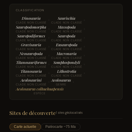
CLASSIFICATION
Dinosauria
Saurischia
›
›
CLADE NON CLASSÉ
CLADE NON CLASSÉ
Sauropodomorpha
Massopoda
›
›
CLADE NON CLASSÉ
CLADE NON CLASSÉ
Sauropodiformes
Sauropoda
›
›
CLADE NON CLASSÉ
CLADE NON CLASSÉ
Gravisauria
Eusauropoda
›
›
CLADE NON CLASSÉ
CLADE NON CLASSÉ
Neosauropoda
Macronaria
›
›
CLADE NON CLASSÉ
CLADE NON CLASSÉ
Titanosauriformes
Somphospondyli
›
›
CLADE NON CLASSÉ
CLADE NON CLASSÉ
Titanosauria
Lithostrotia
›
›
CLADE NON CLASSÉ
CLADE NON CLASSÉ
Aeolosaurini
Aeolosaurus
›
›
CLADE NON CLASSÉ
GENRE
Aeolosaurus colhuehuapensis
ESPÈCE
Sites de découverte
1 sites géolocalisés
Carte actuelle
Paléocarte ~75 Ma