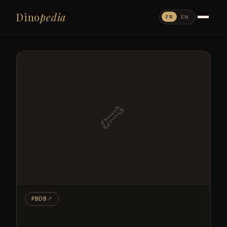
Dino
pedia
FR
EN
🦴
PBDB
↗