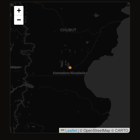
+
−
Leaflet
|
© OpenStreetMap © CARTO