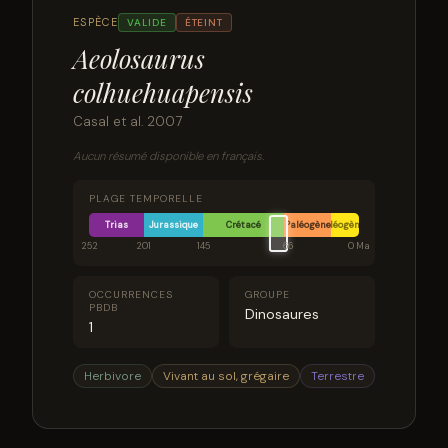
ESPÈCE
VALIDE
ÉTEINT
Aeolosaurus
colhuehuapensis
Casal et al. 2007
Aucun résumé disponible en français.
PLAGE TEMPORELLE
Trias
Jurassique
Crétacé
Paléogène
Néogène
252
201
145
66
0 Ma
OCCURRENCES
GROUPE
PBDB
Dinosaures
1
Herbivore
Vivant au sol, grégaire
Terrestre