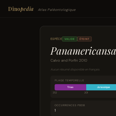
Dino
pedia
Atlas Paléontologique
ESPÈCE
VALIDE
ÉTEINT
Panamericansa
Calvo and Porfiri 2010
Aucun résumé disponible en français.
PLAGE TEMPORELLE
Trias
Jurassique
252
201
OCCURRENCES PBDB
1