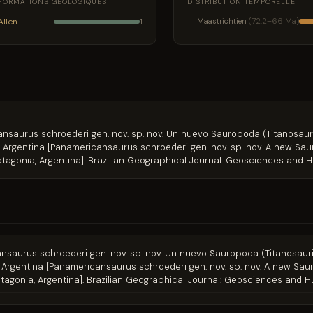
FORMATIONS GÉOLOGIQUES
DISTRIBUTION TEMPORELLE
Allen
Maastrichtien
(72.2–66 Ma)
1
ricansaurus schroederi gen. nov. sp. nov. Un nuevo Sauropoda (Titanosaur
 Argentina [Panamericansaurus schroederi gen. nov. sp. nov. A new Sau
agonia, Argentina]. Brazilian Geographical Journal: Geosciences and 
ricansaurus schroederi gen. nov. sp. nov. Un nuevo Sauropoda (Titanosaur
 Argentina [Panamericansaurus schroederi gen. nov. sp. nov. A new Sau
agonia, Argentina]. Brazilian Geographical Journal: Geosciences and 