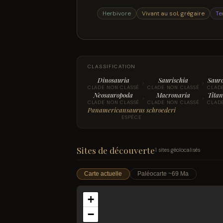
Herbivore
Vivant au sol, grégaire
Te
CLASSIFICATION
Dinosauria
Saurischia
Saur
›
›
CLADE NON CLASSÉ
CLADE NON CLASSÉ
CLAD
Neosauropoda
Macronaria
Titan
›
›
CLADE NON CLASSÉ
CLADE NON CLASSÉ
CLAD
Panamericansaurus schroederi
ESPÈCE
Sites de découverte
1 sites géolocalisés
Carte actuelle
Paléocarte ~69 Ma
+
−