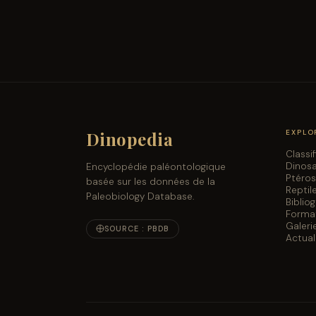
Dinopedia
EXPLO
Classi
Dinos
Encyclopédie paléontologique
Ptéro
basée sur les données de la
Reptil
Paleobiology Database.
Biblio
Forma
Galeri
SOURCE : PBDB
Actual