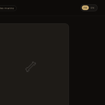
FR
EN
les marins
🦴