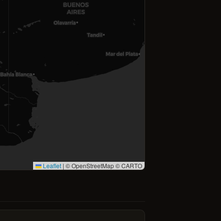
Leaflet
|
© OpenStreetMap © CARTO