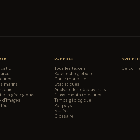
RER
DONNÉES
ADMINIS
fication
Tous les taxons
Se conn
aures
Recherche globale
saures
Carte mondiale
es marins
Statistiques
graphie
Analyse des découvertes
tions géologiques
Classements (mesures)
e d'images
Temps géologique
ités
Par pays
Musées
Glossaire