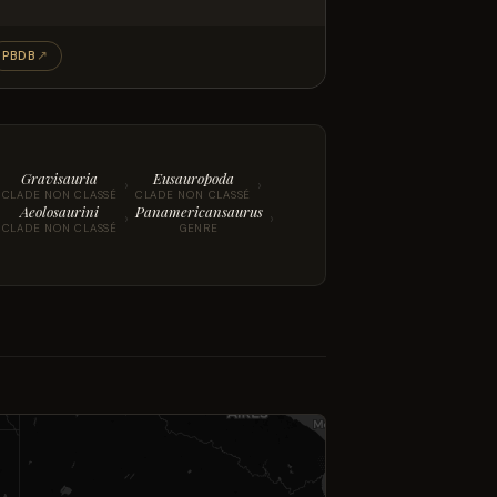
PBDB
↗
Gravisauria
Eusauropoda
›
›
CLADE NON CLASSÉ
CLADE NON CLASSÉ
Aeolosaurini
Panamericansaurus
›
›
CLADE NON CLASSÉ
GENRE