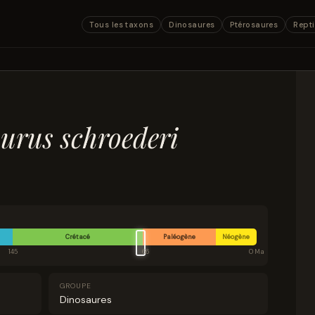
Tous les taxons
Dinosaures
Ptérosaures
Repti
urus schroederi
Crétacé
Paléogène
Néogène
145
66
0 Ma
GROUPE
Dinosaures