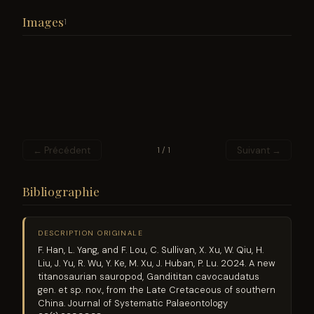
Images
1
← Précédent
Suivant →
1 / 1
Bibliographie
DESCRIPTION ORIGINALE
F. Han, L. Yang, and F. Lou, C. Sullivan, X. Xu, W. Qiu, H.
Liu, J. Yu, R. Wu, Y. Ke, M. Xu, J. Huban, P. Lu. 2024. A new
titanosaurian sauropod, Gandititan cavocaudatus
gen. et sp. nov., from the Late Cretaceous of southern
China. Journal of Systematic Palaeontology