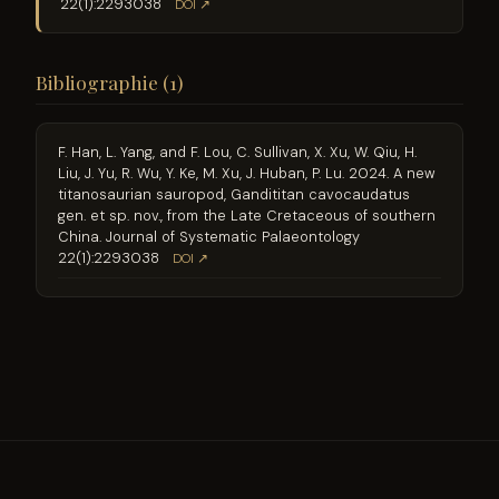
22(1):2293038
DOI ↗
Bibliographie (1)
F. Han, L. Yang, and F. Lou, C. Sullivan, X. Xu, W. Qiu, H.
Liu, J. Yu, R. Wu, Y. Ke, M. Xu, J. Huban, P. Lu. 2024. A new
titanosaurian sauropod, Gandititan cavocaudatus
gen. et sp. nov., from the Late Cretaceous of southern
China. Journal of Systematic Palaeontology
22(1):2293038
DOI ↗