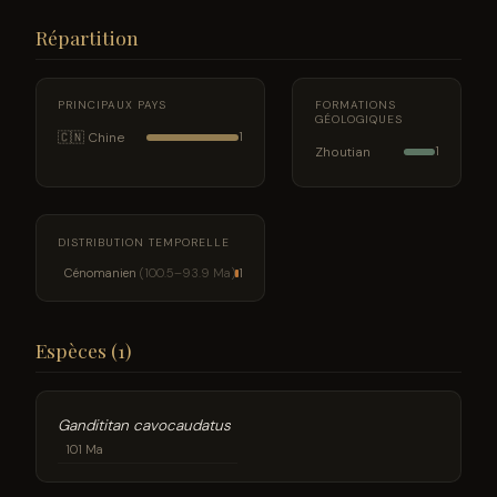
Répartition
PRINCIPAUX PAYS
FORMATIONS
GÉOLOGIQUES
🇨🇳 Chine
1
Zhoutian
1
DISTRIBUTION TEMPORELLE
Cénomanien
(100.5–93.9 Ma)
1
Espèces (1)
Gandititan cavocaudatus
101 Ma