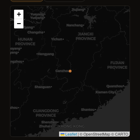
+
−
Leaflet
|
© OpenStreetMap © CARTO