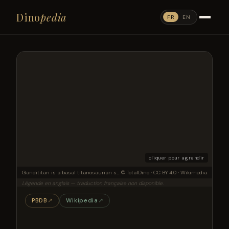
Dino
pedia
FR
EN
cliquer pour agrandir
Gandititan is a basal titanosaurian sauropod dinosaur from the Late Cretaceous of what is now China. It was a long-necked herbivore, typical of sauropods, with a relatively short tail, a characteristic of titanosaurs compared to other sauropods. Titanosauria have a wide range of body sizes, and Gandititan falls around the middle, slightly on the smaller side. Discovered with a fairly well articluated spine from neck to tail, Gandititan is estimated at about 14 m in total body length.
© TotalDino · CC BY 4.0 · Wikimedia
Légende en anglais — traduction française non disponible.
PBDB
↗
Wikipedia
↗