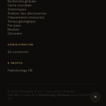
Recherche globale
Carte mondiale
Statistiques
Analyse des découvertes
Classements (mesures)
Temps géologique
Par pays
Musées
Glossaire
ADMINISTRATION
Se connecter
À PROPOS
Paleobiology DB
© 2026 Dinopedia v1.3.2 — Tous droits réservés.
Données issues de la
Paleobiology Database
sous licence CC BY
⚑
4.0