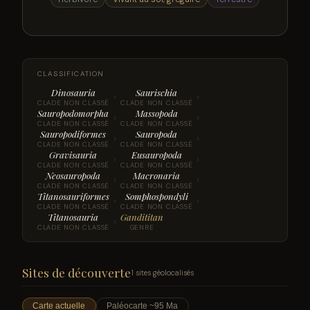
CLASSIFICATION
Dinosauria
Saurischia
›
›
CLADE NON CLASSÉ
CLADE NON CLASSÉ
Sauropodomorpha
Massopoda
›
›
CLADE NON CLASSÉ
CLADE NON CLASSÉ
Sauropodiformes
Sauropoda
›
›
CLADE NON CLASSÉ
CLADE NON CLASSÉ
Gravisauria
Eusauropoda
›
›
CLADE NON CLASSÉ
CLADE NON CLASSÉ
Neosauropoda
Macronaria
›
›
CLADE NON CLASSÉ
CLADE NON CLASSÉ
Titanosauriformes
Somphospondyli
›
›
CLADE NON CLASSÉ
CLADE NON CLASSÉ
Titanosauria
Gandititan
›
CLADE NON CLASSÉ
GENRE
Sites de découverte
1 sites géolocalisés
Carte actuelle
Paléocarte ~95 Ma