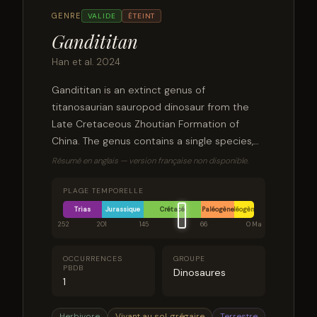
GENRE
VALIDE
ÉTEINT
Gandititan
Han et al. 2024
Gandititan is an extinct genus of
titanosaurian sauropod dinosaur from the
Late Cretaceous Zhoutian Formation of
China. The genus contains a single species,
G. cavocaudatus, known from a partial
Résumé en anglais — version française non disponible.
skeleton.
PLAGE TEMPORELLE
Trias
Jurassique
Crétacé
Paléogène
Néogène
252
201
145
66
0 Ma
OCCURRENCES
GROUPE
PBDB
Dinosaures
1
Herbivore
Vivant au sol, grégaire
Terrestre