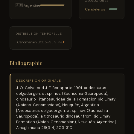
GÉOLOGIQUES
🇦🇷 Argentine
1
Candeleros
1
DISTRIBUTION TEMPORELLE
Cénomanien
(100.5–93.9 Ma)
1
Bibliographie
DESCRIPTION ORIGINALE
J. O. Calvo and J. F. Bonaparte. 1991. Andesaurus
delgadoi gen. et sp. nov. (Saurischia-Sauropoda),
dinosaurio Titanosauridae de la Formacion Rio Limay
(Albiano-Cenomaniano), Neuquén, Argentina
[Andesaurus delgadoi gen. et sp. nov. (Saurischia-
Sauropoda), a titnosaurid dinosaur from Rio Limay
Formation (Albian-Cenomanian), Neuquén, Argentina].
Ameghiniana 28(3-4):303-310