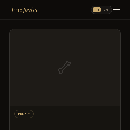
Dino
pedia
FR
EN
🦴
PBDB
↗