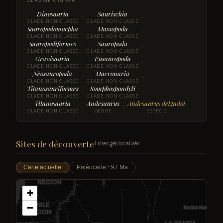
CLASSIFICATION
Dinosauria
Saurischia
›
›
CLADE NON CLASSÉ
CLADE NON CLASSÉ
Sauropodomorpha
Massopoda
›
›
CLADE NON CLASSÉ
CLADE NON CLASSÉ
Sauropodiformes
Sauropoda
›
›
CLADE NON CLASSÉ
CLADE NON CLASSÉ
Gravisauria
Eusauropoda
›
›
CLADE NON CLASSÉ
CLADE NON CLASSÉ
Neosauropoda
Macronaria
›
›
CLADE NON CLASSÉ
CLADE NON CLASSÉ
Titanosauriformes
Somphospondyli
›
›
CLADE NON CLASSÉ
CLADE NON CLASSÉ
Titanosauria
Andesaurus
Andesaurus delgadoi
›
›
CLADE NON CLASSÉ
GENRE
ESPÈCE
Sites de découverte
1 sites géolocalisés
Carte actuelle
Paléocarte ~97 Ma
+
−