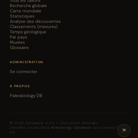
Tous les taxons
Recherche globale
Carte mondiale
Statistiques
Analyse des découvertes
Classements (mesures)
Temps géologique
Par pays
Musées
Glossaire
ADMINISTRATION
Se connecter
À PROPOS
Paleobiology DB
© 2026 Dinopedia v1.3.2 — Tous droits réservés.
Données issues de la
Paleobiology Database
sous licence CC BY
⚑
4.0