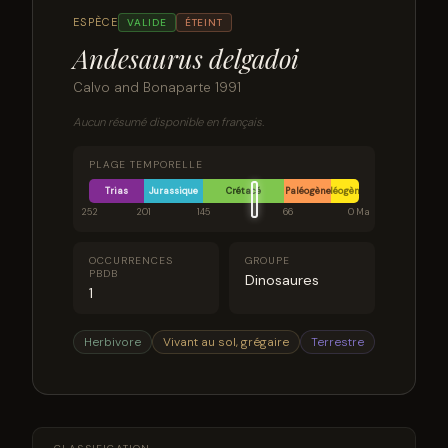
ESPÈCE
VALIDE
ÉTEINT
Andesaurus delgadoi
Calvo and Bonaparte 1991
Aucun résumé disponible en français.
PLAGE TEMPORELLE
Trias
Jurassique
Crétacé
Paléogène
Néogène
252
201
145
66
0 Ma
OCCURRENCES
GROUPE
PBDB
Dinosaures
1
Herbivore
Vivant au sol, grégaire
Terrestre