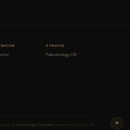
TRATION
À PROPOS
ecter
Paleobiology DB
⚑
ues de la
Paleobiology Database
sous licence CC BY 4.0