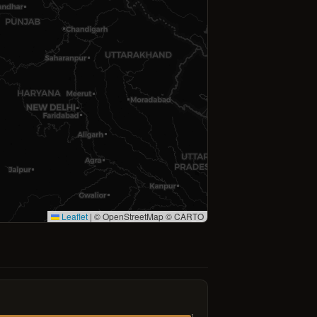
Leaflet
|
© OpenStreetMap © CARTO