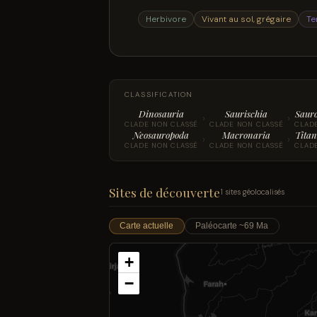
Herbivore
Vivant au sol, grégaire
Te
CLASSIFICATION
Dinosauria
Saurischia
Saur
›
›
CLADE NON CLASSÉ
CLADE NON CLASSÉ
CLAD
Neosauropoda
Macronaria
Titan
›
›
CLADE NON CLASSÉ
CLADE NON CLASSÉ
CLAD
Sites de découverte
1 sites géolocalisés
Carte actuelle
Paléocarte ~69 Ma
+
−