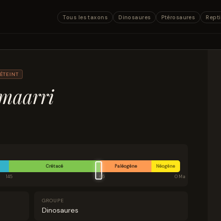
Tous les taxons
Dinosaures
Ptérosaures
Repti
ÉTEINT
maarri
Crétacé
Paléogène
Néogène
145
66
0 Ma
GROUPE
Dinosaures