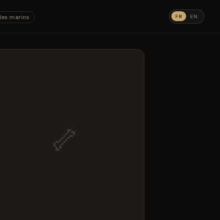
FR
EN
les marins
🦴