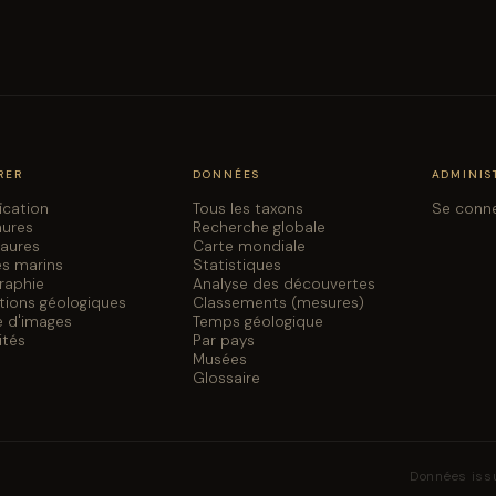
RER
DONNÉES
ADMINIS
fication
Tous les taxons
Se conn
aures
Recherche globale
saures
Carte mondiale
es marins
Statistiques
graphie
Analyse des découvertes
tions géologiques
Classements (mesures)
e d'images
Temps géologique
ités
Par pays
Musées
Glossaire
Données iss