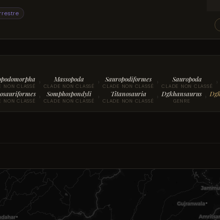
rrestre
opodomorpha
Massopoda
Sauropodiformes
Sauropoda
›
›
›
›
E NON CLASSÉ
CLADE NON CLASSÉ
CLADE NON CLASSÉ
CLADE NON CLASSÉ
osauriformes
Somphospondyli
Titanosauria
Dgkhansaurus
Dgk
›
›
›
›
E NON CLASSÉ
CLADE NON CLASSÉ
CLADE NON CLASSÉ
GENRE