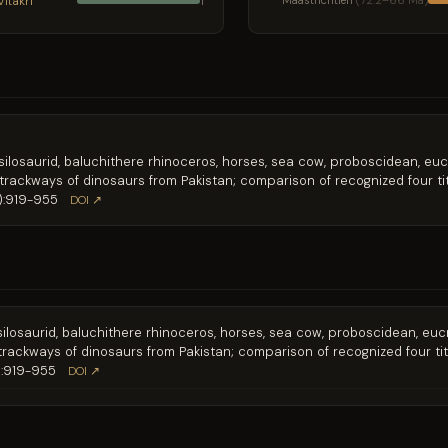
Vitakri
Maastrichtien
(72.2–66 Ma)
1
silosaurid, baluchithere rhinoceros, horses, sea cow, proboscidean, eucr
 trackways of dinosaurs from Pakistan; comparison of recognized four ti
):919-955
DOI ↗
ilosaurid, baluchithere rhinoceros, horses, sea cow, proboscidean, eucro
trackways of dinosaurs from Pakistan; comparison of recognized four ti
):919-955
DOI ↗