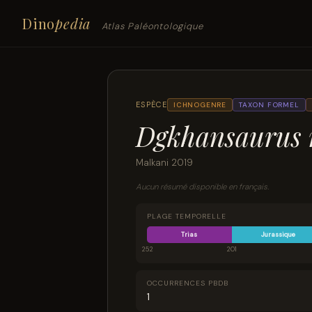
Dino
pedia
Atlas Paléontologique
ESPÈCE
ICHNOGENRE
TAXON FORMEL
Dgkhansaurus 
Malkani 2019
Aucun résumé disponible en français.
PLAGE TEMPORELLE
Trias
Jurassique
252
201
OCCURRENCES PBDB
1