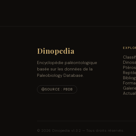
Dinopedia
EXPLO
Classi
Dinos
Encyclopédie paléontologique
Ptéro
basée sur les données de la
Reptil
Paleobiology Database.
Biblio
Forma
Galeri
SOURCE : PBDB
Actual
© 2026 Dinopedia v1.3.2 — Tous droits réservés.