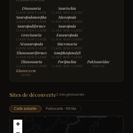
CLASSIFICATION
Dinosauria
Saurischia
›
›
CLADE NON CLASSÉ
CLADE NON CLASSÉ
Sauropodomorpha
Massopoda
›
›
CLADE NON CLASSÉ
CLADE NON CLASSÉ
Sauropodiformes
Sauropoda
›
›
CLADE NON CLASSÉ
CLADE NON CLASSÉ
Gravisauria
Eusauropoda
›
›
CLADE NON CLASSÉ
CLADE NON CLASSÉ
Neosauropoda
Macronaria
›
›
CLADE NON CLASSÉ
CLADE NON CLASSÉ
Titanosauriformes
Somphospondyli
›
›
CLADE NON CLASSÉ
CLADE NON CLASSÉ
Titanosauria
Poripuchia
Pakisauridae
›
›
›
CLADE NON CLASSÉ
CLADE NON CLASSÉ
FAMILLE
Khanazeem
GENRE
Sites de découverte
2 sites géolocalisés
Carte actuelle
Paléocarte ~69 Ma
+
−