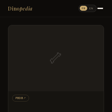
Dino
pedia
FR
EN
🦴
PBDB
↗