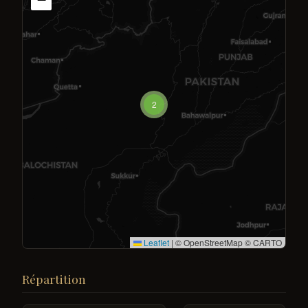
2
Leaflet
|
© OpenStreetMap © CARTO
Répartition