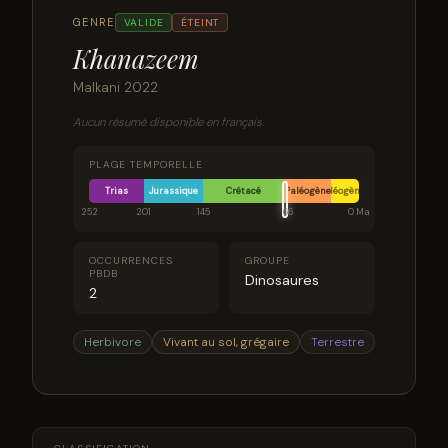
GENRE
VALIDE
ÉTEINT
Khanazeem
Malkani 2022
Aucun résumé disponible en français.
PLAGE TEMPORELLE
Trias
Jurassique
Crétacé
Paléogène
Néogène
252
201
145
66
0 Ma
OCCURRENCES
GROUPE
PBDB
Dinosaures
2
Herbivore
Vivant au sol, grégaire
Terrestre