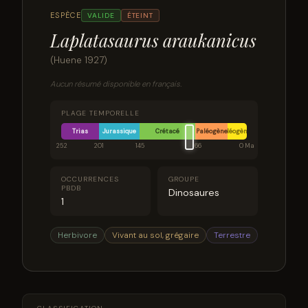
ESPÈCE
VALIDE
ÉTEINT
Laplatasaurus araukanicus
(Huene 1927)
Aucun résumé disponible en français.
PLAGE TEMPORELLE
Trias
Jurassique
Crétacé
Paléogène
Néogène
252
201
145
66
0 Ma
OCCURRENCES
GROUPE
PBDB
Dinosaures
1
Herbivore
Vivant au sol, grégaire
Terrestre