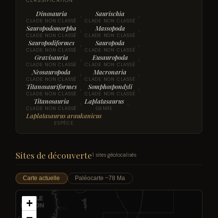
CLASSIFICATION
Dinosauria
Saurischia
›
›
CLADE NON CLASSÉ
CLADE NON CLASSÉ
Sauropodomorpha
Massopoda
›
›
CLADE NON CLASSÉ
CLADE NON CLASSÉ
Sauropodiformes
Sauropoda
›
›
CLADE NON CLASSÉ
CLADE NON CLASSÉ
Gravisauria
Eusauropoda
›
›
CLADE NON CLASSÉ
CLADE NON CLASSÉ
Neosauropoda
Macronaria
›
›
CLADE NON CLASSÉ
CLADE NON CLASSÉ
Titanosauriformes
Somphospondyli
›
›
CLADE NON CLASSÉ
CLADE NON CLASSÉ
Titanosauria
Laplatasaurus
›
›
CLADE NON CLASSÉ
GENRE
Laplatasaurus araukanicus
ESPÈCE
Sites de découverte
1 sites géolocalisés
Carte actuelle
Paléocarte ~78 Ma
+
−