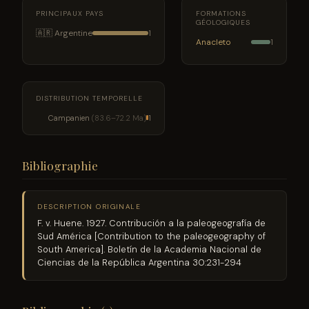
PRINCIPAUX PAYS
FORMATIONS
GÉOLOGIQUES
🇦🇷 Argentine
1
Anacleto
1
DISTRIBUTION TEMPORELLE
Campanien
(83.6–72.2 Ma)
1
Bibliographie
DESCRIPTION ORIGINALE
F. v. Huene. 1927. Contribución a la paleogeografía de
Sud América [Contribution to the paleogeography of
South America]. Boletín de la Academia Nacional de
Ciencias de la República Argentina 30:231-294