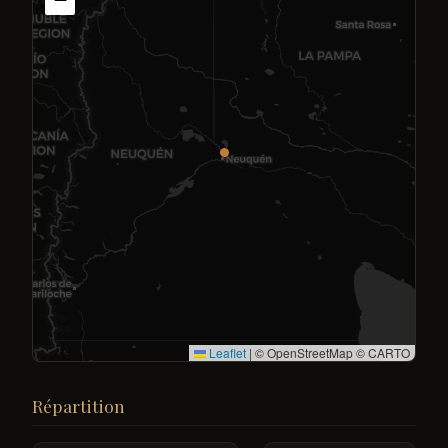
Leaflet
|
© OpenStreetMap © CARTO
Répartition