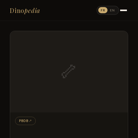
Dino
pedia
FR
EN
🦴
PBDB
↗