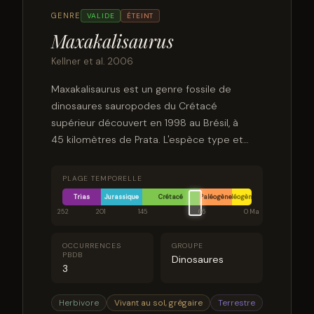
GENRE
VALIDE
ÉTEINT
Maxakalisaurus
Kellner et al. 2006
Maxakalisaurus est un genre fossile de
dinosaures sauropodes du Crétacé
supérieur découvert en 1998 au Brésil, à
45 kilomètres de Prata. L'espèce type et
seule espèce est Maxakalisaurus topai.
PLAGE TEMPORELLE
Trias
Jurassique
Crétacé
Paléogène
Néogène
252
201
145
66
0 Ma
OCCURRENCES
GROUPE
PBDB
Dinosaures
3
Herbivore
Vivant au sol, grégaire
Terrestre