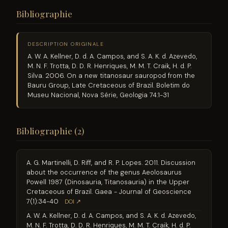
Bibliographie
DESCRIPTION ORIGINALE
A. W. A. Kellner, D. d. A. Campos, and S. A. K. d. Azevedo,
M. N. F. Trotta, D. D. R. Henriques, M. M. T. Craik, H. d. P.
Silva. 2006. On a new titanosaur sauropod from the
Bauru Group, Late Cretaceous of Brazil. Boletim do
Museu Nacional, Nova Série, Geologia 74:1-31
Bibliographie (2)
A. G. Martinelli, D. Riff, and R. P. Lopes. 2011. Discussion
about the occurrence of the genus Aeolosaurus
Powell 1987 (Dinosauria, Titanosauria) in the Upper
Cretaceous of Brazil. Gaea - Journal of Geoscience
7(1):34-40
DOI ↗
A. W. A. Kellner, D. d. A. Campos, and S. A. K. d. Azevedo,
M. N. F. Trotta, D. D. R. Henriques, M. M. T. Craik, H. d. P.