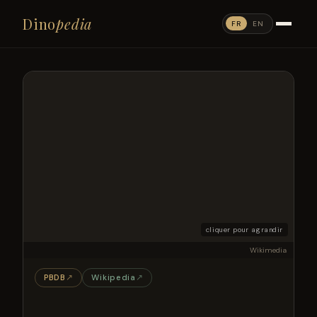
Dino
pedia
FR
EN
cliquer pour agrandir
Wikimedia
PBDB
↗
Wikipedia
↗