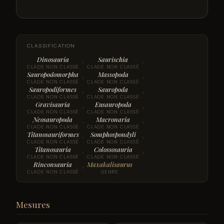
CLASSIFICATION
Dinosauria
Saurischia
›
›
CLADE NON CLASSÉ
CLADE NON CLASSÉ
Sauropodomorpha
Massopoda
›
›
CLADE NON CLASSÉ
CLADE NON CLASSÉ
Sauropodiformes
Sauropoda
›
›
CLADE NON CLASSÉ
CLADE NON CLASSÉ
Gravisauria
Eusauropoda
›
›
CLADE NON CLASSÉ
CLADE NON CLASSÉ
Neosauropoda
Macronaria
›
›
CLADE NON CLASSÉ
CLADE NON CLASSÉ
Titanosauriformes
Somphospondyli
›
›
CLADE NON CLASSÉ
CLADE NON CLASSÉ
Titanosauria
Colossosauria
›
›
CLADE NON CLASSÉ
CLADE NON CLASSÉ
Rinconsauria
Maxakalisaurus
›
CLADE NON CLASSÉ
GENRE
Mesures