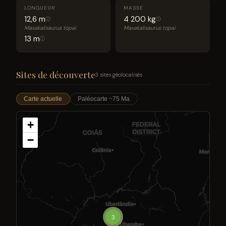
LONGUEUR
MASSE
12,6 m
4 200 kg
ⓘ
ⓘ
Maxakalisaurus topai
Maxakalisaurus topai
13 m
ⓘ
Sites de découverte
3 sites géolocalisés
Carte actuelle
Paléocarte ~75 Ma
+
−
3