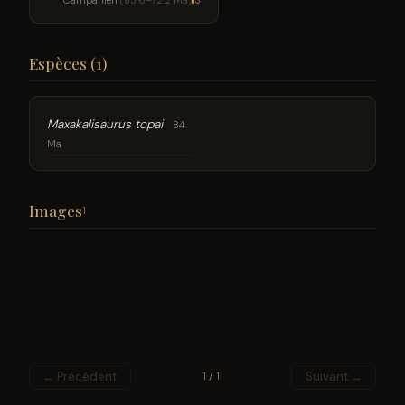
Campanien
(83.6–72.2 Ma)
3
Espèces (1)
Maxakalisaurus topai
84
Ma
Images
1
← Précédent
Suivant →
1 / 1