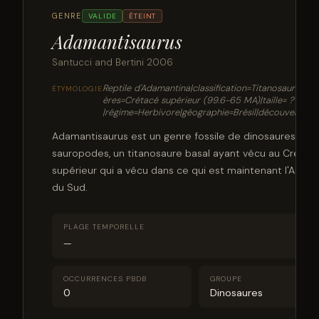
GENRE
VALIDE
ÉTEINT
Adamantisaurus
Santucci and Bertini 2006
Reptile d'Adamantina|classification=Titanosauria|
ÉTYMOLOGIE
ères=Crétacé supérieur (99.6-65 MA)|taille= ? |poid
|régime=Herbivore|géographie=Brésil|découverte=1
Adamantisaurus est un genre fossile de dinosaures
sauropodes, un titanosaure basal ayant vécu au Crétac
supérieur qui a vécu dans ce qui est maintenant l'Amér
du Sud.
PLAGE TEMPORELLE
—
OCCURRENCES PBDB
GROUPE
0
Dinosaures