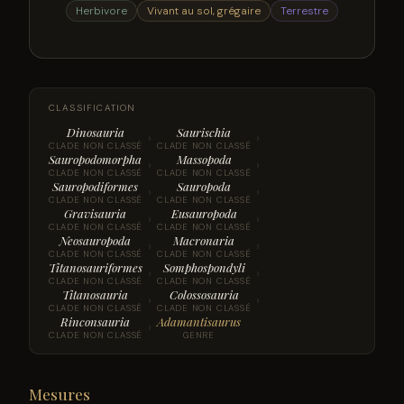
Herbivore
Vivant au sol, grégaire
Terrestre
CLASSIFICATION
Dinosauria
Saurischia
›
›
CLADE NON CLASSÉ
CLADE NON CLASSÉ
Sauropodomorpha
Massopoda
›
›
CLADE NON CLASSÉ
CLADE NON CLASSÉ
Sauropodiformes
Sauropoda
›
›
CLADE NON CLASSÉ
CLADE NON CLASSÉ
Gravisauria
Eusauropoda
›
›
CLADE NON CLASSÉ
CLADE NON CLASSÉ
Neosauropoda
Macronaria
›
›
CLADE NON CLASSÉ
CLADE NON CLASSÉ
Titanosauriformes
Somphospondyli
›
›
CLADE NON CLASSÉ
CLADE NON CLASSÉ
Titanosauria
Colossosauria
›
›
CLADE NON CLASSÉ
CLADE NON CLASSÉ
Rinconsauria
Adamantisaurus
›
CLADE NON CLASSÉ
GENRE
Mesures