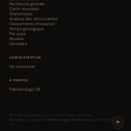
Recherche globale
Carte mondiale
Statistiques
Analyse des découvertes
Classements (mesures)
Temps géologique
Par pays
Musées
Glossaire
ADMINISTRATION
Se connecter
À PROPOS
Paleobiology DB
© 2026 Dinopedia v1.3.2 — Tous droits réservés.
Données issues de la
Paleobiology Database
sous licence CC BY
⚑
4.0