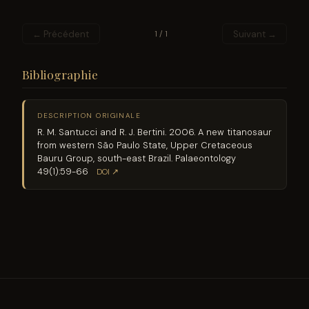
← Précédent
Suivant →
1 / 1
Bibliographie
DESCRIPTION ORIGINALE
R. M. Santucci and R. J. Bertini. 2006. A new titanosaur
from western São Paulo State, Upper Cretaceous
Bauru Group, south-east Brazil. Palaeontology
49(1):59-66
DOI ↗