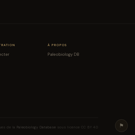
TRATION
À PROPOS
ecter
Paleobiology DB
⚑
ues de la
Paleobiology Database
sous licence CC BY 4.0