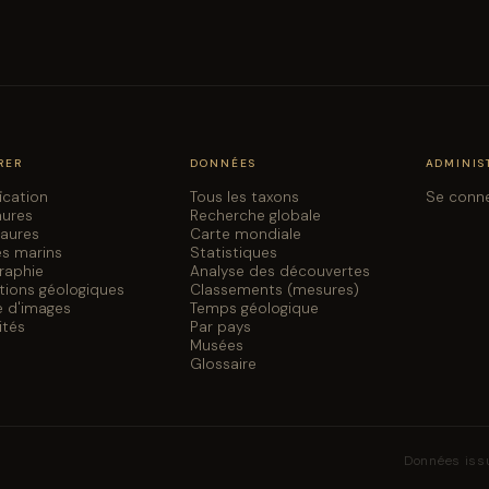
RER
DONNÉES
ADMINIS
fication
Tous les taxons
Se conn
aures
Recherche globale
saures
Carte mondiale
es marins
Statistiques
graphie
Analyse des découvertes
tions géologiques
Classements (mesures)
e d'images
Temps géologique
ités
Par pays
Musées
Glossaire
Données iss