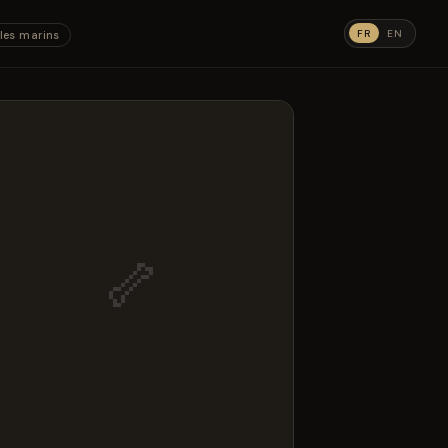
FR
EN
les marins
🦴