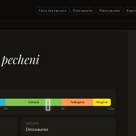
Tous les taxons
Dinosaures
Ptérosaures
Repti
 pecheni
Crétacé
Paléogène
Néogène
145
66
0 Ma
GROUPE
Dinosaures