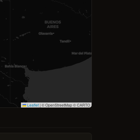
Leaflet
|
© OpenStreetMap © CARTO