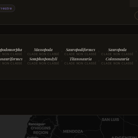
rrestre
opodomorpha
Massopoda
Sauropodiformes
Sauropoda
›
›
›
›
E NON CLASSÉ
CLADE NON CLASSÉ
CLADE NON CLASSÉ
CLADE NON CLASSÉ
osauriformes
Somphospondyli
Titanosauria
Colossosauria
›
›
›
›
E NON CLASSÉ
CLADE NON CLASSÉ
CLADE NON CLASSÉ
CLADE NON CLASSÉ