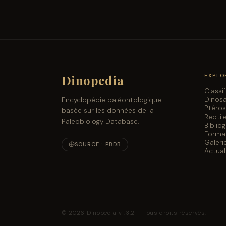
Dinopedia
EXPLO
Classi
Dinos
Encyclopédie paléontologique
Ptéro
basée sur les données de la
Reptil
Paleobiology Database.
Biblio
Forma
Galeri
SOURCE : PBDB
Actual
© 2026 Dinopedia v1.3.2 — Tous droits réservés.