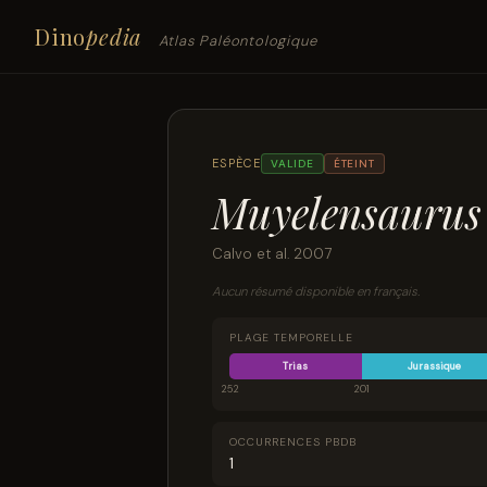
Dino
pedia
Atlas Paléontologique
ESPÈCE
VALIDE
ÉTEINT
Muyelensaurus
Calvo et al. 2007
Aucun résumé disponible en français.
PLAGE TEMPORELLE
Trias
Jurassique
252
201
OCCURRENCES PBDB
1