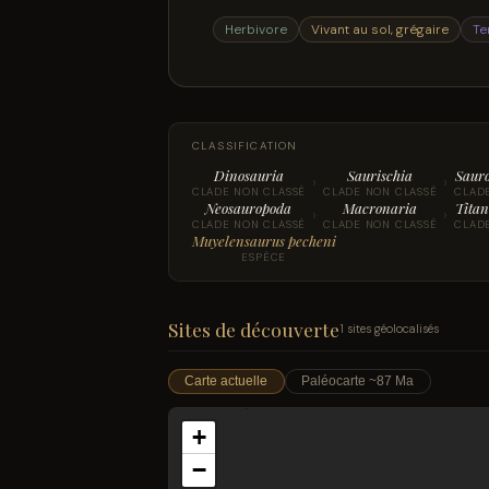
Herbivore
Vivant au sol, grégaire
Te
CLASSIFICATION
Dinosauria
Saurischia
Saur
›
›
CLADE NON CLASSÉ
CLADE NON CLASSÉ
CLAD
Neosauropoda
Macronaria
Titan
›
›
CLADE NON CLASSÉ
CLADE NON CLASSÉ
CLAD
Muyelensaurus pecheni
ESPÈCE
Sites de découverte
1 sites géolocalisés
Carte actuelle
Paléocarte ~87 Ma
+
−