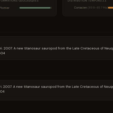
FORMATIONS GÉOLOGIQUES
DISTRIBUTION TEMPORELLE
Plottier
Coniacien
(89.8–85.7 Ma)
1
Porfiri. 2007. A new titanosaur sauropod from the Late Cretaceous of Neu
-504
Porfiri. 2007. A new titanosaur sauropod from the Late Cretaceous of Neu
504