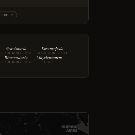
PBDB
↗
Gravisauria
Eusauropoda
›
›
CLADE NON CLASSÉ
CLADE NON CLASSÉ
Rinconsauria
Muyelensaurus
›
›
CLADE NON CLASSÉ
GENRE