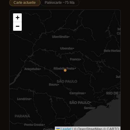
Carte actuelle
Paléocarte ~75 Ma
+
−
Leaflet
|
© OpenStreetMap © CARTO