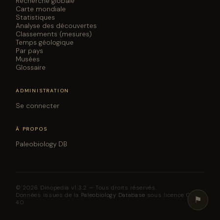
Recherche globale
Carte mondiale
Statistiques
Analyse des découvertes
Classements (mesures)
Temps géologique
Par pays
Musées
Glossaire
ADMINISTRATION
Se connecter
À PROPOS
Paleobiology DB
© 2026 Dinopedia v1.3.2 — Tous droits réservés.
Données issues de la
Paleobiology Database
sous licence CC BY
⚑
4.0