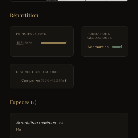
Répartition
PRINCIPAUX PAYS
FORMATIONS
GÉOLOGIQUES
🇧🇷 Brésil
1
Adamantina
1
DISTRIBUTION TEMPORELLE
Campanien
(83.6–72.2 Ma)
1
Espèces (1)
Arrudatitan maximus
84
Ma