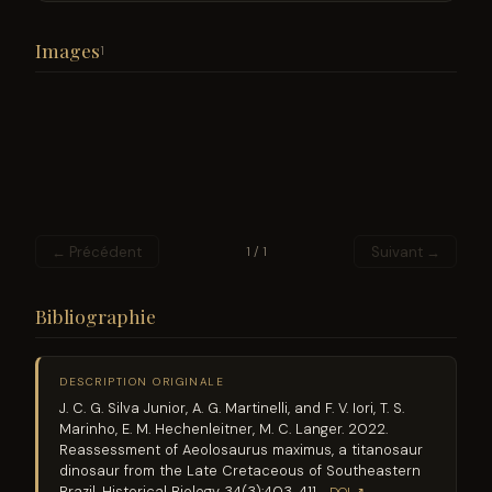
Images
1
← Précédent
Suivant →
1 / 1
Bibliographie
DESCRIPTION ORIGINALE
J. C. G. Silva Junior, A. G. Martinelli, and F. V. Iori, T. S.
Marinho, E. M. Hechenleitner, M. C. Langer. 2022.
Reassessment of Aeolosaurus maximus, a titanosaur
dinosaur from the Late Cretaceous of Southeastern
Brazil. Historical Biology 34(3):403-411