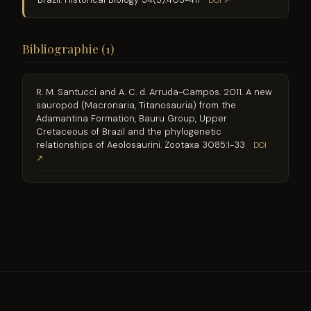
DOI ↗
Bibliographie (1)
R. M. Santucci and A. C. d. Arruda-Campos. 2011. A new
sauropod (Macronaria, Titanosauria) from the
Adamantina Formation, Bauru Group, Upper
Cretaceous of Brazil and the phylogenetic
relationships of Aeolosaurini. Zootaxa 3085:1-33
DOI
↗