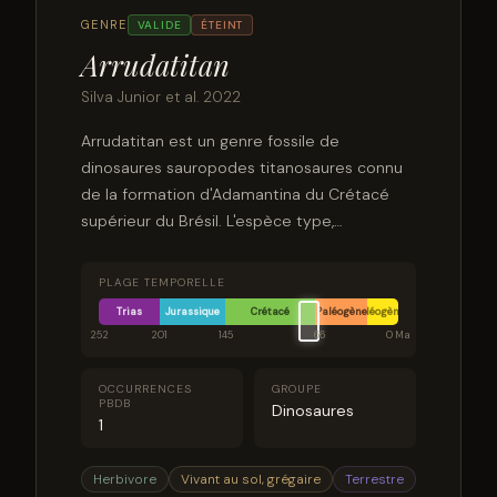
GENRE
VALIDE
ÉTEINT
Arrudatitan
Silva Junior et al. 2022
Arrudatitan est un genre fossile de
dinosaures sauropodes titanosaures connu
de la formation d'Adamantina du Crétacé
supérieur du Brésil. L'espèce type,
Arrudatitan maximus, a été nommée et
décrite en 2011 comme une espèce
PLAGE TEMPORELLE
d’Aeolosaurus, mais a été dissocié de son
Trias
Jurassique
Crétacé
Paléogène
Néogène
propre genre, en 2021, par Julian C. G. Silva
252
201
145
66
0 Ma
Junior (d) et al. Il était relativement gracile
pour un titanosaure.
OCCURRENCES
GROUPE
PBDB
Dinosaures
1
Herbivore
Vivant au sol, grégaire
Terrestre