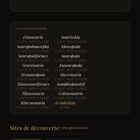
CLASSIFICATION
Dinosauria
Saurischia
›
›
CLADE NON CLASSÉ
CLADE NON CLASSÉ
Sauropodomorpha
Massopoda
›
›
CLADE NON CLASSÉ
CLADE NON CLASSÉ
Sauropodiformes
Sauropoda
›
›
CLADE NON CLASSÉ
CLADE NON CLASSÉ
Gravisauria
Eusauropoda
›
›
CLADE NON CLASSÉ
CLADE NON CLASSÉ
Neosauropoda
Macronaria
›
›
CLADE NON CLASSÉ
CLADE NON CLASSÉ
Titanosauriformes
Somphospondyli
›
›
CLADE NON CLASSÉ
CLADE NON CLASSÉ
Titanosauria
Colossosauria
›
›
CLADE NON CLASSÉ
CLADE NON CLASSÉ
Rinconsauria
Arrudatitan
›
CLADE NON CLASSÉ
GENRE
Sites de découverte
1 sites géolocalisés