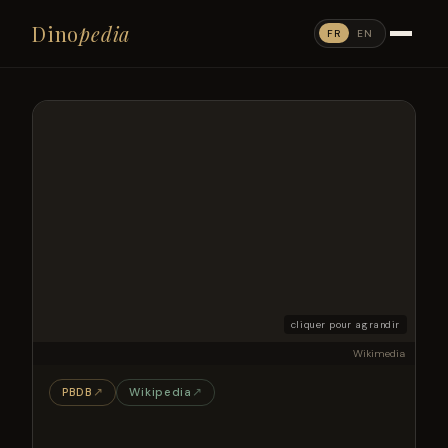
Dino
pedia
FR
EN
cliquer pour agrandir
Wikimedia
PBDB
↗
Wikipedia
↗