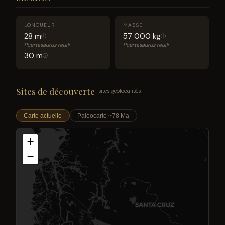
LONGUEUR
MASSE
28 m
57 000 kg
ⓘ
ⓘ
Puertasaurus reuili
Puertasaurus reuili
30 m
ⓘ
Sites de découverte
1 sites géolocalisés
Carte actuelle
Paléocarte ~78 Ma
+
−