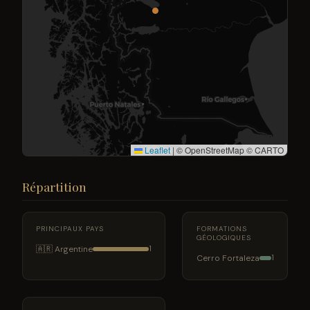
Leaflet
|
© OpenStreetMap © CARTO
Répartition
PRINCIPAUX PAYS
FORMATIONS
GÉOLOGIQUES
🇦🇷 Argentine
1
Cerro Fortaleza
1