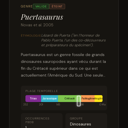
GENRE
VALIDE
ÉTEINT
Puertasaurus
Novas et al. 2005
Lézard de Puerta (''en l’honneur de
ÉTYMOLOGIE
Pablo Puerta, l’un des co-découvreurs
et préparateurs du spécimen'').
Puertasaurus est un genre fossile de grands
dinosaures sauropodes ayant vécu durant la
fin du Crétacé supérieur dans ce qui est
actuellement l'Amérique du Sud. Une seule
espèce est connue, Puertasaurus reuili,
décrite en 2005 à partir d'un seul spécimen
PLAGE TEMPORELLE
récupéré dans des roches sédimentaires de
Trias
Jurassique
Crétacé
Paléogène
Néogène
la formation de Cerro Fortaleza, situé dans le
252
201
145
66
0 Ma
sud-ouest de la Patagonie, en Argentine, et
qui date probablement du Campanien ou du
OCCURRENCES
GROUPE
PBDB
Maastrichtien. Le taxon est nommé en
Dinosaures
1