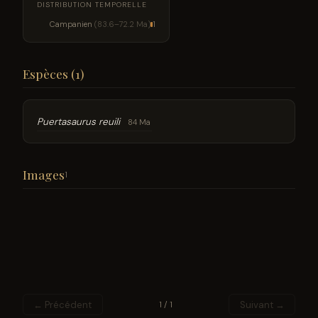
DISTRIBUTION TEMPORELLE
Campanien
(83.6–72.2 Ma)
1
Espèces (1)
Puertasaurus reuili
84 Ma
Images
1
← Précédent
Suivant →
1 / 1