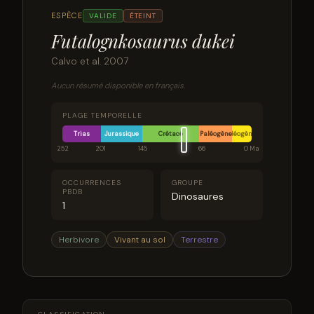
ESPÈCE
VALIDE
ÉTEINT
Futalognkosaurus dukei
Calvo et al. 2007
Aucun résumé disponible en français.
PLAGE TEMPORELLE
Trias
Jurassique
Crétacé
Paléogène
Néogène
252
201
145
66
0 Ma
OCCURRENCES
GROUPE
PBDB
Dinosaures
1
Herbivore
Vivant au sol
Terrestre