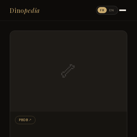
Dino
pedia
FR
EN
🦴
PBDB
↗