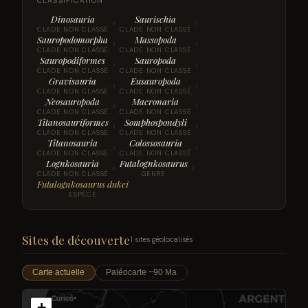
CLASSIFICATION
Dinosauria
Saurischia
›
›
CLADE NON CLASSÉ
CLADE NON CLASSÉ
Sauropodomorpha
Massopoda
›
›
CLADE NON CLASSÉ
CLADE NON CLASSÉ
Sauropodiformes
Sauropoda
›
›
CLADE NON CLASSÉ
CLADE NON CLASSÉ
Gravisauria
Eusauropoda
›
›
CLADE NON CLASSÉ
CLADE NON CLASSÉ
Neosauropoda
Macronaria
›
›
CLADE NON CLASSÉ
CLADE NON CLASSÉ
Titanosauriformes
Somphospondyli
›
›
CLADE NON CLASSÉ
CLADE NON CLASSÉ
Titanosauria
Colossosauria
›
›
CLADE NON CLASSÉ
CLADE NON CLASSÉ
Lognkosauria
Futalognkosaurus
›
›
CLADE NON CLASSÉ
GENRE
Futalognkosaurus dukei
ESPÈCE
Sites de découverte
1 sites géolocalisés
Carte actuelle
Paléocarte ~90 Ma
+