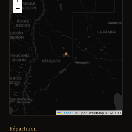
−
Leaflet
|
© OpenStreetMap © CARTO
Répartition